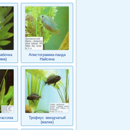
абочка
Апистограмма-панда
рма)
Найсена
гассиза
Трофеус звездчатый
(малек)