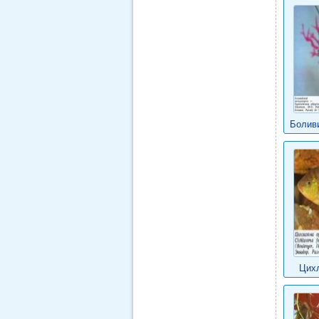
Болив
Цих