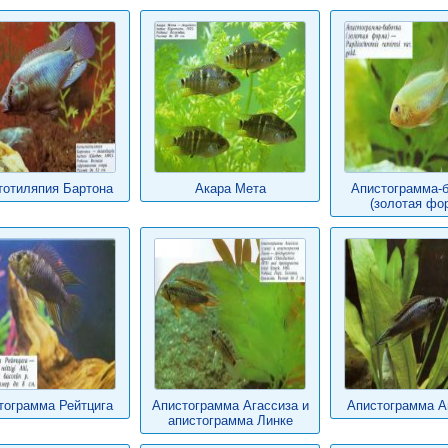
тотиляпия Бартона
Акара Мета
Апистограмма-б
(золотая фо
тограмма Рейтцига
Апистограмма Агассиза и
Апистограмма А
апистограмма Линке