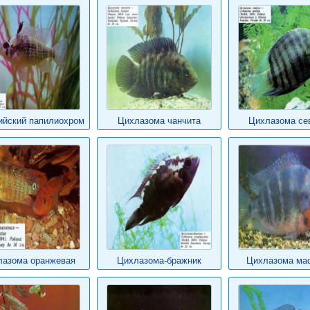
ийский папилиохром
Цихлазома чанчита
Цихлазома се
лазома оранжевая
Цихлазома-бражник
Цихлазома ма