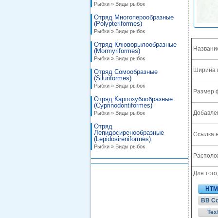
Рыбки » Виды рыбок
Отряд Многоперообразные
(Polypteriformes)
Рыбки » Виды рыбок
Отряд Клюворылообразные
Названи
(Mormyriformes)
Рыбки » Виды рыбок
Ширина 
Отряд Сомообразные
(Siluriformes)
Рыбки » Виды рыбок
Размер 
Отряд Карпозубообразные
(Cyprinodontiformes)
Добавле
Рыбки » Виды рыбок
Отряд
Лепидосиренообразные
Ссылка н
(Lepidosireniformes)
Рыбки » Виды рыбок
Располож
Для того
HTM
BB C
Tex