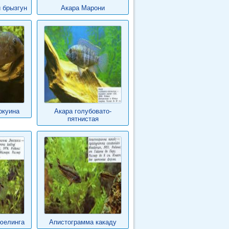
 брызгун
Акара Марони
ркуина
Акара голубовато-
пятнистая
юелинга
Апистограмма какаду