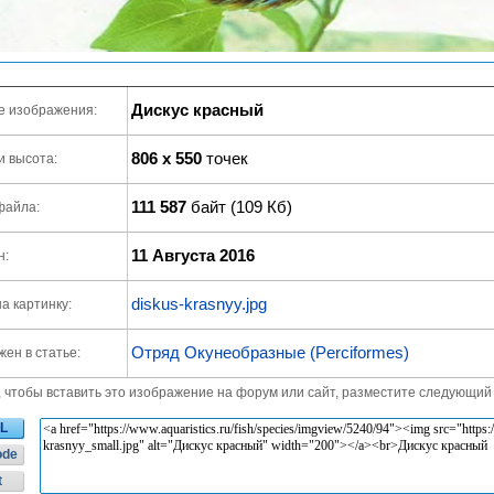
Дискус красный
е изображения:
806 x 550
точек
и высота:
111 587
байт (109 Кб)
файла:
11 Августа 2016
н:
diskus-krasnyy.jpg
а картинку:
Отряд Окунеобразные (Perciformes)
ен в статье:
, чтобы вставить это изображение на форум или сайт, разместите следующий 
L
ode
t