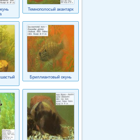
кунь
Темнополосый акантарх
а
ушастый
Бриллиантовый окунь