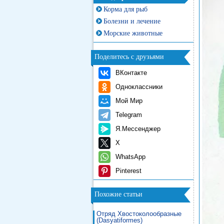
Корма для рыб
Болезни и лечение
Морские животные
Поделитесь с друзьями
ВКонтакте
Одноклассники
Мой Мир
Telegram
Я.Мессенджер
X
WhatsApp
Pinterest
Похожие статьи
Отряд Хвостоколообразные
(Dasyatiformes)