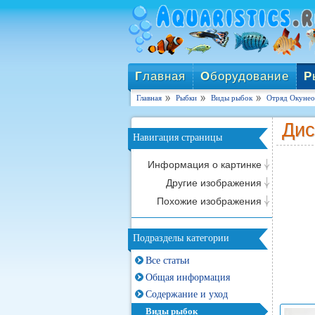
Г
лавная
О
борудование
Р
Главная
Рыбки
Виды рыбок
Отряд Окунеоб
Дис
Навигация страницы
Информация о картинке
Другие изображения
Похожие изображения
Подразделы категории
Все статьи
Общая информация
Содержание и уход
Виды рыбок