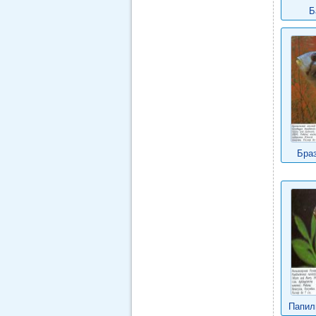
Б
Бра
Папил