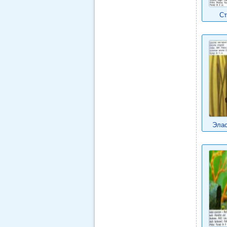
Ст
Элас