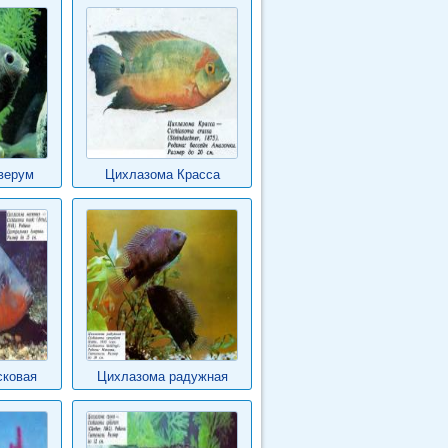
верум
Цихлазома Красса
сковая
Цихлазома радужная