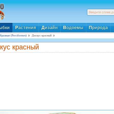
ыбки
Р
астения
Д
изайн
В
одоемы
П
рирода
разные (Perciformes)
Дискус красный
кус красный