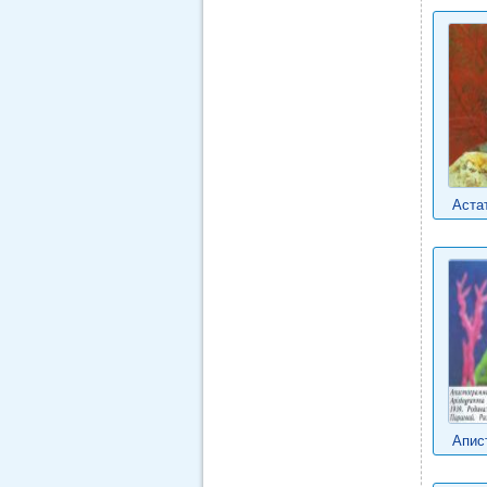
Аста
Апис