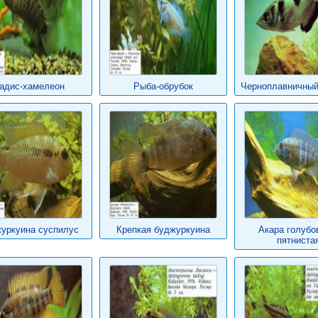
адис-хамелеон
Рыба-обрубок
Черноплавничный
уркуина суспилус
Крепкая буджуркуина
Акара голубо
пятниста