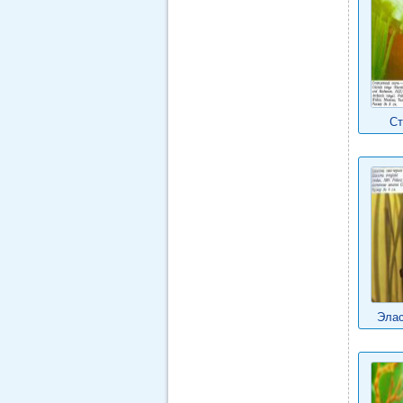
Ст
Элас