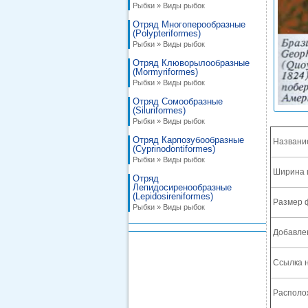
Рыбки » Виды рыбок
Отряд Многоперообразные
(Polypteriformes)
Рыбки » Виды рыбок
Отряд Клюворылообразные
(Mormyriformes)
Рыбки » Виды рыбок
Отряд Сомообразные
(Siluriformes)
Рыбки » Виды рыбок
Отряд Карпозубообразные
Названи
(Cyprinodontiformes)
Рыбки » Виды рыбок
Ширина 
Отряд
Лепидосиренообразные
(Lepidosireniformes)
Размер 
Рыбки » Виды рыбок
Добавле
Ссылка н
Располож