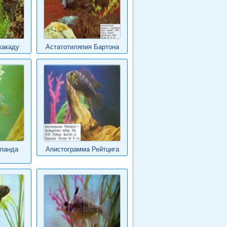
какаду
Астатотиляпия Бартона
-панда
Апистограмма Рейтцига