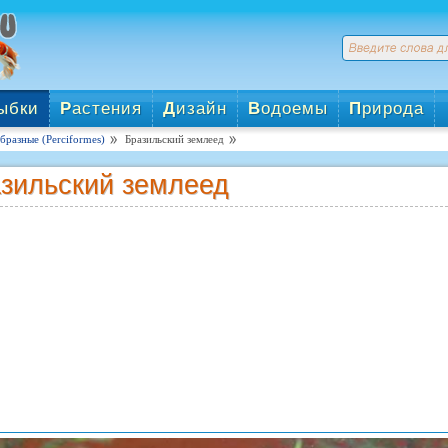
ыбки
Р
астения
Д
изайн
В
одоемы
П
рирода
разные (Perciformes)
Бразильский землеед
зильский землеед