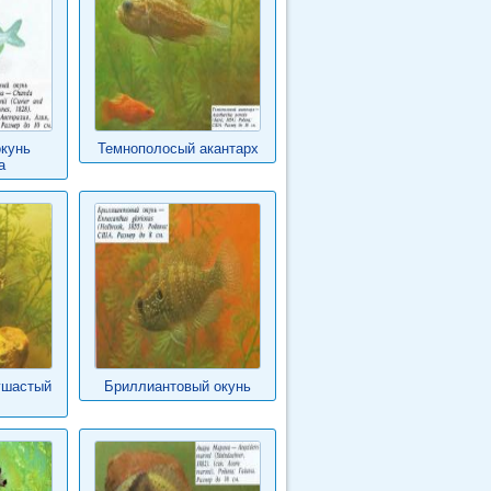
кунь
Темнополосый акантарх
а
ушастый
Бриллиантовый окунь