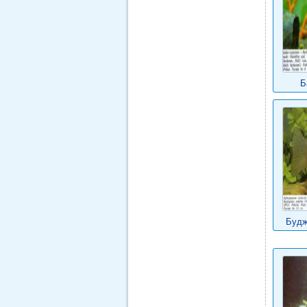
Б
Будж