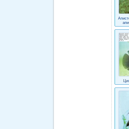
Апист
апи
Ци