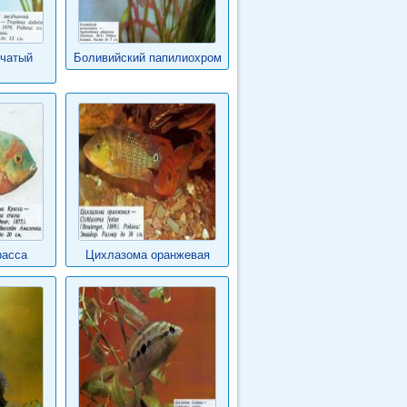
дчатый
Боливийский папилиохром
расса
Цихлазома оранжевая