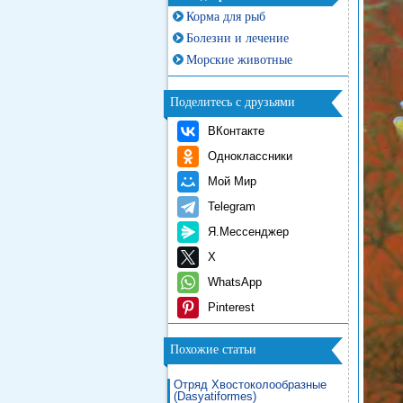
Корма для рыб
Болезни и лечение
Морские животные
Поделитесь с друзьями
ВКонтакте
Одноклассники
Мой Мир
Telegram
Я.Мессенджер
X
WhatsApp
Pinterest
Похожие статьи
Отряд Хвостоколообразные
(Dasyatiformes)