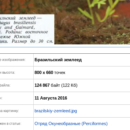
Бразильский землеед
е изображения:
800 x 660
точек
и высота:
124 867
байт (122 Кб)
файла:
11 Августа 2016
н:
brazilskiy-zemleed.jpg
а картинку:
Отряд Окунеобразные (Perciformes)
ен в статье: