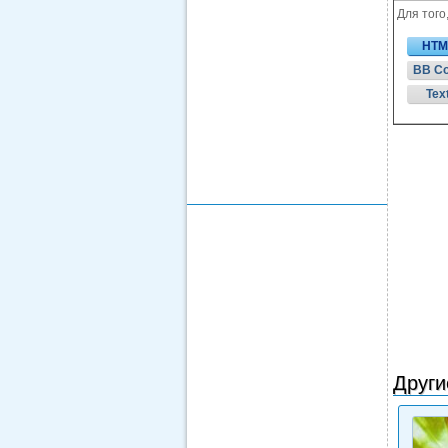
Для того
HTM
BB C
Tex
Други