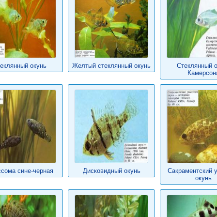
еклянный окунь
Желтый стеклянный окунь
Стеклянный о
Камерсон
сома сине-черная
Дисковидный окунь
Сакраментский 
окунь