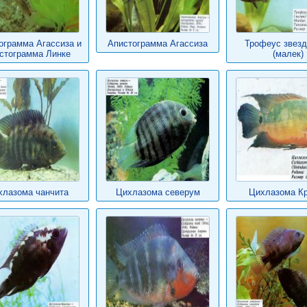
ограмма Агассиза и
Апистограмма Агассиза
Трофеус звез
стограмма Линке
(малек)
хлазома чанчита
Цихлазома северум
Цихлазома К