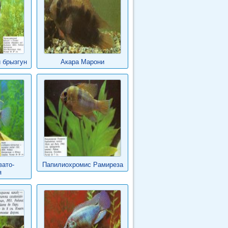
 брызгун
Акара Марони
вато-
Папилиохромис Рамиреза
я