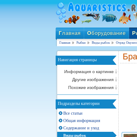
Г
лавная
О
борудование
Р
Главная
Рыбки
Виды рыбок
Отряд Окунеоб
Бра
Навигация страницы
Информация о картинке
Другие изображения
Похожие изображения
Подразделы категории
Все статьи
Общая информация
Содержание и уход
Виды рыбок