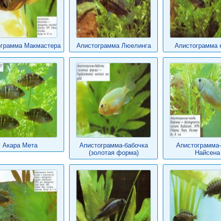
ограмма Макмастера
Апистограмма Люелинга
Апистограмма 
Акара Мета
Апистограмма-бабочка
Апистограмма
(золотая форма)
Найсена