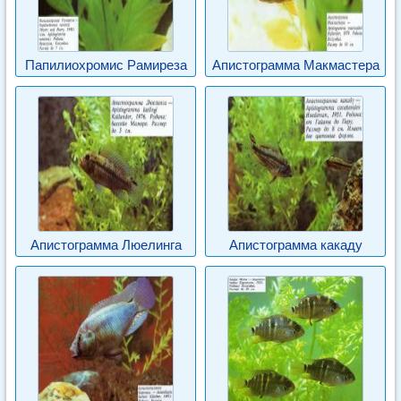
Папилиохромис Рамиреза
Апистограмма Макмастера
Апистограмма Люелинга
Апистограмма какаду