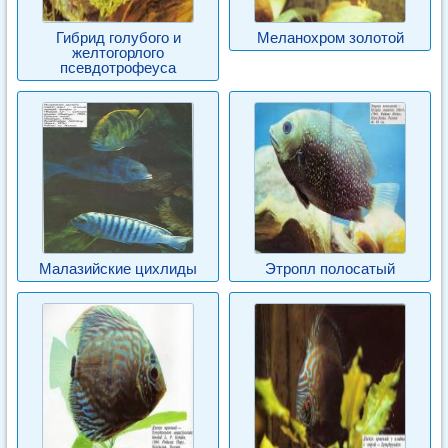
Гибрид голубого и
Меланохром золотой
желтогорлого
псевдотрофеуса
Малазийские цихлиды
Этропл полосатый