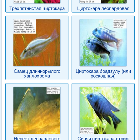
Трехпятнистая циртокара
Циртокара леопардовая
Самец длиннорылого
Циртокара боадзулу (или
хаплохрома
роскошная)
Нерест леопардового
Синяя циртокара-стриж