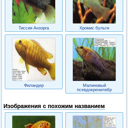
Тиссия Анзорга
Хромис бульти
Филандер
Малиновый
псевдокренилябр
Изображения с похожим названием