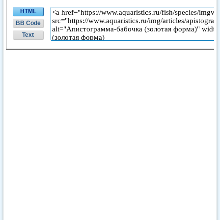
HTML
BB Code
Text