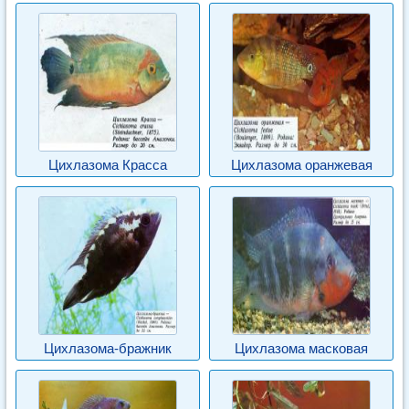
Цихлазома Красса
Цихлазома оранжевая
Цихлазома-бражник
Цихлазома масковая