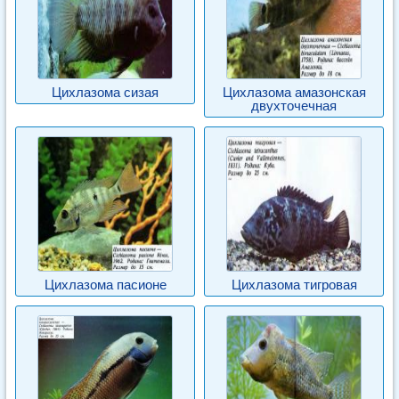
Цихлазома сизая
Цихлазома амазонская
двухточечная
Цихлазома пасионе
Цихлазома тигровая