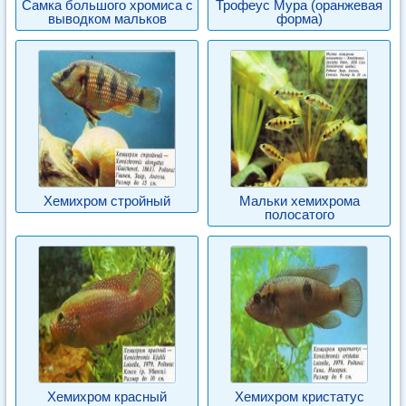
Самка большого хромиса с
Трофеус Мура (оранжевая
выводком мальков
форма)
Хемихром стройный
Мальки хемихрома
полосатого
Хемихром красный
Хемихром кристатус