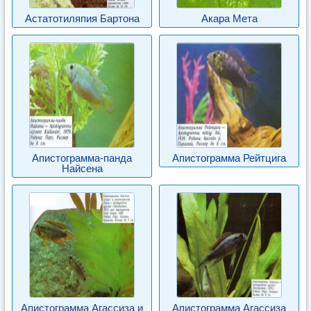
Астатотиляпия Бартона
Акара Мета
Апистограмма-панда
Апистограмма Рейтцига
Найсена
Апистограмма Агассиза и
Апистограмма Агассиза