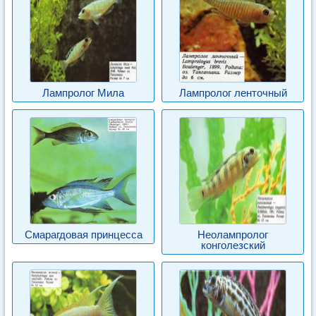
Лампролог Мила
Лампролог ленточный
Смарагдовая принцесса
Неолампролог
конголезский