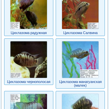
Цихлазома радужная
Цихлазома Салвина
Цихлазома чернополосая
Цихлазома манагуанская
(малек)