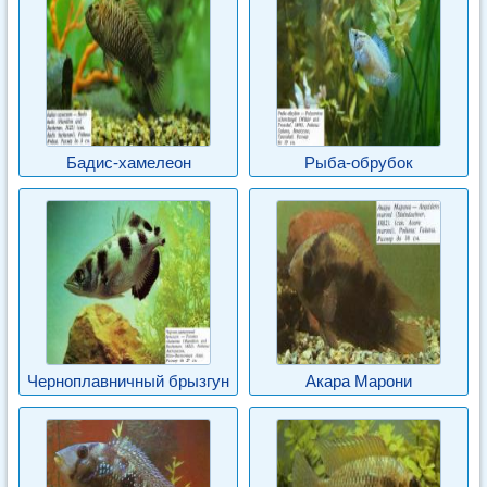
Бадис-хамелеон
Рыба-обрубок
Черноплавничный брызгун
Акара Марони