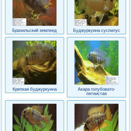
Бразильский землеед
Буджуркуина суспилус
Крепкая буджуркуина
Акара голубовато-
пятнистая