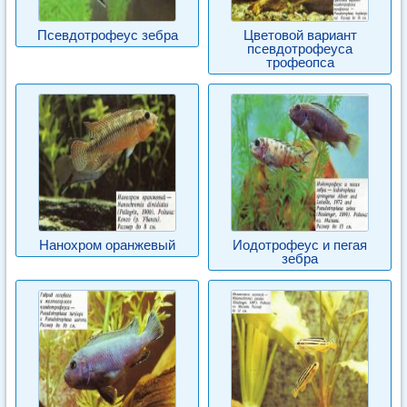
Псевдотрофеус зебра
Цветовой вариант
псевдотрофеуса
трофеопса
Нанохром оранжевый
Иодотрофеус и пегая
зебра