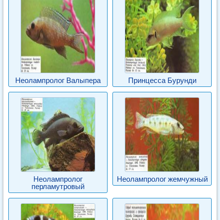
Неолампролог Валыпера
Принцесса Бурунди
Неолампролог
Неолампролог жемчужный
перламутровый