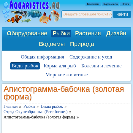
Контакты
Карта сайта
Поиск
найти
О
борудование
Р
ыбки
Р
астения
Д
изайн
В
одоемы
П
рирода
Общая информация
Содержание и уход
Виды рыбок
Корма для рыб
Болезни и лечение
Морские животные
Апистограмма-бабочка (золотая
форма)
Главная
Рыбки
Виды рыбок
Отряд Окунеобразные (Perciformes)
Апистограмма-бабочка (золотая форма)