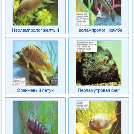
Неолампролог желтый
Неолампролог Нкамбе
Оранжевый петух
Перламутровая фея