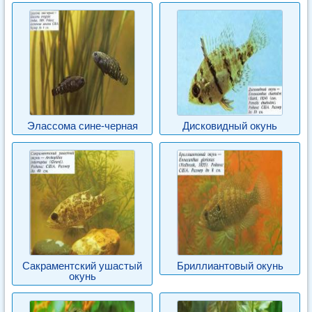
Элассома сине-черная
Дисковидный окунь
Сакраментский ушастый
Бриллиантовый окунь
окунь