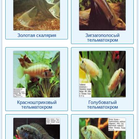
Золотая скалярия
Зигзагополосый
тельматохром
Красноштриховый
Голубоватый
тельматохром
тельматохром