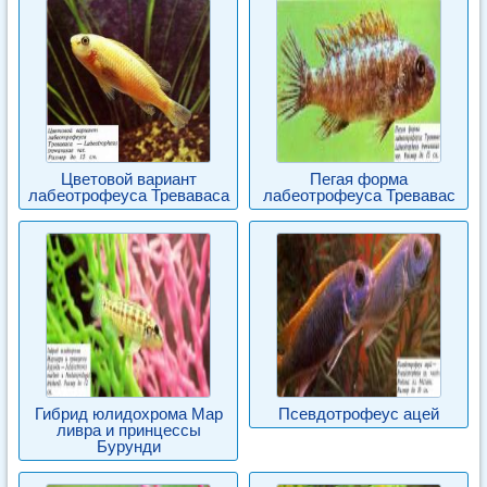
Цветовой вариант
Пегая форма
лабеотрофеуса Треваваса
лабеотрофеуса Тревавас
Гибрид юлидохрома Мар
Псевдотрофеус ацей
ливра и принцессы
Бурунди