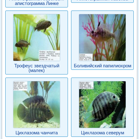
апистограмма Линке
Трофеус звездчатый
Боливийский папилиохром
(малек)
Цихлазома чанчита
Цихлазома северум