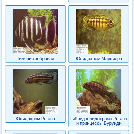
Тиляпия зебровая
Юлидохром Марлиера
Юлидохром Регана
Гибрид юлидохрома Регана
и принцессы Бурунди