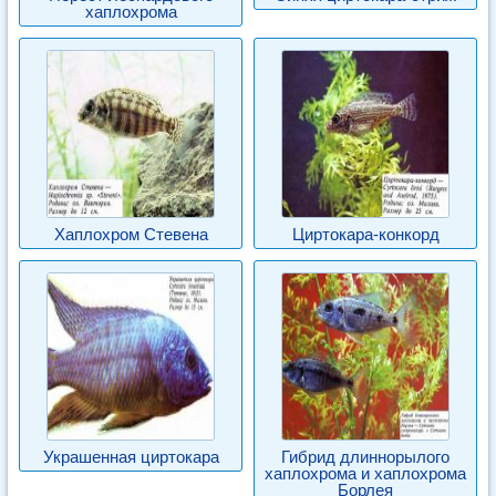
хаплохрома
Хаплохром Стевена
Циртокара-конкорд
Украшенная циртокара
Гибрид длиннорылого
хаплохрома и хаплохрома
Борлея