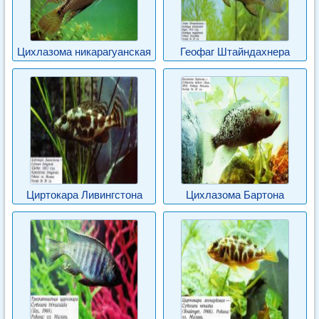
Цихлазома никарагуанская
Геофаг Штайндахнера
Циртокара Ливингстона
Цихлазома Бартона