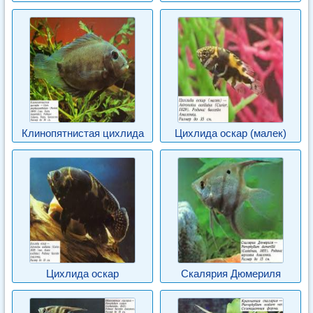
Клинопятнистая цихлида
Цихлида оскар (малек)
Цихлида оскар
Скалярия Дюмериля