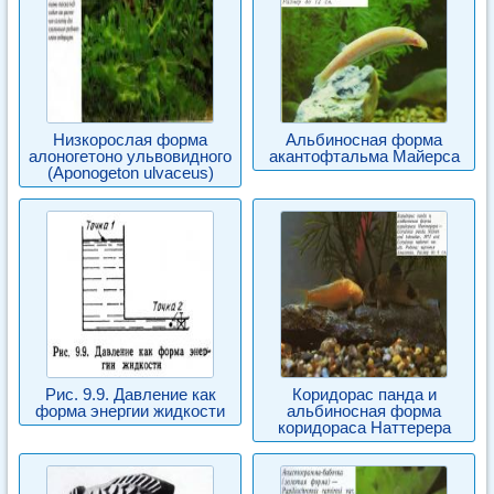
Низкорослая форма
Альбиносная форма
алоногетоно ульвовидного
акантофтальма Майерса
(Ароnogeton ulvaceus)
Рис. 9.9. Давление как
Коридорас панда и
форма энергии жидкости
альбиносная форма
коридораса Наттерера