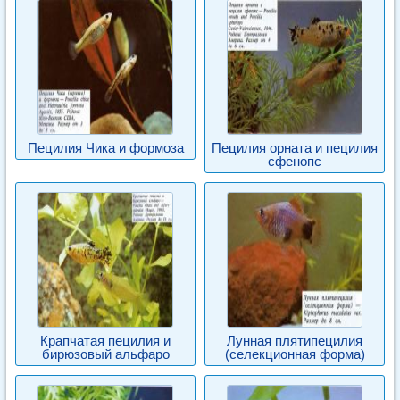
Пецилия Чика и формоза
Пецилия орната и пецилия
сфенопс
Крапчатая пецилия и
Лунная плятипецилия
бирюзовый альфаро
(селекционная форма)