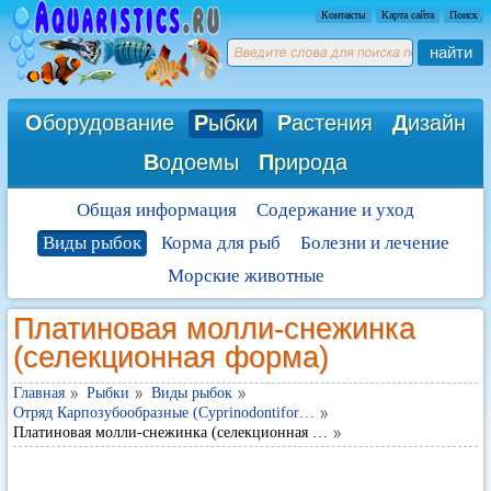
Контакты
Карта сайта
Поиск
найти
О
борудование
Р
ыбки
Р
астения
Д
изайн
В
одоемы
П
рирода
Общая информация
Содержание и уход
Виды рыбок
Корма для рыб
Болезни и лечение
Морские животные
Платиновая молли-снежинка
(селекционная форма)
Главная
Рыбки
Виды рыбок
Отряд Карпозубообразные (Cyprinodontifor…
Платиновая молли-снежинка (селекционная …