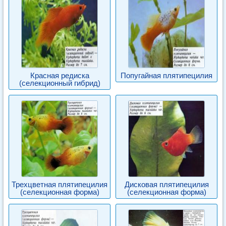
Красная редиска
Попугайная плятипецилия
(селекционный гибрид)
Трехцветная плятипецилия
Дисковая плятипецилия
(селекционная форма)
(селекционная форма)