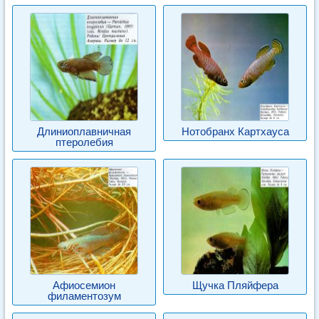
Длиниоплавничная
Нотобранх Картхауса
птеролебия
Афиосемион
Щучка Пляйфера
филаментозум