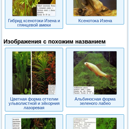
Гибрид ксенотоки Изена и
Ксенотока Изена
глянцевой амеки
Изображения с похожим названием
Цветная форма оттелии
Альбиносная форма
ульволистной и эйхорния
зеленого лабео
лазоревая