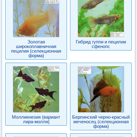
Золотая
Гибрид гуппи и пецилии
широкоплавничная
сфенопс
пецилия (селекционная
форма)
Моллиенезия (вариант
Берлинский черно-красный
лира-молли)
меченосец (селекционная
форма)