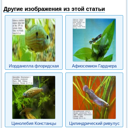
Другие изображения из этой статьи
Иорданелла флоридская
Афиосемион Гарднера
Цинолебия Констанцы
Цилиндрический ривулус