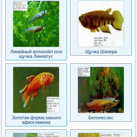
Линейный аплохейл или
Щучка Шапера
щучка Линеатус
Золотая форма южного
Белонесокс
афиосемиона