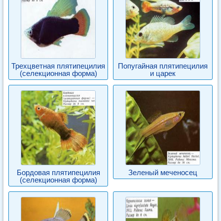
Трехцветная плятипецилия
Попугайная плятипецилия
(селекционная форма)
и царек
Бордовая плятипецилия
Зеленый меченосец
(селекционная форма)