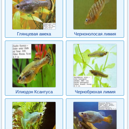
Глянцевая амека
Чернонолосая лимия
Илиодон Ксантуса
Чернобрюхая лимия