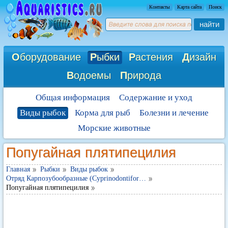
Контакты
Карта сайта
Поиск
найти
О
борудование
Р
ыбки
Р
астения
Д
изайн
В
одоемы
П
рирода
Общая информация
Содержание и уход
Виды рыбок
Корма для рыб
Болезни и лечение
Морские животные
Попугайная плятипецилия
Главная
Рыбки
Виды рыбок
Отряд Карпозубообразные (Cyprinodontifor…
Попугайная плятипецилия