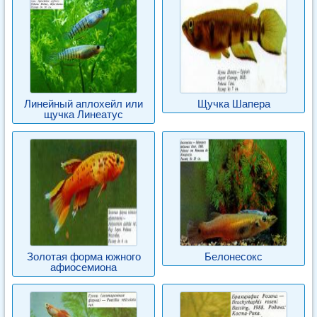
Линейный аплохейл или
Щучка Шапера
щучка Линеатус
Золотая форма южного
Белонесокс
афиосемиона