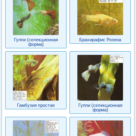
Гуппи (селекционная
Брахирафис Розена
форма)
Гамбузия простая
Гуппи (селекционная
форма)