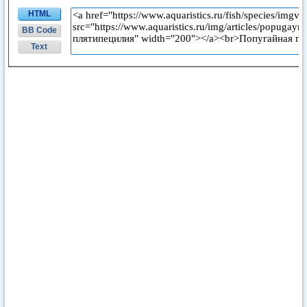
HTML
BB Code
Text