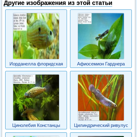
Другие изображения из этой статьи
Иорданелла флоридская
Афиосемион Гарднера
Цинолебия Констанцы
Цилиндрический ривулус