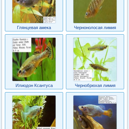
Глянцевая амека
Чернонолосая лимия
Илиодон Ксантуса
Чернобрюхая лимия