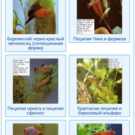
Берлинский черно-красный
Пецилия Чика и формоза
меченосец (селекционная
форма)
Пецилия орната и пецилия
Крапчатая пецилия и
сфенопс
бирюзовый альфаро