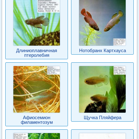
Длиниоплавничная
Нотобранх Картхауса
птеролебия
Афиосемион
Щучка Пляйфера
филаментозум