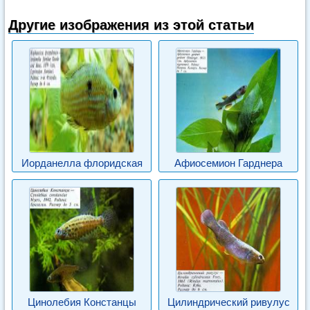
Другие изображения из этой статьи
Иорданелла флоридская
Афиосемион Гарднера
Цинолебия Констанцы
Цилиндрический ривулус