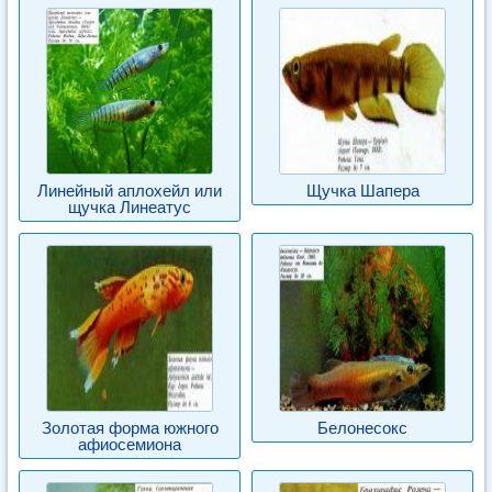
Линейный аплохейл или
Щучка Шапера
щучка Линеатус
Золотая форма южного
Белонесокс
афиосемиона