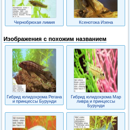
Чернобрюхая лимия
Ксенотока Изена
Изображения с похожим названием
Гибрид юлидохрома Регана
Гибрид юлидохрома Мар
и принцессы Бурунди
ливра и принцессы
Бурунди