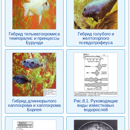
Гибрид тельматохромиса
Гибрид голубого и
темпоралис и принцессы
желтогорлого
Бурунди
псевдотрофеуса
Гибрид длиннорылого
Рис.8.1. Руководящие
хаплохрома и хаплохрома
виды известковых
Борлея
водорослей