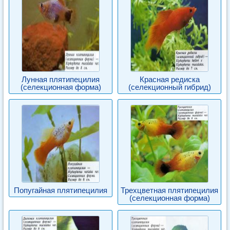
Лунная плятипецилия
Красная редиска
(селекционная форма)
(селекционный гибрид)
Попугайная плятипецилия
Трехцветная плятипецилия
(селекционная форма)