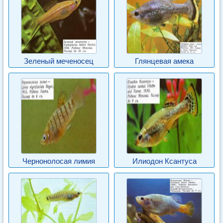
Зеленый меченосец
Глянцевая амека
Чернонолосая лимия
Илиодон Ксантуса