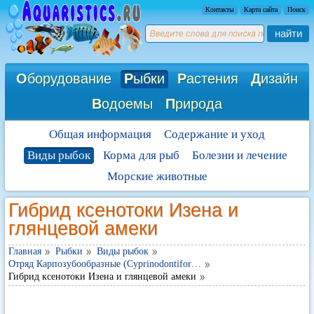
Контакты
Карта сайта
Поиск
найти
О
борудование
Р
ыбки
Р
астения
Д
изайн
В
одоемы
П
рирода
Общая информация
Содержание и уход
Виды рыбок
Корма для рыб
Болезни и лечение
Морские животные
Гибрид ксенотоки Изена и
глянцевой амеки
Главная
Рыбки
Виды рыбок
Отряд Карпозубообразные (Cyprinodontifor…
Гибрид ксенотоки Изена и глянцевой амеки