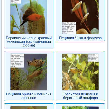
Берлинский черно-красный
Пецилия Чика и формоза
меченосец (селекционная
форма)
Пецилия орната и пецилия
Крапчатая пецилия и
сфенопс
бирюзовый альфаро