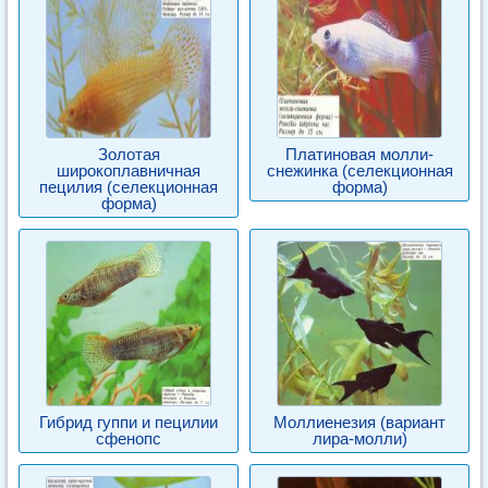
Золотая
Платиновая молли-
широкоплавничная
снежинка (селекционная
пецилия (селекционная
форма)
форма)
Гибрид гуппи и пецилии
Моллиенезия (вариант
сфенопс
лира-молли)