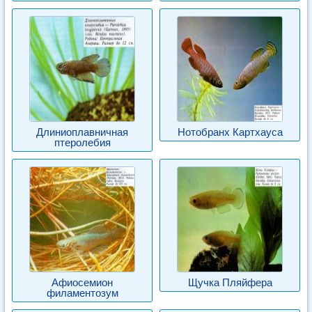
Длиниоплавничная
Нотобранх Картхауса
птеролебия
Афиосемион
Щучка Пляйфера
филаментозум