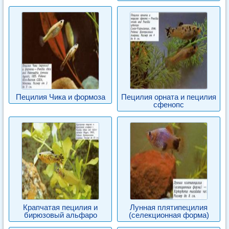
Пецилия Чика и формоза
Пецилия орната и пецилия
сфенопс
Крапчатая пецилия и
Лунная плятипецилия
бирюзовый альфаро
(селекционная форма)