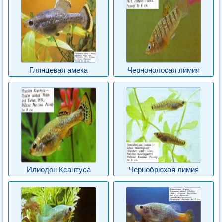
Глянцевая амека
Чернонолосая лимия
Илиодон Ксантуса
Чернобрюхая лимия