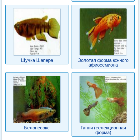
Щучка Шапера
Золотая форма южного
афиосемиона
Белонесокс
Гуппи (селекционная
форма)