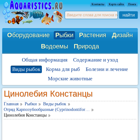
Контакты
Карта сайта
Поиск
найти
О
борудование
Р
ыбки
Р
астения
Д
изайн
В
одоемы
П
рирода
Общая информация
Содержание и уход
Виды рыбок
Корма для рыб
Болезни и лечение
Морские животные
Цинолебия Констанцы
Главная
Рыбки
Виды рыбок
Отряд Карпозубообразные (Cyprinodontifor…
Цинолебия Констанцы