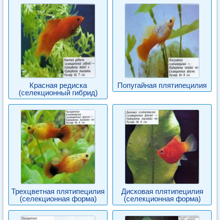
Красная редиска
Попугайная плятипецилия
(селекционный гибрид)
Трехцветная плятипецилия
Дисковая плятипецилия
(селекционная форма)
(селекционная форма)