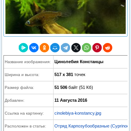
Цинолебия Констанцы
Название изображения:
517 x 381
точек
Ширина и высота:
51 506
байт (51 Кб)
Размер файла:
11 Августа 2016
Добавлен:
cinolebiya-konstancy.jpg
Ссылка на картинку:
Отряд Карпозубообразные (Cyprinodo
Расположен в статье: