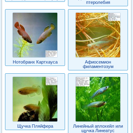
птеролебия
Нотобранх Картхауса
Афиосемион
филаментозум
Щучка Пляйфера
Линейный аплохейл или
щучка Линеатус