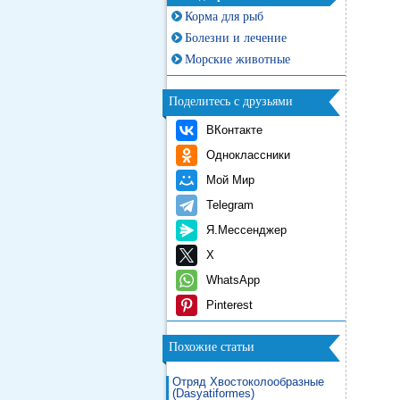
Корма для рыб
Болезни и лечение
Морские животные
Поделитесь с друзьями
ВКонтакте
Одноклассники
Мой Мир
Telegram
Я.Мессенджер
X
WhatsApp
Pinterest
Похожие статьи
Отряд Хвостоколообразные
(Dasyatiformes)