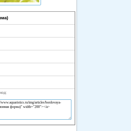
рма)
)
код: