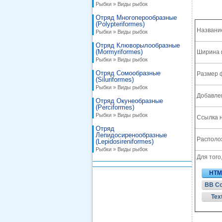
Рыбки » Виды рыбок
Отряд Многоперообразные
(Polypteriformes)
Названи
Рыбки » Виды рыбок
Отряд Клюворылообразные
(Mormyriformes)
Ширина 
Рыбки » Виды рыбок
Отряд Сомообразные
Размер 
(Siluriformes)
Рыбки » Виды рыбок
Добавле
Отряд Окунеобразные
(Perciformes)
Рыбки » Виды рыбок
Ссылка н
Отряд
Лепидосиренообразные
Располож
(Lepidosireniformes)
Рыбки » Виды рыбок
Для того
HTM
BB C
Tex