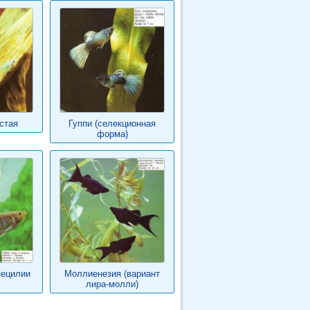
стая
Гуппи (селекционная
форма)
пецилии
Моллиенезия (вариант
лира-молли)