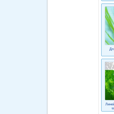
Дл
Лине
щ