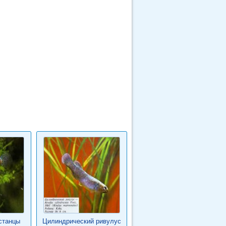
станцы
Цилиндрический ривулус