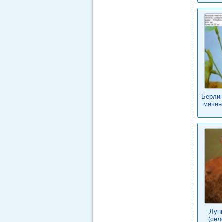
Берлин
мечен
Лун
(сел