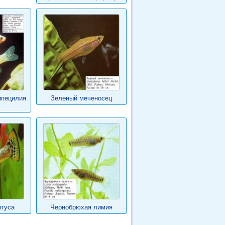
ипецилия
Зеленый меченосец
нтуса
Чернобрюхая лимия