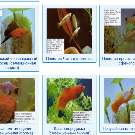
ский черно-красный
Пецилия Чика и формоза
Пецилия орната и
осец (селекционная
сфенопс
форма)
ная плятипецилия
Красная редиска
Попугайная плят
екционная форма)
(селекционный гибрид)