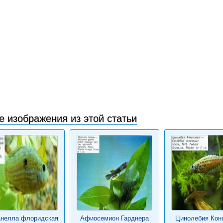
е изображения из этой статьи
нелла флоридская
Афиосемион Гарднера
Цинолебия Кон