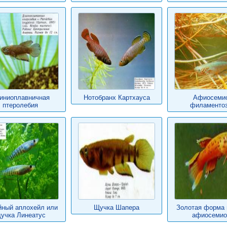
иниоплавничная
Нотобранх Картхауса
Афиосеми
птеролебия
филаменто
йный аплохейл или
Щучка Шапера
Золотая форма
учка Линеатус
афиосемио