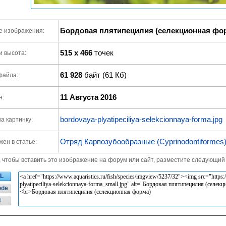
Бордовая плятипецилия (селекционная фо
е изображения:
515 x 466
точек
и высота:
61 928
байт (61 Кб)
файла:
11 Августа 2016
н:
bordovaya-plyatipeciliya-selekcionnaya-forma.jpg
а картинку:
Отряд Карпозубообразные (Cyprinodontiformes
ен в статье:
, чтобы вставить это изображение на форум или сайт, разместите следующий 
L
ode
t