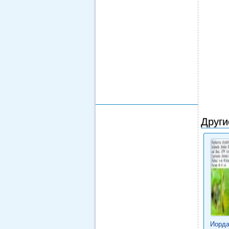
Други
Иорда