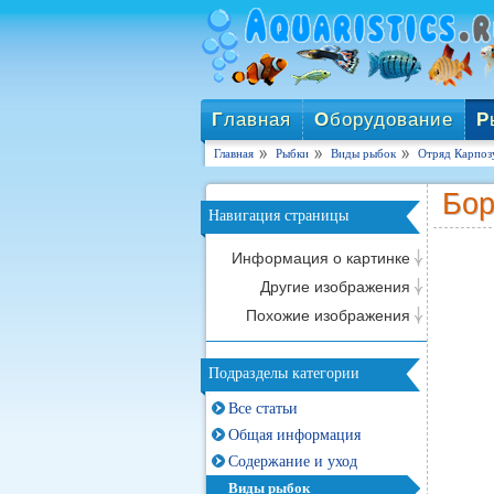
Г
лавная
О
борудование
Р
Главная
Рыбки
Виды рыбок
Отряд Карпоз
Бор
Навигация страницы
Информация о картинке
Другие изображения
Похожие изображения
Подразделы категории
Все статьи
Общая информация
Содержание и уход
Виды рыбок