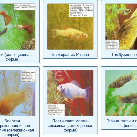
пи (селекционная
Брахирафис Розена
Гамбузия про
форма)
Золотая
Платиновая молли-
Гибрид гуппи и 
рокоплавничная
снежинка (селекционная
сфенопс
лия (селекционная
форма)
форма)