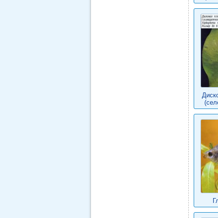
Диск
(сел
Г