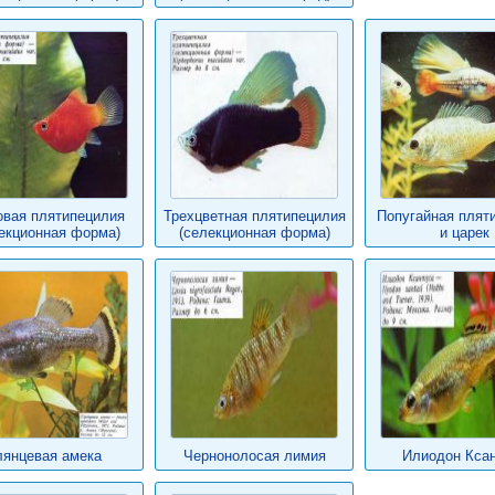
овая плятипецилия
Трехцветная плятипецилия
Попугайная плят
екционная форма)
(селекционная форма)
и царек
лянцевая амека
Чернонолосая лимия
Илиодон Кса