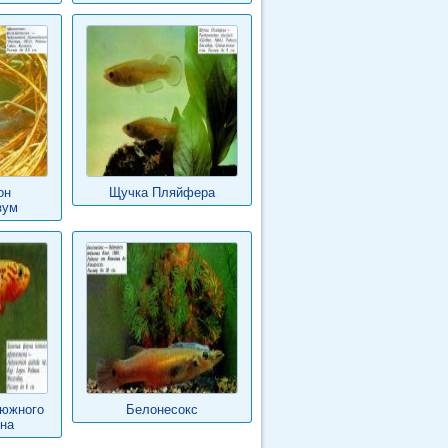
он
Щучка Пляйфера
зум
 южного
Белонесокс
на