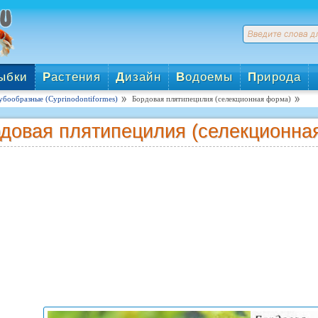
ыбки
Р
астения
Д
изайн
В
одоемы
П
рирода
убообразные (Cyprinodontiformes)
Бордовая плятипецилия (селекционная форма)
довая плятипецилия (селекционна