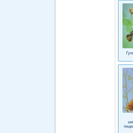
Гуп
ши
пеци