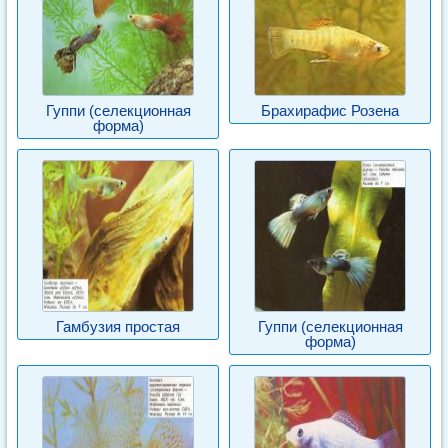
Гуппи (селекционная
Брахирафис Розена
форма)
Гамбузия простая
Гуппи (селекционная
форма)