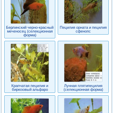
Берлинский черно-красный
Пецилия орната и пецилия
меченосец (селекционная
сфенопс
форма)
Крапчатая пецилия и
Лунная плятипецилия
бирюзовый альфаро
(селекционная форма)