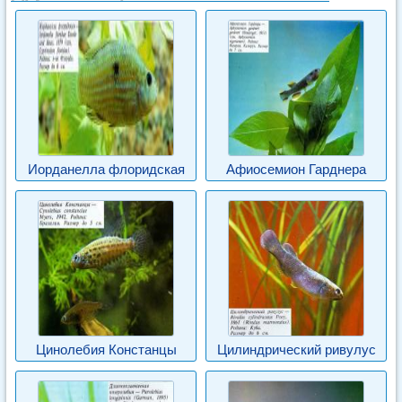
Иорданелла флоридская
Афиосемион Гарднера
Цинолебия Констанцы
Цилиндрический ривулус