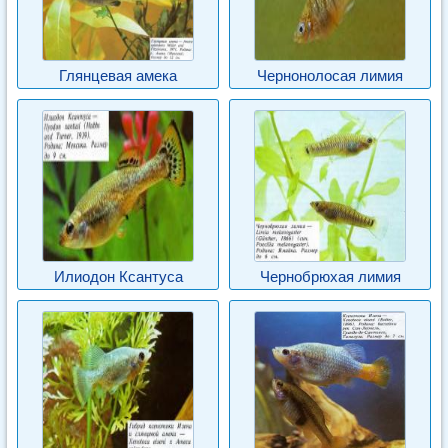
Глянцевая амека
Чернонолосая лимия
Илиодон Ксантуса
Чернобрюхая лимия