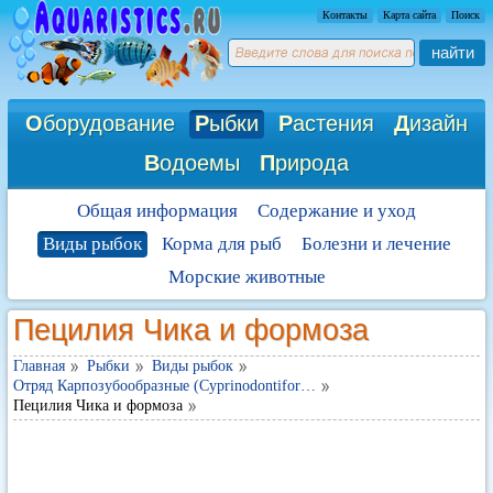
Контакты
Карта сайта
Поиск
найти
О
борудование
Р
ыбки
Р
астения
Д
изайн
В
одоемы
П
рирода
Общая информация
Содержание и уход
Виды рыбок
Корма для рыб
Болезни и лечение
Морские животные
Пецилия Чика и формоза
Главная
Рыбки
Виды рыбок
Отряд Карпозубообразные (Cyprinodontifor…
Пецилия Чика и формоза