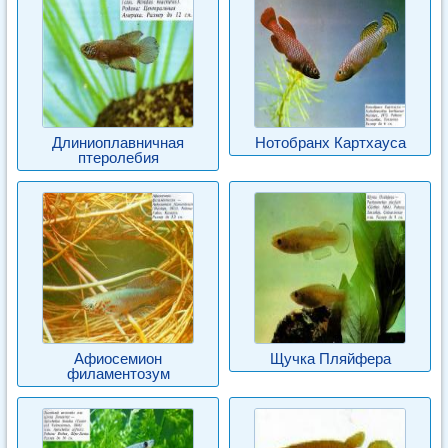
Длиниоплавничная
Нотобранх Картхауса
птеролебия
Афиосемион
Щучка Пляйфера
филаментозум