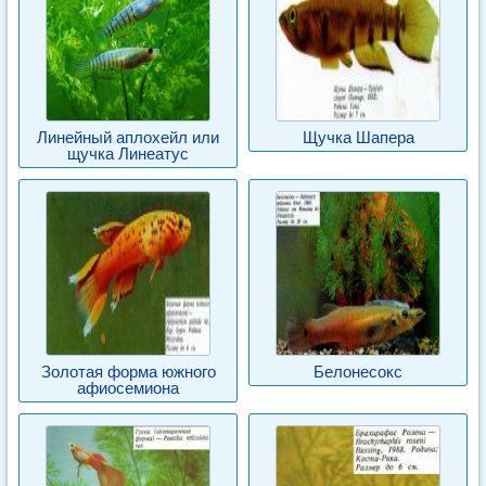
Линейный аплохейл или
Щучка Шапера
щучка Линеатус
Золотая форма южного
Белонесокс
афиосемиона