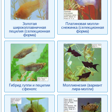
Золотая
Платиновая молли-
широкоплавничная
снежинка (селекционная
пецилия (селекционная
форма)
форма)
Гибрид гуппи и пецилии
Моллиенезия (вариант
сфенопс
лира-молли)