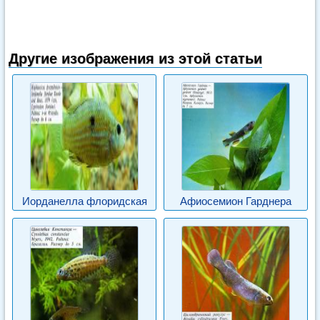
Другие изображения из этой статьи
Иорданелла флоридская
Афиосемион Гарднера