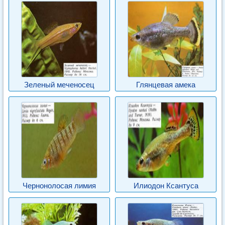
Зеленый меченосец
Глянцевая амека
Чернонолосая лимия
Илиодон Ксантуса