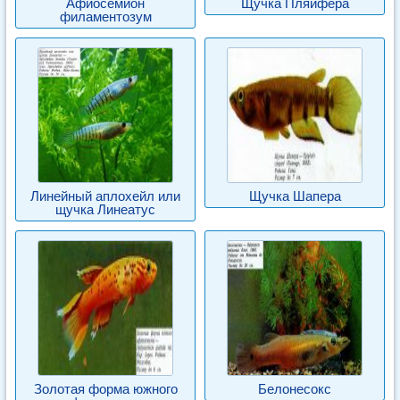
Афиосемион
Щучка Пляйфера
филаментозум
Линейный аплохейл или
Щучка Шапера
щучка Линеатус
Золотая форма южного
Белонесокс