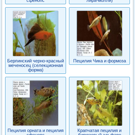
сфенопс
лира-молли)
Берлинский черно-красный
Пецилия Чика и формоза
меченосец (селекционная
форма)
Пецилия орната и пецилия
Крапчатая пецилия и
сфенопс
бирюзовый альфаро