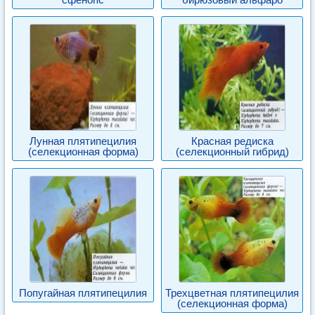
Лунная плятипецилия
Красная редиска
(селекционная форма)
(селекционный гибрид)
Попугайная плятипецилия
Трехцветная плятипецилия
(селекционная форма)