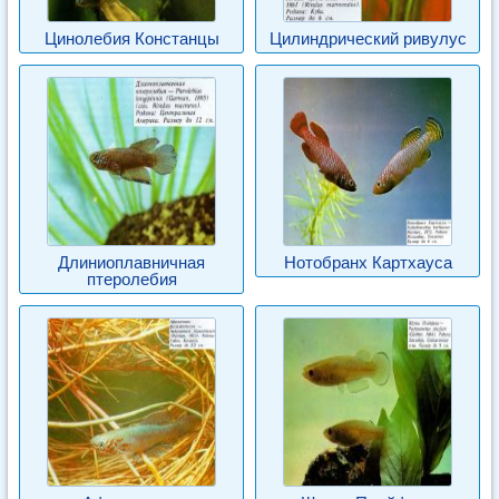
Цинолебия Констанцы
Цилиндрический ривулус
Длиниоплавничная
Нотобранх Картхауса
птеролебия