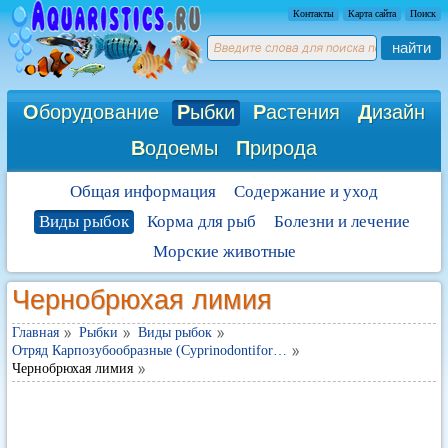
Контакты
Карта сайта
Поиск
найти
О
борудование
Р
ыбки
Р
астения
Д
изайн
В
одоемы
П
рирода
Общая информация
Содержание и уход
Виды рыбок
Корма для рыб
Болезни и лечение
Морские животные
Чернобрюхая лимия
Главная
Рыбки
Виды рыбок
Отряд Карпозубообразные (Cyprinodontifor…
Чернобрюхая лимия