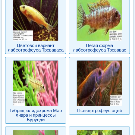
Цветовой вариант
Пегая форма
лабеотрофеуса Треваваса
лабеотрофеуса Тревавас
Гибрид юлидохрома Мар
Псевдотрофеус ацей
ливра и принцессы
Бурунди