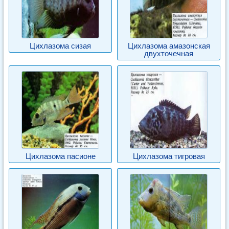
Цихлазома сизая
Цихлазома амазонская
двухточечная
Цихлазома пасионе
Цихлазома тигровая