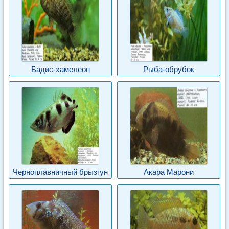
Бадис-хамелеон
Рыба-обрубок
Черноплавничный брызгун
Акара Марони