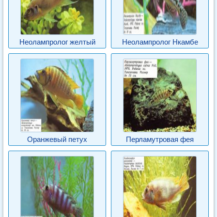
Неолампролог желтый
Неолампролог Нкамбе
Оранжевый петух
Перламутровая фея