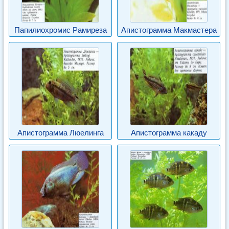
Папилиохромис Рамиреза
Апистограмма Макмастера
Апистограмма Люелинга
Апистограмма какаду