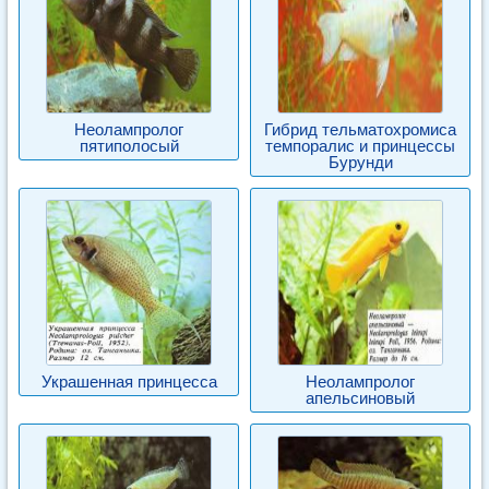
Неолампролог
Гибрид тельматохромиса
пятиполосый
темпоралис и принцессы
Бурунди
Украшенная принцесса
Неолампролог
апельсиновый