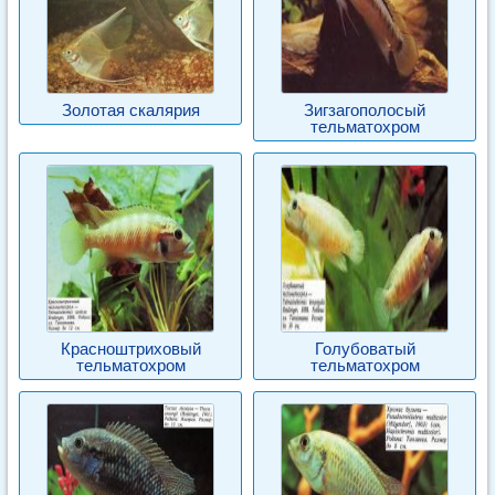
Золотая скалярия
Зигзагополосый
тельматохром
Красноштриховый
Голубоватый
тельматохром
тельматохром