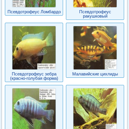
Псевдотрофеус Ломбардо
Псевдотрофеус
ракушковый
Псевдотрофеус зебра
Малавийские цихлиды
(красно-голубая форма)