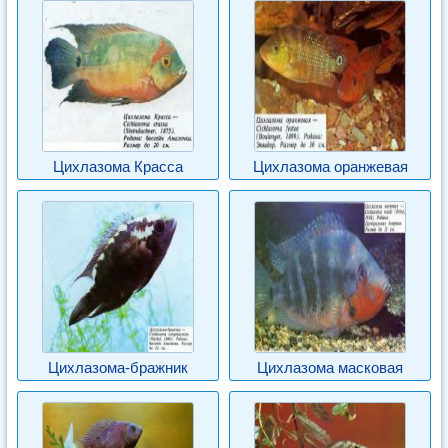
Цихлазома Красса
Цихлазома оранжевая
Цихлазома-бражник
Цихлазома масковая