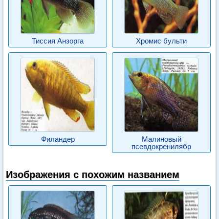
Тиссия Анзорга
Хромис бульти
Филандер
Малиновый
псевдокренилябр
Изображения с похожим названием