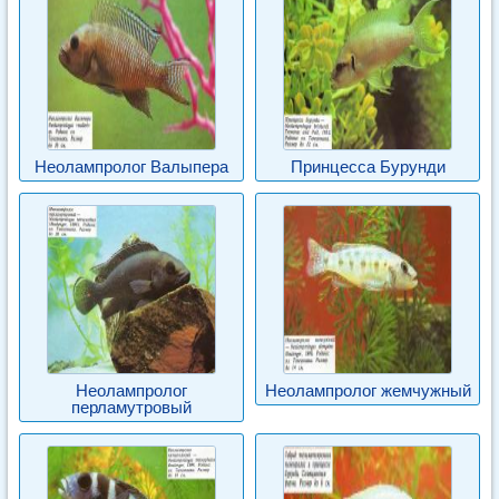
Неолампролог Валыпера
Принцесса Бурунди
Неолампролог
Неолампролог жемчужный
перламутровый