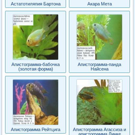
Астатотиляпия Бартона
Акара Мета
Апистограмма-бабочка
Апистограмма-панда
(золотая форма)
Найсена
Апистограмма Рейтцига
Апистограмма Агассиза и
апистограмма Линке