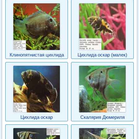
Клинопятнистая цихлида
Цихлида оскар (малек)
Цихлида оскар
Скалярия Дюмериля