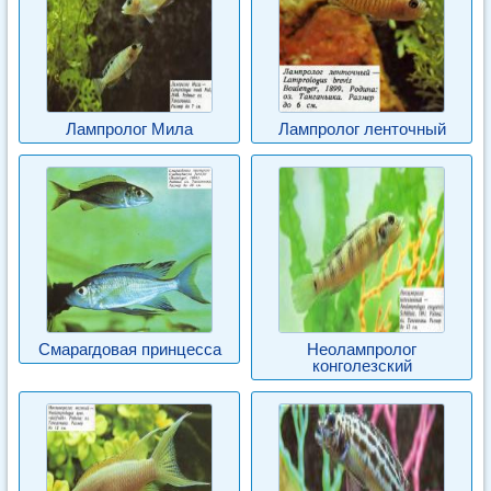
Лампролог Мила
Лампролог ленточный
Смарагдовая принцесса
Неолампролог
конголезский