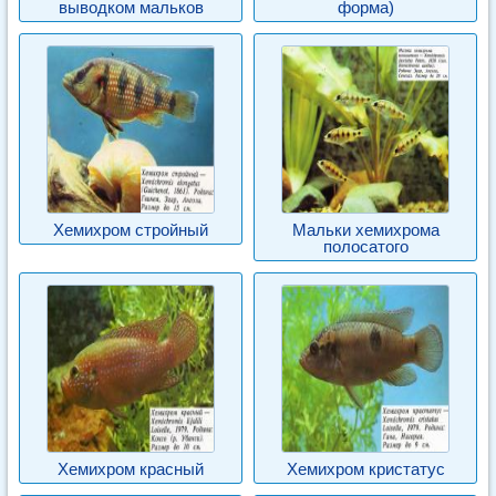
выводком мальков
форма)
Хемихром стройный
Мальки хемихрома
полосатого
Хемихром красный
Хемихром кристатус