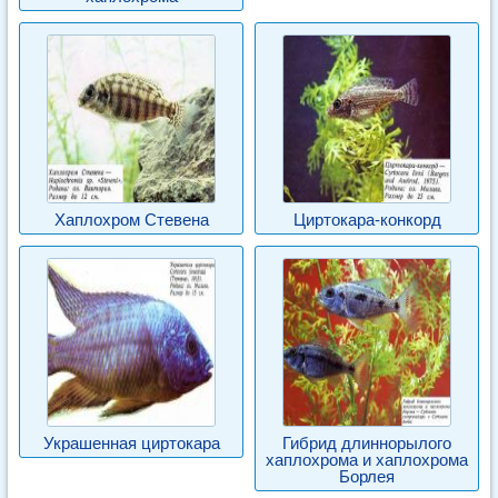
Хаплохром Стевена
Циртокара-конкорд
Украшенная циртокара
Гибрид длиннорылого
хаплохрома и хаплохрома
Борлея