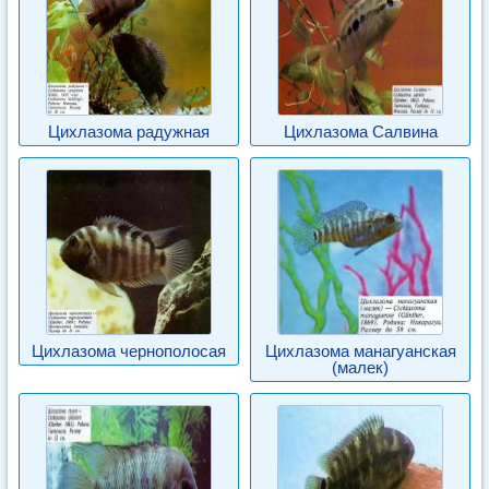
Цихлазома радужная
Цихлазома Салвина
Цихлазома чернополосая
Цихлазома манагуанская
(малек)