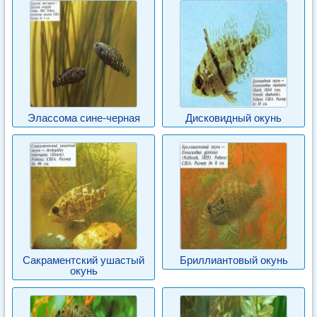
Элассома сине-черная
Дисковидный окунь
Сакраментский ушастый
Бриллиантовый окунь
окунь