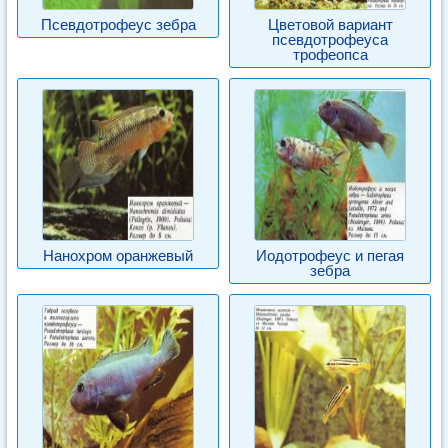
Псевдотрофеус зебра
Цветовой вариант
псевдотрофеуса
трофеопса
Нанохром оранжевый
Иодотрофеус и пегая
зебра