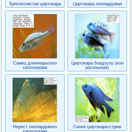
Трехпятнистая циртокара
Циртокара леопардовая
Самец длиннорылого
Циртокара боадзулу (или
хаплохрома
роскошная)
Нерест леопардового
Синяя циртокара-стриж
хаплохрома