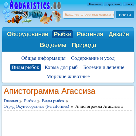
Контакты
Карта сайта
Поиск
найти
О
борудование
Р
ыбки
Р
астения
Д
изайн
В
одоемы
П
рирода
Общая информация
Содержание и уход
Виды рыбок
Корма для рыб
Болезни и лечение
Морские животные
Апистограмма Агассиза
Главная
Рыбки
Виды рыбок
Отряд Окунеобразные (Perciformes)
Апистограмма Агассиза