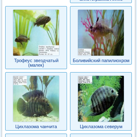
Трофеус звездчатый
Боливийский папилиохром
(малек)
Цихлазома чанчита
Цихлазома северум