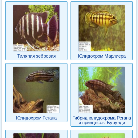
Тиляпия зебровая
Юлидохром Марлиера
Юлидохром Регана
Гибрид юлидохрома Регана
и принцессы Бурунди