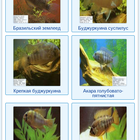
Бразильский землеед
Буджуркуина суспилус
Крепкая буджуркуина
Акара голубовато-
пятнистая