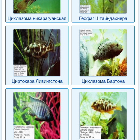
Цихлазома никарагуанская
Геофаг Штайндахнера
Циртокара Ливингстона
Цихлазома Бартона