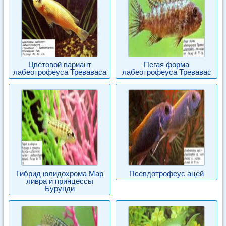
Цветовой вариант
Пегая форма
лабеотрофеуса Треваваса
лабеотрофеуса Тревавас
Гибрид юлидохрома Мар
Псевдотрофеус ацей
ливра и принцессы
Бурунди