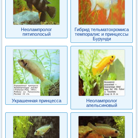
Неолампролог
Гибрид тельматохромиса
пятиполосый
темпоралис и принцессы
Бурунди
Украшенная принцесса
Неолампролог
апельсиновый