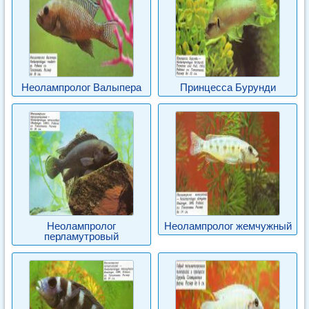
Неолампролог Валыпера
Принцесса Бурунди
Неолампролог
Неолампролог жемчужный
перламутровый