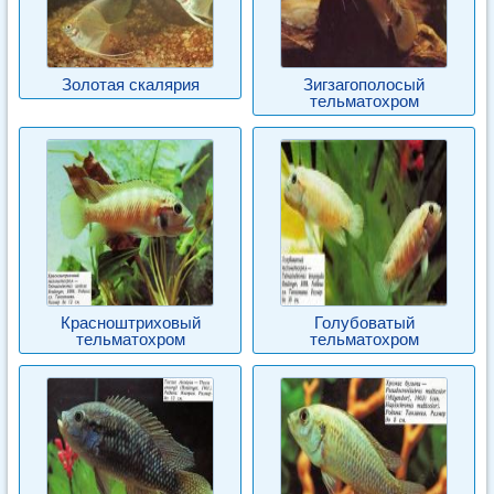
Золотая скалярия
Зигзагополосый
тельматохром
Красноштриховый
Голубоватый
тельматохром
тельматохром