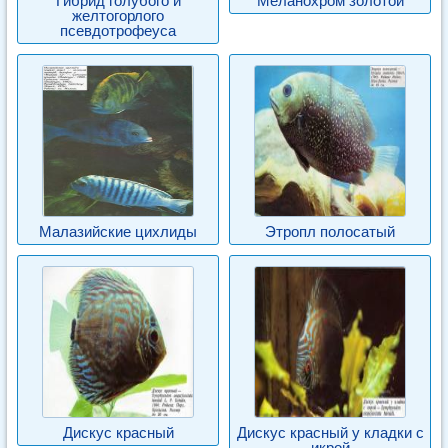
Гибрид голубого и
Меланохром золотой
желтогорлого
псевдотрофеуса
Малазийские цихлиды
Этропл полосатый
Дискус красный
Дискус красный у кладки с
икрой