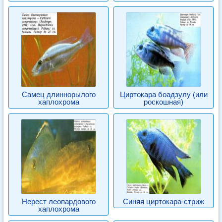
Самец длиннорылого
Циртокара боадзулу (или
хаплохрома
роскошная)
Нерест леопардового
Синяя циртокара-стриж
хаплохрома