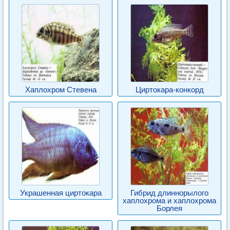
Хаплохром Стевена
Циртокара-конкорд
Украшенная циртокара
Гибрид длиннорылого
хаплохрома и хаплохрома
Борлея