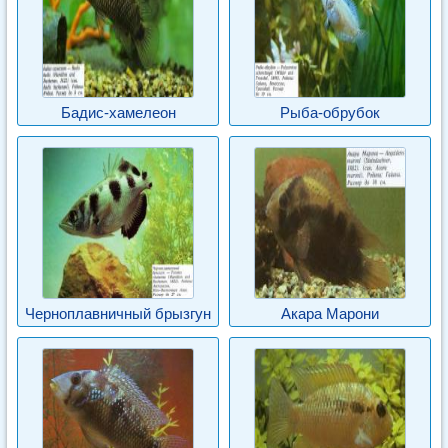
Бадис-хамелеон
Рыба-обрубок
Черноплавничный брызгун
Акара Марони