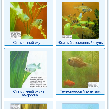
Стеклянный окунь
Желтый стеклянный окунь
Стеклянный окунь
Темнополосый акантарх
Камерсона