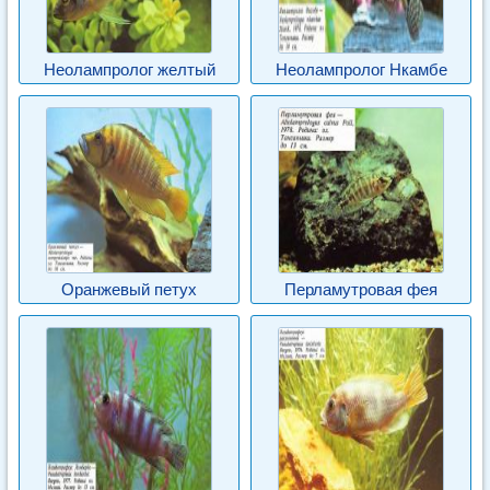
Неолампролог желтый
Неолампролог Нкамбе
Оранжевый петух
Перламутровая фея