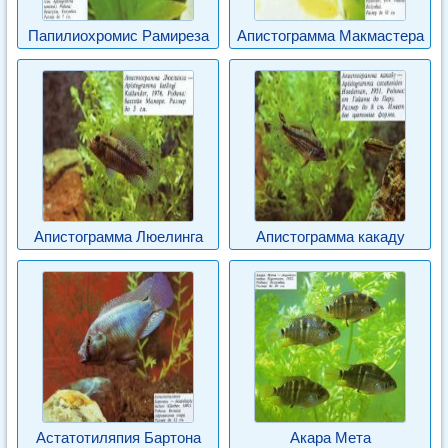
Папилиохромис Рамиреза
Апистограмма Макмастера
Апистограмма Люелинга
Апистограмма какаду
Астатотиляпия Бартона
Акара Мета