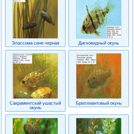
Элассома сине-черная
Дисковидный окунь
Сакраментский ушастый
Бриллиантовый окунь
окунь