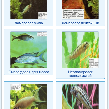
Лампролог Мила
Лампролог ленточный
Смарагдовая принцесса
Неолампролог
конголезский