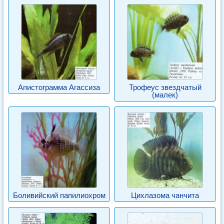
Апистограмма Агассиза
Трофеус звездчатый
(малек)
Боливийский папилиохром
Цихлазома чанчита