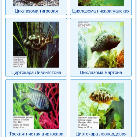
Цихлазома тигровая
Цихлазома никарагуанская
Циртокара Ливингстона
Цихлазома Бартона
Трехпятнистая циртокара
Циртокара леопардовая