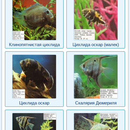
Клинопятнистая цихлида
Цихлида оскар (малек)
Цихлида оскар
Скалярия Дюмериля