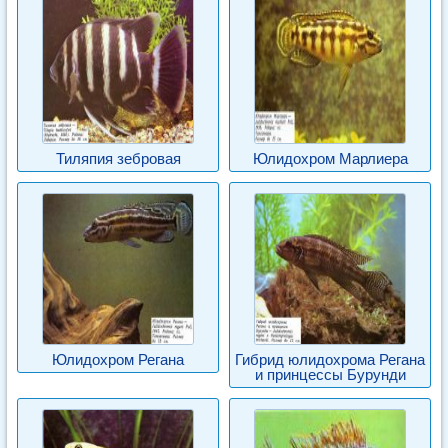
Тиляпия зебровая
Юлидохром Марлиера
Юлидохром Регана
Гибрид юлидохрома Регана
и принцессы Бурунди