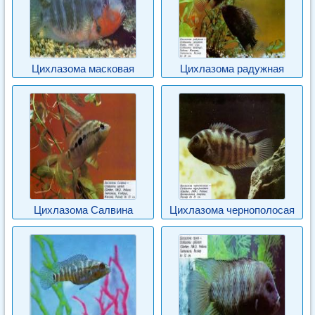
Цихлазома масковая
Цихлазома радужная
Цихлазома Салвина
Цихлазома чернополосая