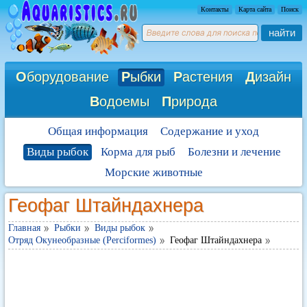
Контакты
Карта сайта
Поиск
найти
О
борудование
Р
ыбки
Р
астения
Д
изайн
В
одоемы
П
рирода
Общая информация
Содержание и уход
Виды рыбок
Корма для рыб
Болезни и лечение
Морские животные
Геофаг Штайндахнера
Главная
Рыбки
Виды рыбок
Отряд Окунеобразные (Perciformes)
Геофаг Штайндахнера