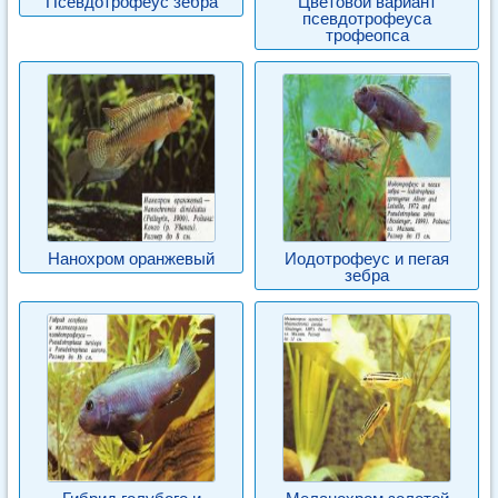
Псевдотрофеус зебра
Цветовой вариант
псевдотрофеуса
трофеопса
Нанохром оранжевый
Иодотрофеус и пегая
зебра