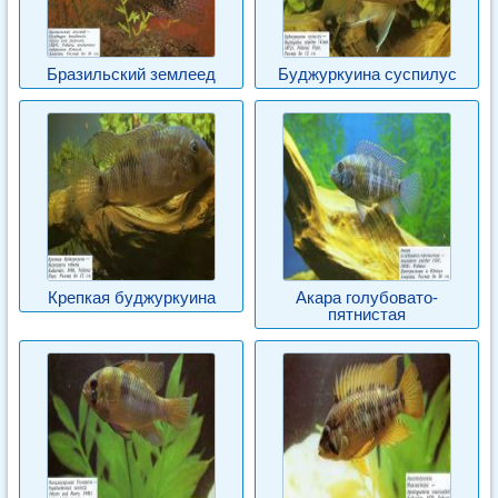
Бразильский землеед
Буджуркуина суспилус
Крепкая буджуркуина
Акара голубовато-
пятнистая