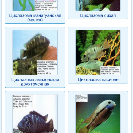
Цихлазома манагуанская
Цихлазома сизая
(малек)
Цихлазома амазонская
Цихлазома пасионе
двухточечная