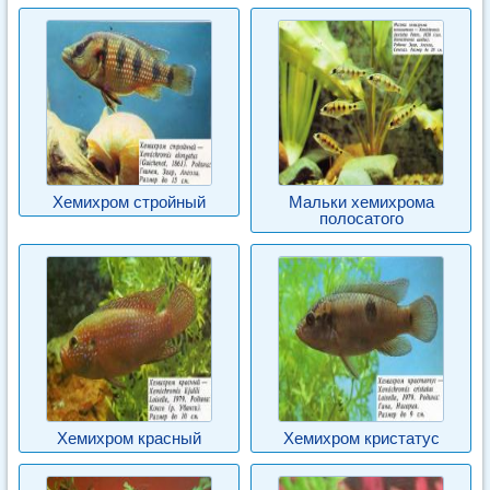
Хемихром стройный
Мальки хемихрома
полосатого
Хемихром красный
Хемихром кристатус