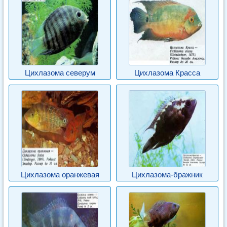
Цихлазома северум
Цихлазома Красса
Цихлазома оранжевая
Цихлазома-бражник