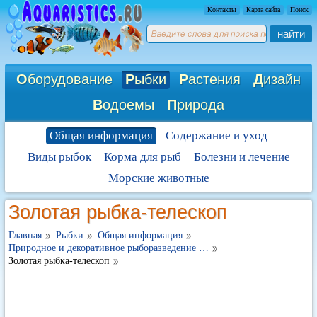
Контакты
Карта сайта
Поиск
найти
О
борудование
Р
ыбки
Р
астения
Д
изайн
В
одоемы
П
рирода
Общая информация
Содержание и уход
Виды рыбок
Корма для рыб
Болезни и лечение
Морские животные
Золотая рыбка-телескоп
Главная
Рыбки
Общая информация
Природное и декоративное рыборазведение …
Золотая рыбка-телескоп