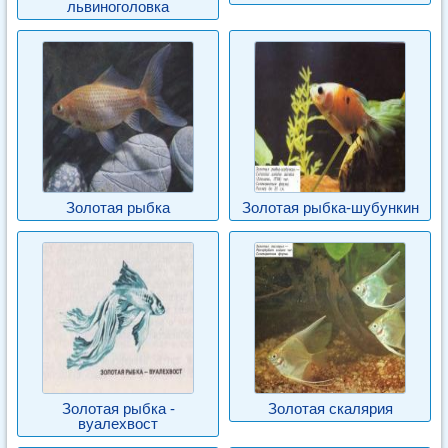
львиноголовка
Золотая рыбка
Золотая рыбка-шубункин
Золотая рыбка -
Золотая скалярия
вуалехвост