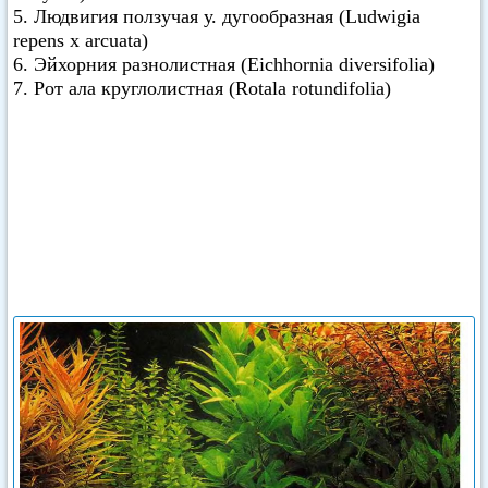
5. Людвигия ползучая у. дугообразная (Ludwigia
repens х arcuata)
6. Эйхорния разнолистная (Eichhornia diversifolia)
7. Рот ала круглолистная (Rotala rotundifolia)