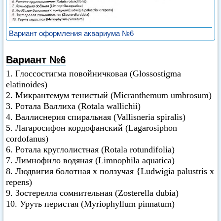
Вариант оформления аквариума №6
Вариант №6
1. Глоссостигма повойничковая (Glossostigma
elatinoides)
2. Микрантемум тенистый (Micranthemum umbrosum)
3. Ротала Валлиха (Rotala wallichii)
4. Валлиснерия спиральная (Vallisneria spiralis)
5. Лагаросифон кордофанский (Lagarosiphon
cordofanus)
6. Ротала круглолистная (Rotala rotundifolia)
7. Лимнофило водяная (Limnophila aquatica)
8. Людвигия болотная х ползучая {Ludwigia palustris х
repens)
9. Зостерелла сомнительная (Zosterella dubia)
10. Уруть перистая (Myriophyllum pinnatum)