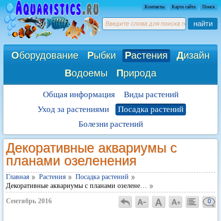
Контакты
Карта сайта
Поиск
найти
О
борудование
Р
ыбки
Р
астения
Д
изайн
В
одоемы
П
рирода
Общая информация
Виды растений
Уход за растениями
Посадка растений
Болезни растений
Декоративные аквариумы с
планами озеленения
Главная
Растения
Посадка растений
Декоративные аквариумы с планами озелене…
Сентябрь 2016
0