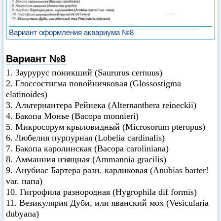
Вариант оформления аквариума №8
Вариант №8
1. Заурурус поникший (Saururus cernuus)
2. Глоссостигма повойничковая (Glossostigma
elatinoides)
3. Альтернантера Рейнека (Alternanthera reineckii)
4. Бакопа Монье (Васора monnieri)
5. Микросорум крыловидный (Microsorum pteropus)
6. Любелия пурпурная (Lobelia cardinalis)
7. Бакопа каролинская (Васора caroliniana)
8. Амманния изящная (Ammannia gracilis)
9. Анубиас Бартера разн. карликовая (Anubias barter!
var. папа)
10. Гигрофила разнородная (Hygrophila dif formis)
11. Везикулярия Дуби, или яванский мох (Vesicularia
dubyana)