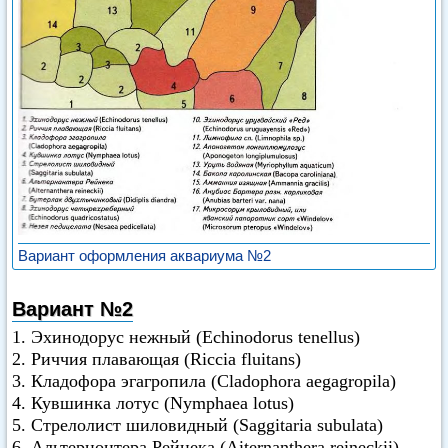
Вариант оформления аквариума №2
Вариант №2
1. Эхинодорус нежный (Echinodorus tenellus)
2. Риччия плавающая (Riccia fluitans)
3. Кладофора эгагропила (Cladophora aegagropila)
4. Кувшинка лотус (Nymphaea lotus)
5. Стрелолист шиловидный (Saggitaria subulata)
6. Альтернонтера Рейнека (Aiternanthera reineckii)