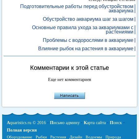
Подготовительные работы перед обустройством
аквариума
Обустройство аквариума шаг за шагом
Основные правила ухода за аквариумами с
растениями
Проблемы с водорослями в аквариуме
Влияние рыбок на растения в аквариуме
Комментарии к этой статье
Еще нет комментариев
A
quaristics.ru © 2016
•
П
исьмо админу
•
К
арта сайта
•
П
оиск
•
Полная версия
Оборудование
Рыбки
Растения
Дизайн
Водоемы
Природа