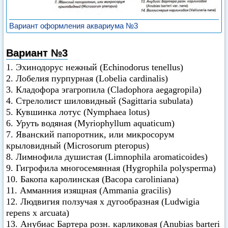
Вариант оформления аквариума №3
Вариант №3
1. Эхинодорус нежный (Echinodorus tenellus)
2. Лобелия пурпурная (Lobelia cardinalis)
3. Кладофора эгагропила (Cladophora aegagropila)
4. Стрелолист шиловидный (Sagittaria subulata)
5. Кувшинка лотус (Nymphaea lotus)
6. Уруть водяная (Myriophyllum aquaticum)
7. Яванский папоротник, или микросорум
крыловидный (Microsorum pteropus)
8. Лимнофила душистая (Limnophila aromaticoides)
9. Гигрофила многосемянная (Hygrophila polysperma)
10. Бакопа каролинская (Васора caroliniana)
11. Амманния изящная (Ammania gracilis)
12. Людвигия ползучая х дугообразная (Ludwigia
repens х arcuata)
13. Анубиас Бартера розн. карликовая (Anubias barteri