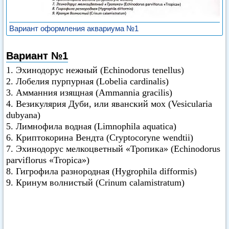
Вариант оформления аквариума №1
Вариант №1
1. Эхинодорус нежный (Echinodorus tenellus)
2. Лобелия пурпурная (Lobelia cardinalis)
3. Амманния изящная (Ammannia gracilis)
4. Везикулярия Дуби, или яванский мох (Vesicularia
dubyana)
5. Лимнофила водная (Limnophila aquatica)
6. Криптокорина Вендта (Cryptocoryne wendtii)
7. Эхинодорус мелкоцветный «Тропика» (Echinodorus
parviflorus «Tropica»)
8. Гигрофила разнородная (Hygrophila difformis)
9. Кринум волнистый (Crinum calamistratum)