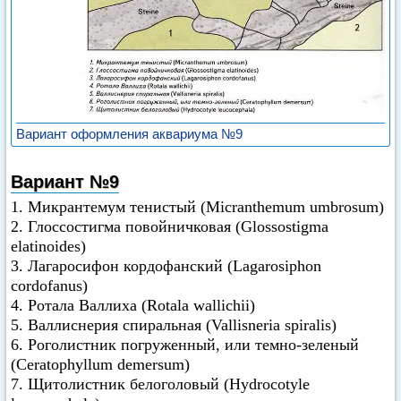
Вариант оформления аквариума №9
Вариант №9
1. Микрантемум тенистый (Micranthemum umbrosum)
2. Глоссостигма повойничковая (Glossostigma
elatinoides)
3. Лагаросифон кордофанский (Lagarosiphon
cordofanus)
4. Ротала Валлиха (Rotala wallichii)
5. Валлиснерия спиральная (Vallisneria spiralis)
6. Роголистник погруженный, или темно-зеленый
(Ceratophyllum demersum)
7. Щитолистник белоголовый (Hydrocotyle