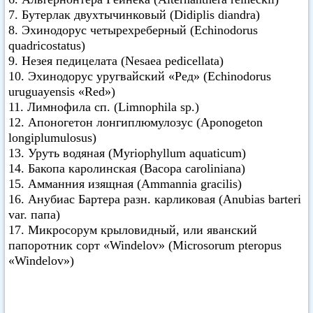
7. Бутерлак двухтычинковый (Didiplis diandra)
8. Эхинодорус четырехреберный (Echinodorus
quadricostatus)
9. Незея педицелата (Nesaea pedicellata)
10. Эхинодорус уругвайский «Ред» (Echinodorus
uruguayensis «Red»)
11. Лимнофила сп. (Limnophila sp.)
12. Апоногетон лонгиплюмулозус (Aponogeton
longiplumulosus)
13. Уруть водяная (Myriophyllum aquaticum)
14. Бакопа каролинская (Васора caroliniana)
15. Амманния изящная (Ammannia gracilis)
16. Анубиас Бартера разн. карликовая (Anubias barteri
var. папа)
17. Микросорум крыловидный, или яванский
папоротник сорт «Windelov» (Microsorum pteropus
«Windelov»)