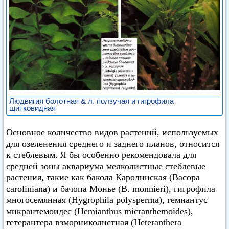
Людвигия болотная & л. ползучая и гигрофила
щитковидная
Основное количество видов растений, используемых
для озеленения среднего и заднего планов, относится
к стеблевым. Я бы особенно рекомендовала для
средней зоны аквариума мелколистные стеблевые
растения, такие как бакола Каролинская (Васора
caroliniana) и бачопа Монье (В. monnieri), гигрофила
многосемянная (Hygrophila polysperma), гемиантус
микрантемоидес (Hemianthus micranthemoides),
гетерантера взморниколистная (Heteranthera