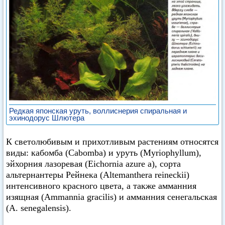
Редкая японская уруть, воллиснерия спиральная и
эхинодорус Шлютера
К светолюбивым и прихотливым растениям относятся
виды: кабомба (Cabomba) и уруть (Myriophyllum),
эйхорния лазоревая (Eichornia azure а), сорта
альтернантеры Рейнека (Altemanthera reineckii)
интенсивного красного цвета, а также амманния
изящная (Ammannia gracilis) и амманния сенегальская
(А. senegalensis).