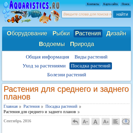
Контакты
Карта сайта
Поиск
найти
О
борудование
Р
ыбки
Р
астения
Д
изайн
В
одоемы
П
рирода
Общая информация
Виды растений
Уход за растениями
Посадка растений
Болезни растений
Растения для среднего и заднего
планов
Главная
Растения
Посадка растений
Растения для среднего и заднего планов
Сентябрь 2016
0