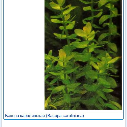
Бакопа каролинская (Васора caroliniana)