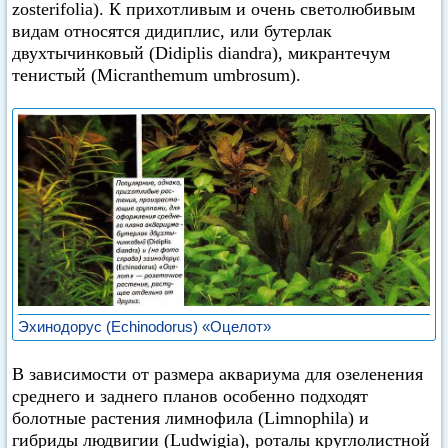
zosterifolia). К прихотливым и очень светолюбивым
видам относятся дидиплис, или бутерлак
двухтычинковый (Didiplis diandra), микрантечум
тенистый (Micranthemum umbrosum).
Эхинодорус (Echinodorus) «Оцелот»
В зависимости от размера аквариума для озеленения
среднего и заднего планов особенно подходят
болотные растения лимнофила (Limnophila) и
гибриды людвигии (Ludwigia), роталы круглолистной