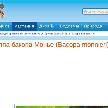
ыбки
Р
астения
Д
изайн
В
одоемы
П
рирода
ния для среднего и заднего планов
Группа бакопа Монье (Васора monnieri)
ппа бакопа Монье (Васора monnieri