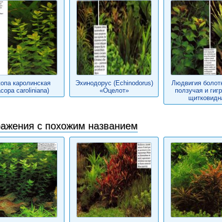
опа каролинская
Эхинодорус (Echinodorus)
Людвигия болотн
сора caroliniana)
«Оцелот»
ползучая и гиг
щитковидн
ажения с похожим названием