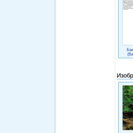
Бак
(Ва
Изобр