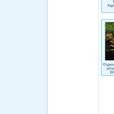
Кар
Отдель
рота
(Ro