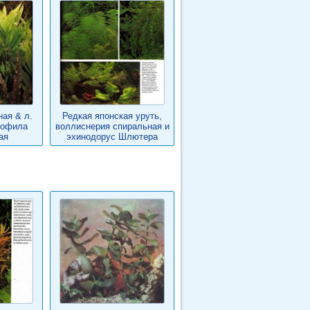
ая & л.
Редкая японская уруть,
рофила
воллиснерия спиральная и
ая
эхинодорус Шлютера