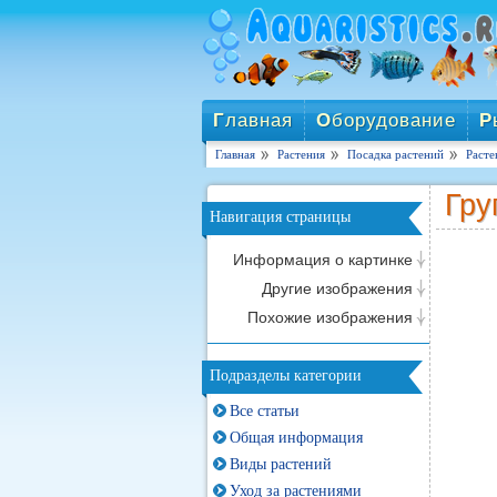
Г
лавная
О
борудование
Р
Главная
Растения
Посадка растений
Расте
Гру
Навигация страницы
Информация о картинке
Другие изображения
Похожие изображения
Подразделы категории
Все статьи
Общая информация
Виды растений
Уход за растениями