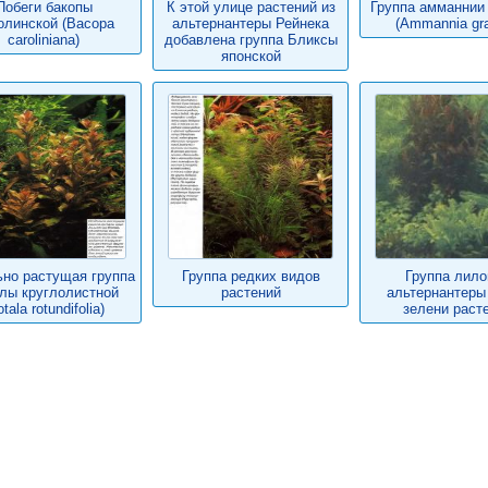
Побеги бакопы
К этой улице растений из
Группа амманнии
олинской (Васора
альтернантеры Рейнека
(Ammannia grac
caroliniana)
добавлена группа Бликсы
японской
но растущая группа
Группа редких видов
Группа лило
лы круглолистной
растений
альтернантеры
tala rotundifolia)
зелени раст