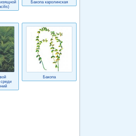
 изящной
Бакопа каролинская
ilis)
вой
Бакопа
 среди
ений