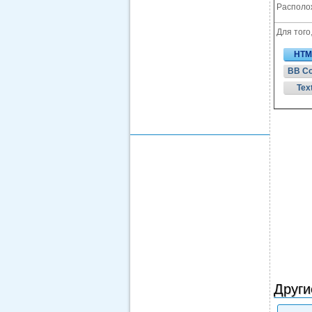
Располож
Для того
HTM
BB C
Tex
Други