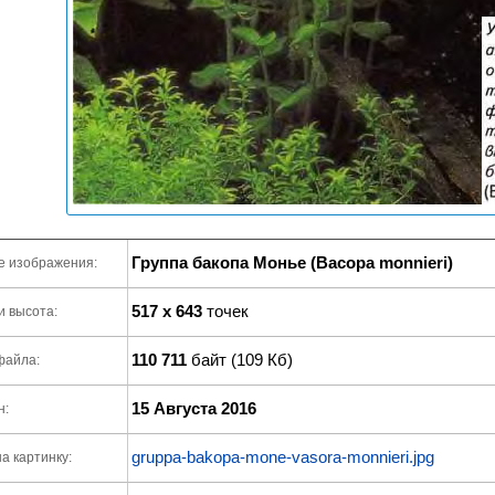
Группа бакопа Монье (Васора monnieri)
е изображения:
517 x 643
точек
и высота:
110 711
байт (109 Кб)
файла:
15 Августа 2016
н:
gruppa-bakopa-mone-vasora-monnieri.jpg
а картинку: