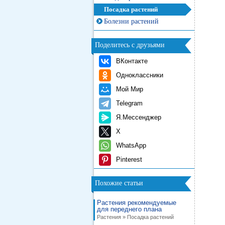
Посадка растений
Болезни растений
Поделитесь с друзьями
ВКонтакте
Одноклассники
Мой Мир
Telegram
Я.Мессенджер
X
WhatsApp
Pinterest
Похожие статьи
Растения рекомендуемые
для переднего плана
Растения » Посадка растений