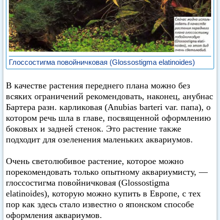
Глоссостигма повойничковая (Glossostigma elatinoides)
В качестве растения переднего плана можно без
всяких ограничений рекомендовать, наконец, анубнас
Бартера разн. карликовая (Anubias barteri var. папа), о
котором речь шла в главе, посвященной оформлению
боковых и задней стенок. Это растение также
подходит для озеленения маленьких аквариумов.
Очень светолюбивое растение, которое можно
порекомендовать только опытному аквариумисту, —
глоссостигма повойничковая (Glossostigma
elatinoides), которую можно купить в Европе, с тех
пор как здесь стало известно о японском способе
оформления аквариумов.