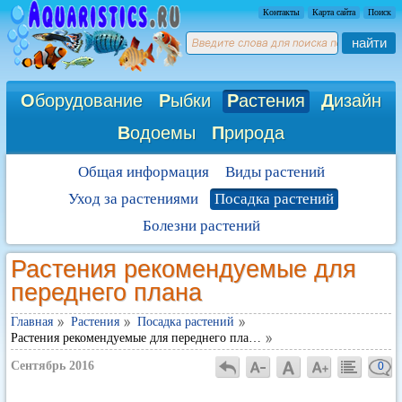
Контакты
Карта сайта
Поиск
найти
О
борудование
Р
ыбки
Р
астения
Д
изайн
В
одоемы
П
рирода
Общая информация
Виды растений
Уход за растениями
Посадка растений
Болезни растений
Растения рекомендуемые для
переднего плана
Главная
Растения
Посадка растений
Растения рекомендуемые для переднего пла…
Сентябрь 2016
0