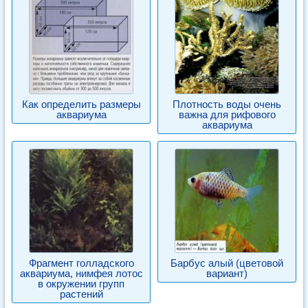
Как определить размеры
Плотность воды очень
аквариума
важна для рифового
аквариума
Фрагмент голладского
Барбус алый (цветовой
аквариума, нимфея лотос
вариант)
в окружении групп
растений