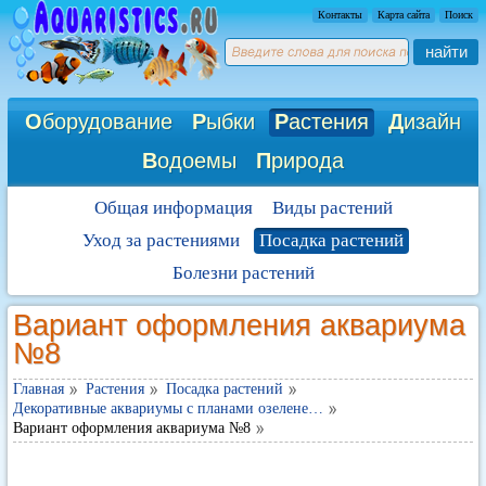
Контакты
Карта сайта
Поиск
найти
О
борудование
Р
ыбки
Р
астения
Д
изайн
В
одоемы
П
рирода
Общая информация
Виды растений
Уход за растениями
Посадка растений
Болезни растений
Вариант оформления аквариума
№8
Главная
Растения
Посадка растений
Декоративные аквариумы с планами озелене…
Вариант оформления аквариума №8