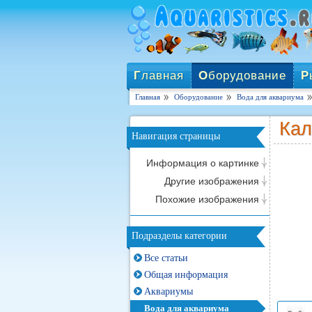
Г
лавная
О
борудование
Р
Главная
Оборудование
Вода для аквариума
Кал
Навигация страницы
Информация о картинке
Другие изображения
Похожие изображения
Подразделы категории
Все статьи
Общая информация
Аквариумы
Вода для аквариума