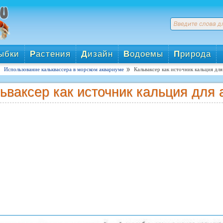
ыбки
Р
астения
Д
изайн
В
одоемы
П
рирода
Использование кальквассера в морском аквариуме
Кальваксер как источник кальция дл
ьваксер как источник кальция для