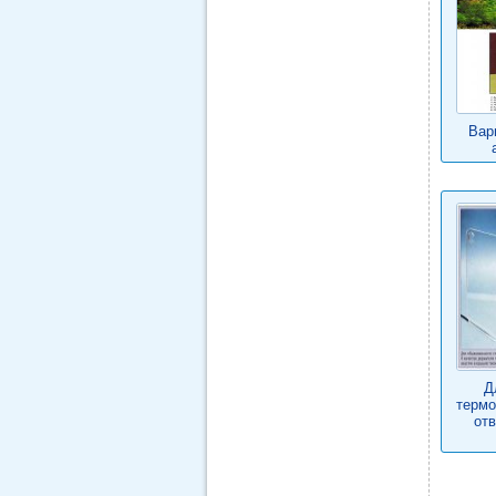
Вар
Д
термо
отв