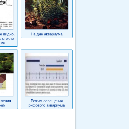
ке видно,
На дне аквариума
ь стекло
ума
мления
Режим освещения
 №6
рифового аквариума