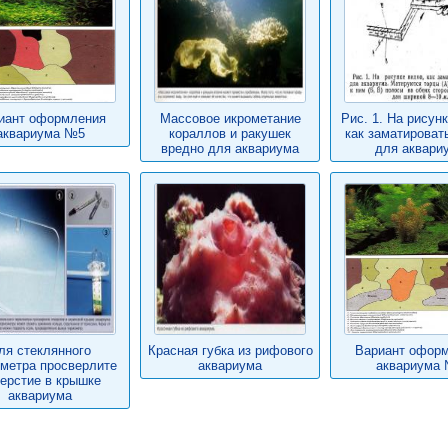
иант оформления
Массовое икрометание
Рис. 1. На рисун
аквариума №5
кораллов и ракушек
как заматироват
вредно для аквариума
для аквари
ля стеклянного
Красная губка из рифового
Вариант офор
метра просверлите
аквариума
аквариума
ерстие в крышке
аквариума