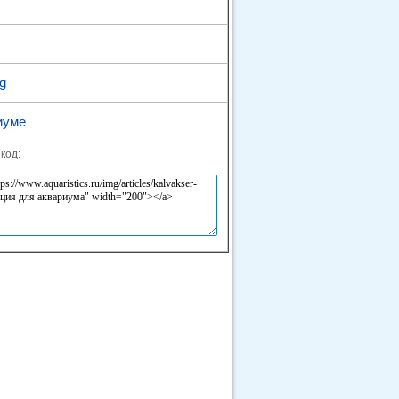
pg
иуме
код: