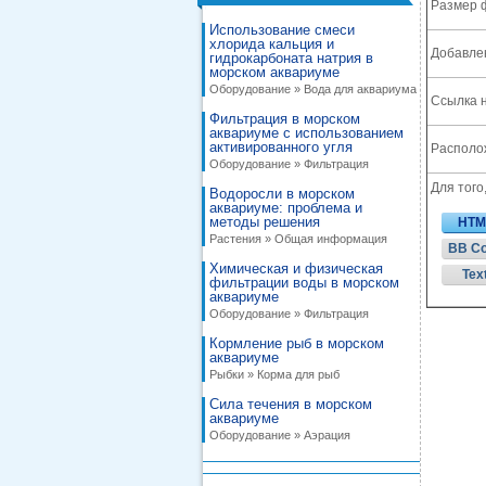
Размер 
Использование смеси
хлорида кальция и
Добавле
гидрокарбоната натрия в
морском аквариуме
Оборудование » Вода для аквариума
Ссылка н
Фильтрация в морском
аквариуме с использованием
активированного угля
Располож
Оборудование » Фильтрация
Для того
Водоросли в морском
аквариуме: проблема и
методы решения
HTM
Растения » Общая информация
BB C
Химическая и физическая
Tex
фильтрации воды в морском
аквариуме
Оборудование » Фильтрация
Кормление рыб в морском
аквариуме
Рыбки » Корма для рыб
Сила течения в морском
аквариуме
Оборудование » Аэрация