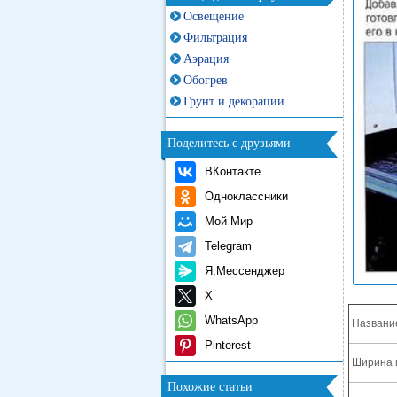
Освещение
Фильтрация
Аэрация
Обогрев
Грунт и декорации
Поделитесь с друзьями
ВКонтакте
Одноклассники
Мой Мир
Telegram
Я.Мессенджер
X
WhatsApp
Названи
Pinterest
Ширина 
Похожие статьи