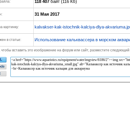
118 407
байт (116 Кб)
файла:
31 Мая 2017
н:
kalvakser-kak-istochnik-kalciya-dlya-akvariuma.j
а картинку:
Использование кальквассера в морском аквар
ен в статье:
, чтобы вставить это изображение на форум или сайт, разместите следующий 
L
ode
t