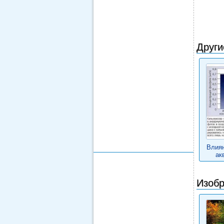
Други
Влиян
ак
Изобр