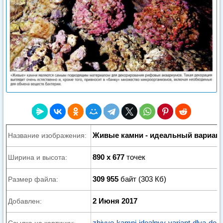
Живые камни - идеальный вариант
Название изображения:
890 x 677
точек
Ширина и высота:
309 955
байт (303 Кб)
Размер файла:
2 Июня 2017
Добавлен:
zhivye-kamni-idealnyy-variant-dlya-dek