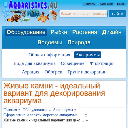
Контакты
Карта сайта
Поиск
найти
О
борудование
Р
ыбки
Р
астения
Д
изайн
В
одоемы
П
рирода
Общая информация
Аквариумы
Вода для аквариума
Освещение
Фильтрация
Аэрация
Обогрев
Грунт и декорации
Живые камни - идеальный
вариант для декорирования
аквариума
Главная
Оборудование
Аквариумы
Оформление и запуск морского аквариума. …
Живые камни - идеальный вариант для деко…