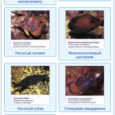
калоплезиопс
Носатый хелмон
Многоколючковый
центропиг
Носатый губан
Глянцевая мандаринка