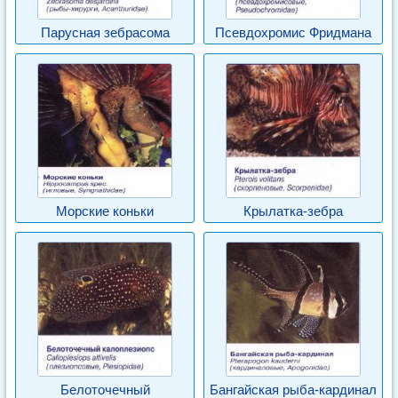
Парусная зебрасома
Псевдохромис Фридмана
Морские коньки
Крылатка-зебра
Белоточечный
Бангайская рыба-кардинал