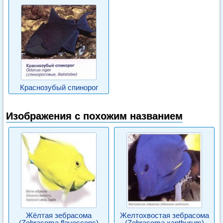
Краснозубый спинорог
Изображения с похожим названием
Жёлтая зебрасома
Желтохвостая зебрасома
(Zebrasoma flavescens)
(Zebrasoma xanthurum)