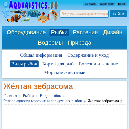
Контакты
Карта сайта
Поиск
найти
О
борудование
Р
ыбки
Р
астения
Д
изайн
В
одоемы
П
рирода
Общая информация
Содержание и уход
Виды рыбок
Корма для рыб
Болезни и лечение
Морские животные
Жёлтая зебрасома
Главная
Рыбки
Виды рыбок
Разновидности морских аквариумных рыбок
Жёлтая зебрасома