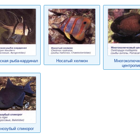
ская рыба-кардинал
Носатый хелмон
Многоколючк
центропи
нозубый спинорог