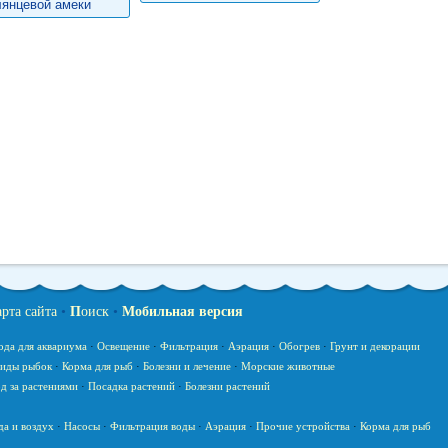
лянцевой амеки
арта сайта
•
П
оиск
•
Мобильная версия
ода для аквариума
·
Освещение
·
Фильтрация
·
Аэрация
·
Обогрев
·
Грунт и декорации
иды рыбок
·
Корма для рыб
·
Болезни и лечение
·
Морские животные
д за растениями
·
Посадка растений
·
Болезни растений
да и воздух
·
Насосы
·
Фильтрация воды
·
Аэрация
·
Прочие устройства
·
Корма для рыб