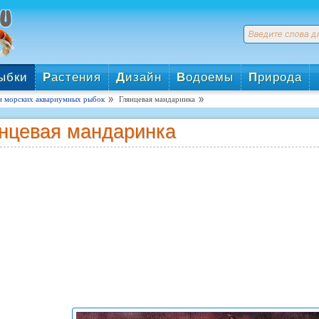
ыбки
Р
астения
Д
изайн
В
одоемы
П
рирода
и морских аквариумных рыбок
Глянцевая мандаринка
нцевая мандаринка