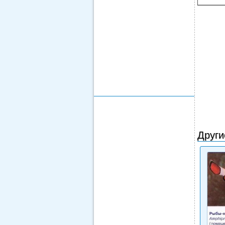
Други