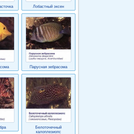
асточка
Лобастный эксен
асома
Парусная зебрасома
бра
Белоточечный
калоплезиопс