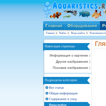
Г
лавная
О
борудование
Р
Главная
Рыбки
Виды рыбок
Разновидност
Гля
Навигация страницы
Информация о картинке
Другие изображения
Похожие изображения
Подразделы категории
Все статьи
Общая информация
Содержание и уход
Виды рыбок