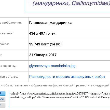
Глянцевая мандаринка
е изображения:
434 x 497
точек
и высота:
95 749
байт (94 Кб)
файла:
21 Января 2017
н:
glyancevaya-mandarinka.jpg
а картинку:
Разновидности морских аквариумных рыбок
ен в статье:
, чтобы вставить это изображение на форум или сайт, разместите следующий 
L
ode
t