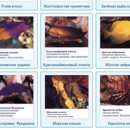
Рыба-клоун
Желтохвостая хризиптера
Зелёная рыба-л
олевская грамма
Краснокаймоновый элеотр
Жёлтая зебр
охромис Фридмана
Морские коньки
Крылатка-зе