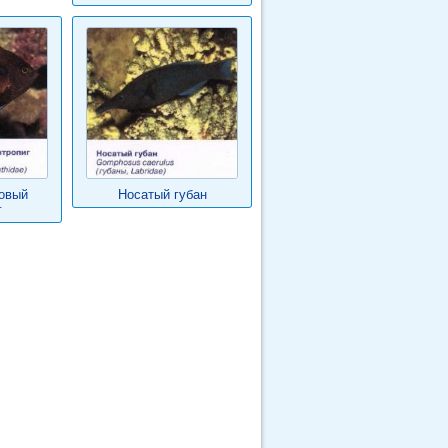
овый
Носатый губан
г