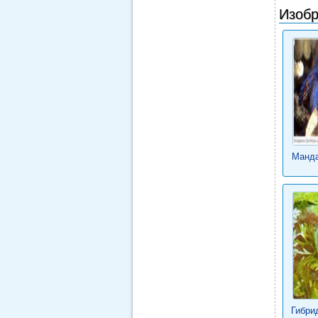
Изобр
Манда
Гибри