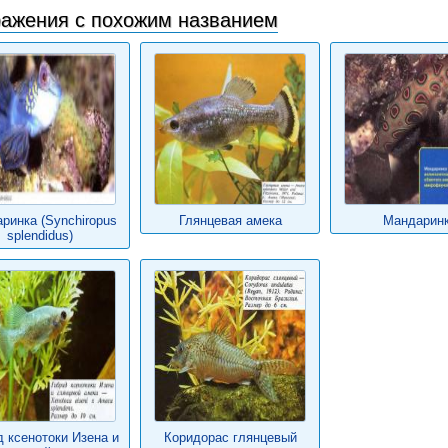
ажения с похожим названием
ринка (Synchiropus
Глянцевая амека
Мандарин
splendidus)
д ксенотоки Изена и
Коридорас глянцевый