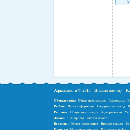
г
A
quaristics.ru © 2016
•
П
исьмо админу
•
К
Оборудование:
Общая информация
·
Аквариумы
·
В
Рыбки:
Общая информация
·
Содержание и уход
·
В
Растения:
Общая информация
·
Виды растений
·
Ухо
Дизайн:
Планировка
·
Растительность
Водоемы:
Общая информация
·
Виды водоемов
·
Во
Природа:
Морские водоросли
·
Коралловые рифы