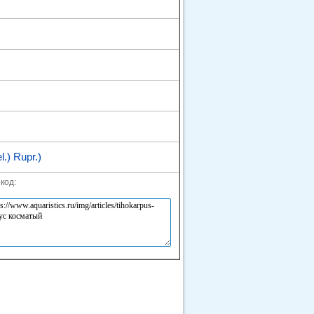
.) Rupr.)
код: