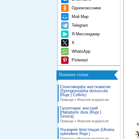
Одноклассники
Мой Мир
Telegram
Я.Мессенджер
X
WhatsApp
Pinterest
Похожие статьи
Спонгоморфа жестковатая
(Spongomorpha duriuscula
(Rupr.) Collins)
Природа » Морские водоросли
Галоптерис жесткий
(Halopteris dura (Rupr.)
Sinova)
Природа » Морские водоросли
Ульвария блестящая (Ulvaria
splendens Rupr.)
Природа » Морские водоросли