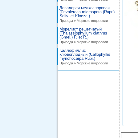
Девалерея мелкоспоровая
(Devaleraea microspora (Rupr.)
Seliv. et Kloczc.)
Природа » Морские водоросли
Морелист решетчатый
(Thalassiophyllum clathrus
(Gmel.) P. et R.)
Природа » Морские водоросли
Каллофиллис
клювоплодный (Callophyllis
rhynchocarpa Rupr.)
Природа » Морские водоросли