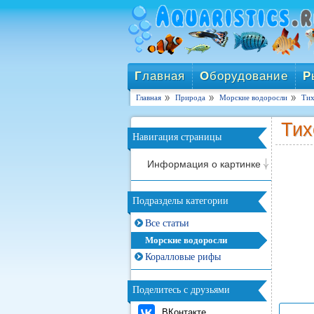
Г
лавная
О
борудование
Р
Главная
Природа
Морские водоросли
Тих
Тих
Навигация страницы
Информация о картинке
Подразделы категории
Все статьи
Морские водоросли
Коралловые рифы
Поделитесь с друзьями
ВКонтакте