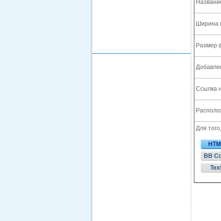
Названи
Ширина 
Размер 
Добавле
Ссылка н
Располож
Для того
HTM
BB C
Tex