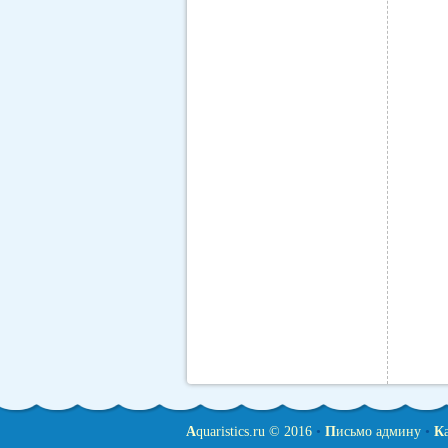
A
quaristics.ru © 2016
•
П
исьмо админу
•
К