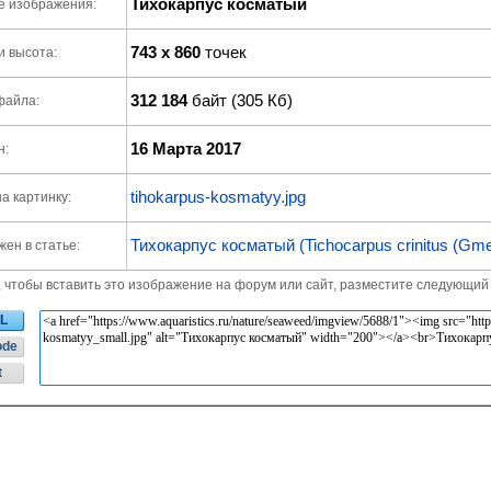
Тихокарпус косматый
е изображения:
743 x 860
точек
и высота:
312 184
байт (305 Кб)
файла:
16 Марта 2017
н:
tihokarpus-kosmatyy.jpg
а картинку:
Тихокарпус косматый (Tichocarpus crinitus (Gmel
ен в статье:
, чтобы вставить это изображение на форум или сайт, разместите следующий 
L
ode
t