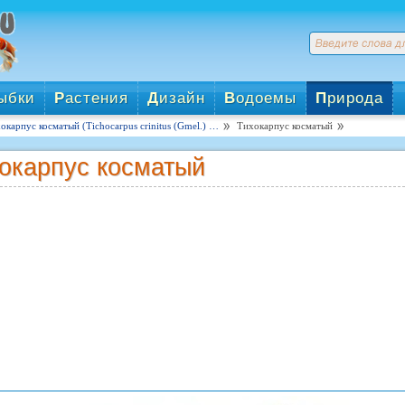
ыбки
Р
астения
Д
изайн
В
одоемы
П
рирода
окарпус косматый (Tichocarpus crinitus (Gmel.) …
Тихокарпус косматый
окарпус косматый