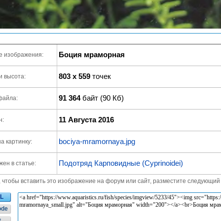
Боция мраморная
е изображения:
803 x 559
точек
и высота:
91 364
байт (90 Кб)
файла:
11 Августа 2016
н:
bociya-mramornaya.jpg
а картинку:
Подотряд Карповидные (Cyprinoidei)
ен в статье:
, чтобы вставить это изображение на форум или сайт, разместите следующий 
L
ode
t