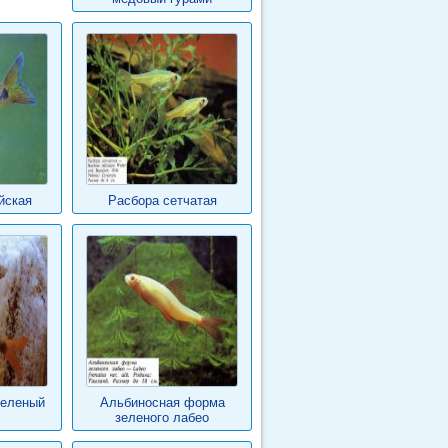
йская
Расбора сетчатая
зеленый
Альбиносная форма
зеленого лабео