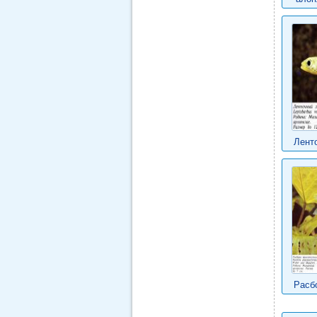
Лент
Расб