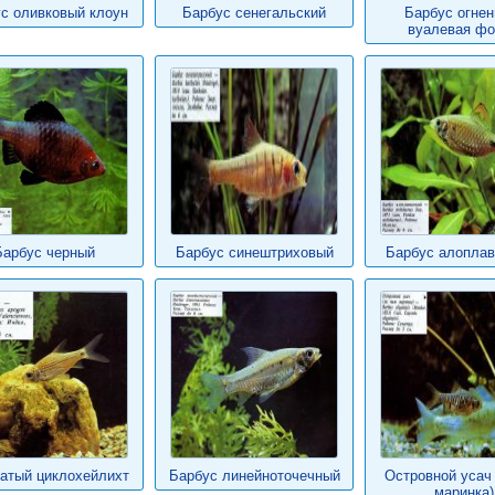
с оливковый клоун
Барбус сенегальский
Барбус огнен
вуалевая ф
Барбус черный
Барбус синештриховый
Барбус алопла
атый циклохейлихт
Барбус линейноточечный
Островной усач 
маринка)