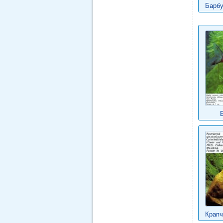
Барбу
Крапч