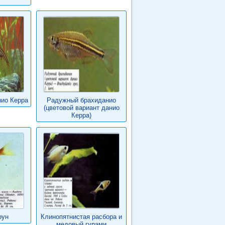
нио Керра
Радужный брахиданио
(цветовой вариант данио
Керра)
оун
Клинопятнистая расбора и
медовый гурами