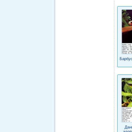
Барбус
Дан
алоп