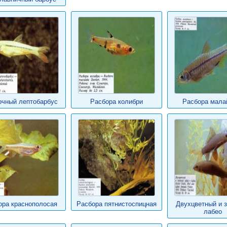
очный лептобарбус
Расбора колибри
Расбора мала
ора краснополосая
Расбора пятнистоспицная
Двухцветный и 
лабео