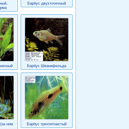
ный,
Барбус двухточечный
орма
вничный
Барбус Шванифельда
(за ним
Барбус трехпятнистый