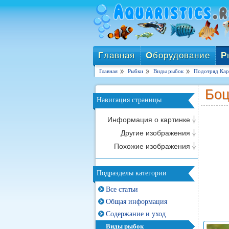
Г
лавная
О
борудование
Р
Главная
Рыбки
Виды рыбок
Подотряд Кар
Боц
Навигация страницы
Информация о картинке
Другие изображения
Похожие изображения
Подразделы категории
Все статьи
Общая информация
Содержание и уход
Виды рыбок