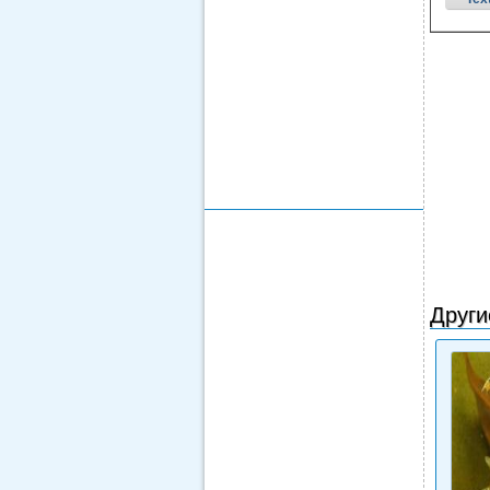
Други