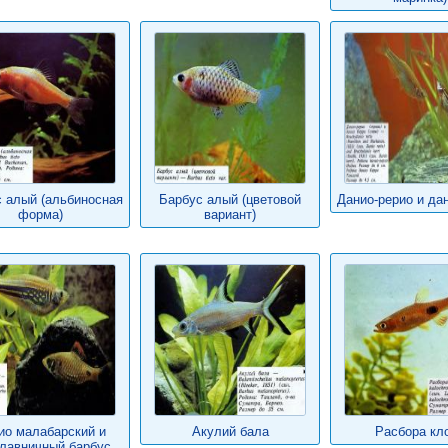
 алый (альбиносная
Барбус алый (цветовой
Данио-рерио и да
форма)
вариант)
ио малабарский и
Акулий бала
Расбора кл
лавничный барбус