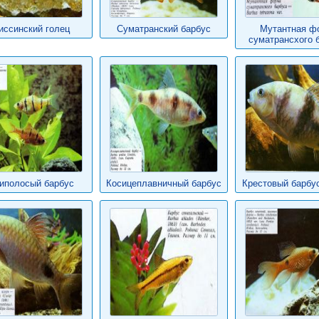
иссинский голец
Суматранский барбус
Мутантная ф
суматрансхого 
иполосый барбус
Косицеплавничный барбус
Крестовый барбус