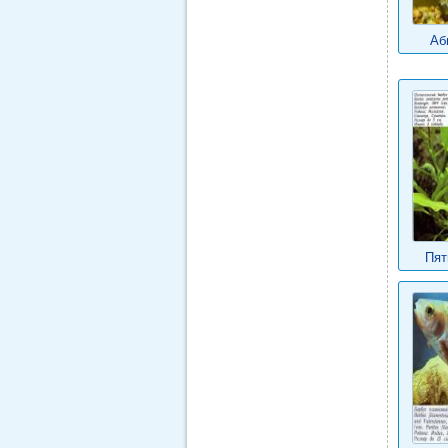
Аб
Пят