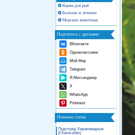
Корма для рыб
Болезни и лечение
Морские животные
Поделитесь с друзьями
ВКонтакте
Одноклассники
Мой Мир
Telegram
Я.Мессенджер
X
WhatsApp
Pinterest
Похожие статьи
Подотряд Хараковидные
(Characoidei)