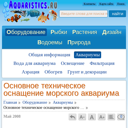
Контакты
Карта сайта
Поиск
найти
О
борудование
Р
ыбки
Р
астения
Д
изайн
В
одоемы
П
рирода
Общая информация
Аквариумы
Вода для аквариума
Освещение
Фильтрация
Аэрация
Обогрев
Грунт и декорации
Основное техническое
оснащение морского аквариума
Главная
Оборудование
Аквариумы
Основное техническое оснащение морского …
Май 2008
0