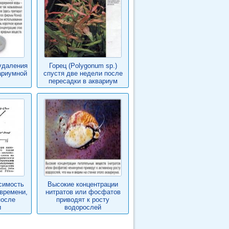
удаления
Горец (Polygonum sp.)
ариумной
спустя две недели после
пересадки в аквариум
исимость
Высокие концентрации
 времени,
нитратов или фосфатов
после
приводят к росту
и
водорослей