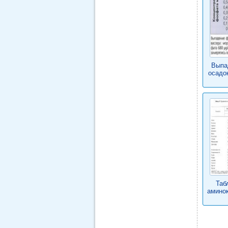
Выпа
осадо
Таб
аминок