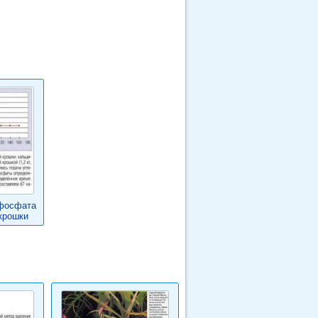
фосфата
крошки