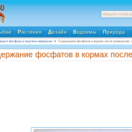
ыбки
Р
астения
Д
изайн
В
одоемы
П
рирода
ворот фосфора в морском аквариуме
Содержание фосфатов в кормах после разморозки
ержание фосфатов в кормах после