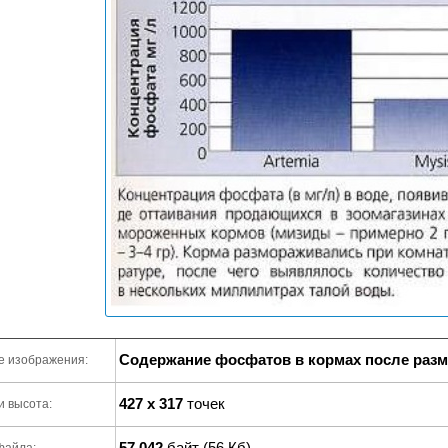
Содержание фосфатов в кормах после раз
е изображения:
427 x 317
точек
и высота:
57 042
байт (56 Кб)