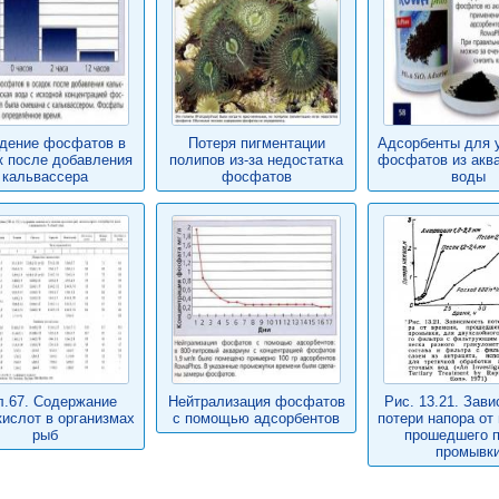
дение фосфатов в
Потеря пигментации
Адсорбенты для 
к после добавления
полипов из-за недостатка
фосфатов из акв
кальвассера
фосфатов
воды
л.67. Содержание
Нейтрализация фосфатов
Рис. 13.21. Зав
ислот в организмах
с помощью адсорбентов
потери напора от
рыб
прошедшего 
промывк