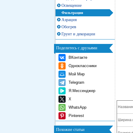
Освещение
Фильтрация
Аэрация
Обогрев
Грунт и декорации
Поделитесь с друзьями
ВКонтакте
Одноклассники
Мой Мир
Telegram
Я.Мессенджер
X
Названи
WhatsApp
Pinterest
Ширина 
Похожие статьи