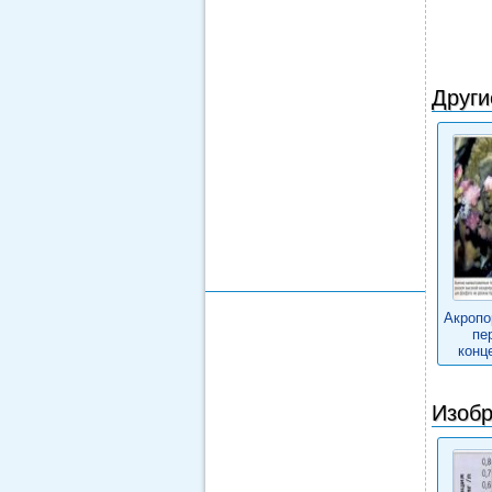
Други
Акропор
пе
конц
Изобр