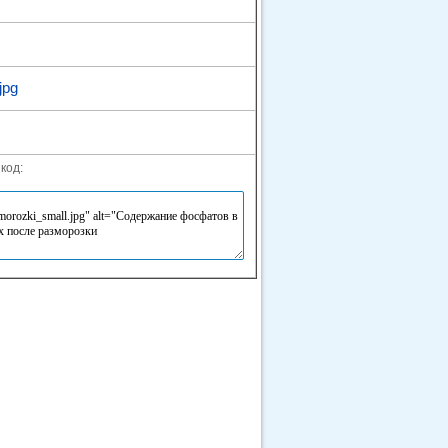
jpg
код: