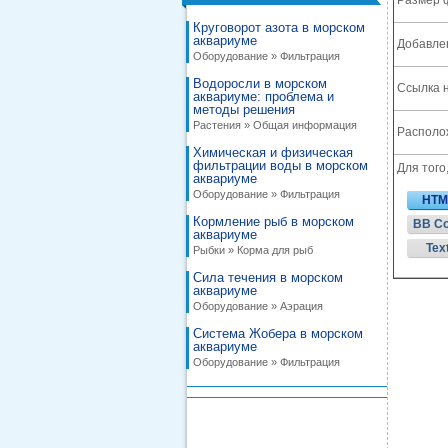
Размер 
Круговорот азота в морском
аквариуме
Добавле
Оборудование » Фильтрация
Водоросли в морском
Ссылка н
аквариуме: проблема и
методы решения
Растения » Общая информация
Располож
Химическая и физическая
фильтрации воды в морском
Для того
аквариуме
Оборудование » Фильтрация
HTM
Кормление рыб в морском
BB C
аквариуме
Tex
Рыбки » Корма для рыб
Сила течения в морском
аквариуме
Оборудование » Аэрация
Система Жобера в морском
аквариуме
Оборудование » Фильтрация