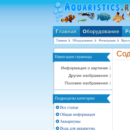
Г
лавная
О
борудование
Р
Главная
Оборудование
Фильтрация
Круго
Сод
Навигация страницы
Информация о картинке
Другие изображения
Похожие изображения
Подразделы категории
Все статьи
Общая информация
Аквариумы
Вода для аквариума