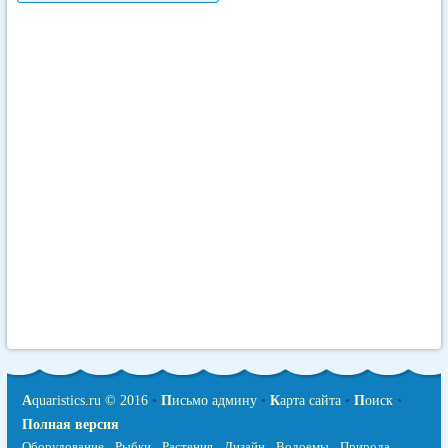
A
quaristics.ru © 2016
•
П
исьмо админу
•
К
арта сайта
•
П
оиск
•
Полная версия
Оборудование
Рыбки
Растения
Дизайн
Водоемы
Природа