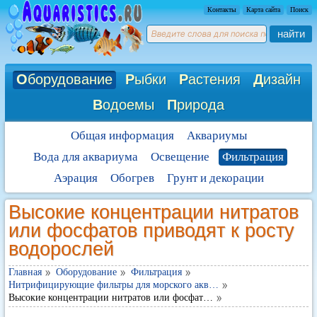
Контакты
Карта сайта
Поиск
найти
О
борудование
Р
ыбки
Р
астения
Д
изайн
В
одоемы
П
рирода
Общая информация
Аквариумы
Вода для аквариума
Освещение
Фильтрация
Аэрация
Обогрев
Грунт и декорации
Высокие концентрации нитратов
или фосфатов приводят к росту
водорослей
Главная
Оборудование
Фильтрация
Нитрифицирующие фильтры для морского акв…
Высокие концентрации нитратов или фосфат…