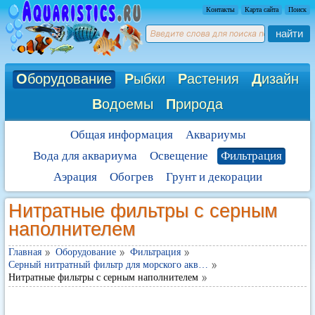
Контакты
Карта сайта
Поиск
найти
О
борудование
Р
ыбки
Р
астения
Д
изайн
В
одоемы
П
рирода
Общая информация
Аквариумы
Вода для аквариума
Освещение
Фильтрация
Аэрация
Обогрев
Грунт и декорации
Нитратные фильтры с серным
наполнителем
Главная
Оборудование
Фильтрация
Серный нитратный фильтр для морского акв…
Нитратные фильтры с серным наполнителем