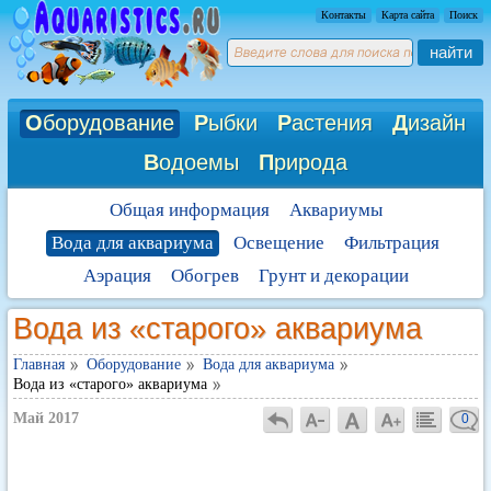
Контакты
Карта сайта
Поиск
найти
О
борудование
Р
ыбки
Р
астения
Д
изайн
В
одоемы
П
рирода
Общая информация
Аквариумы
Вода для аквариума
Освещение
Фильтрация
Аэрация
Обогрев
Грунт и декорации
Вода из «старого» аквариума
Главная
Оборудование
Вода для аквариума
Вода из «старого» аквариума
Май 2017
0