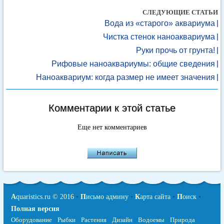
СЛЕДУЮЩИЕ СТАТЬИ
Вода из «старого» аквариума
Чистка стенок наноаквариума
Руки прочь от грунта!
Рифовые наноаквариумы: общие сведения
Наноаквариум: когда размер не имеет значения
Комментарии к этой статье
Еще нет комментариев
A
quaristics.ru © 2016
•
П
исьмо админу
•
К
арта сайта
•
П
оиск
•
Полная версия
Оборудование
Рыбки
Растения
Дизайн
Водоемы
Природа