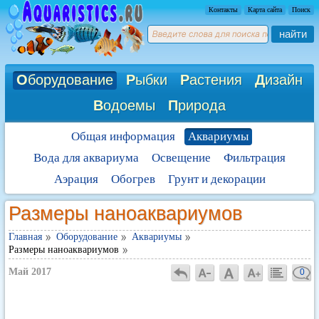
Контакты
Карта сайта
Поиск
найти
О
борудование
Р
ыбки
Р
астения
Д
изайн
В
одоемы
П
рирода
Общая информация
Аквариумы
Вода для аквариума
Освещение
Фильтрация
Аэрация
Обогрев
Грунт и декорации
Размеры наноаквариумов
Главная
Оборудование
Аквариумы
Размеры наноаквариумов
Май 2017
0