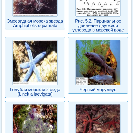
Змеевидная морска звезда
Рис. 5.2. Парциальное
Amphipholis squamata
давление двуокиси
углерода в морской воде
Голубая морская звезда
Черный морулиус
(Linckia laevigata)