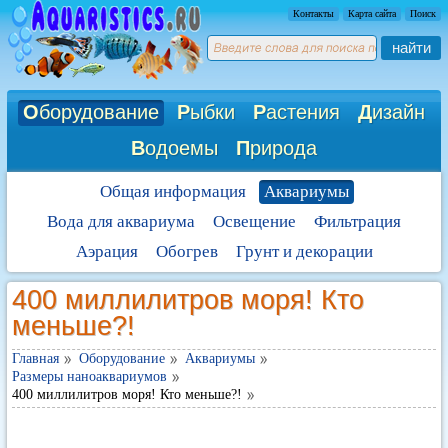
Контакты
Карта сайта
Поиск
найти
О
борудование
Р
ыбки
Р
астения
Д
изайн
В
одоемы
П
рирода
Общая информация
Аквариумы
Вода для аквариума
Освещение
Фильтрация
Аэрация
Обогрев
Грунт и декорации
400 миллилитров моря! Кто
меньше?!
Главная
Оборудование
Аквариумы
Размеры наноаквариумов
400 миллилитров моря! Кто меньше?!