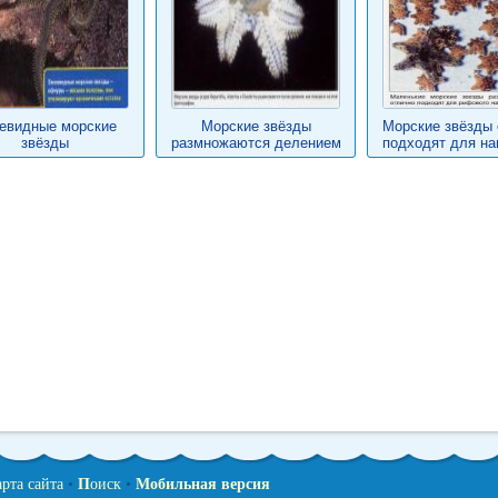
евидные морские
Морские звёзды
Морские звёзды 
звёзды
размножаются делением
подходят для на
арта сайта
•
П
оиск
•
Мобильная версия