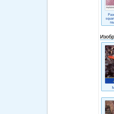
Раз
squa
па
Изобр
М