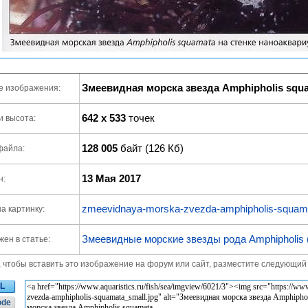
Змеевидная морска звезда Amphipholis squ
е изображения:
642 x 533
точек
и высота:
128 005
байт (126 Кб)
файла:
13 Мая 2017
н:
zmeevidnaya-morska-zvezda-amphipholis-squama
а картинку:
Змеевидные морские звезды рода Amphipholis 
ен в статье:
, чтобы вставить это изображение на форум или сайт, разместите следующий 
L
ode