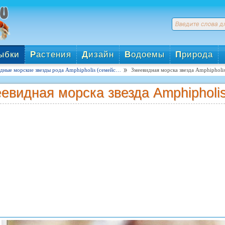
ыбки
Р
астения
Д
изайн
В
одоемы
П
рирода
дные морские звезды рода Amphipholis (семейс…
Змеевидная морска звезда Amphipholi
евидная морска звезда Amphipholi