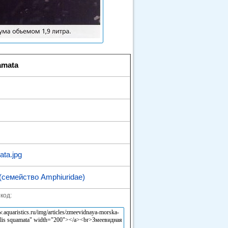
amata
ta.jpg
(семейство Amphiuridae)
код: