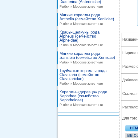
Diasterina (Asterinidae)
Рыбки » Морские животные
Мягкие кораллы рода
Anthelia (семейство Xeniidae)
Рыбки » Морские животные
Крабы-щелкуны рода
Alpheus (семейство
Названи
Alpheidae)
Рыбки » Морские животные
Ширина 
Мягкие кораллы рода
Sansibia (семейство Xeniidae)
Рыбки » Морские животные
Размер 
Трубчатые кораллы рода
Clavularia (семейство
Clavulariidae)
Добавле
Рыбки » Морские животные
Кораллы-«деревца» рода
Ссылка н
Nephthea (семейство
Nephtheidae)
Рыбки » Морские животные
Располож
Для того
HTM
BB C