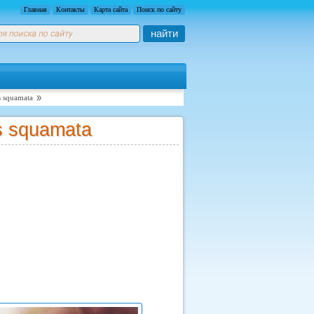
Главная
Контакты
Карта сайта
Поиск по сайту
найти
s squamata
s squamata