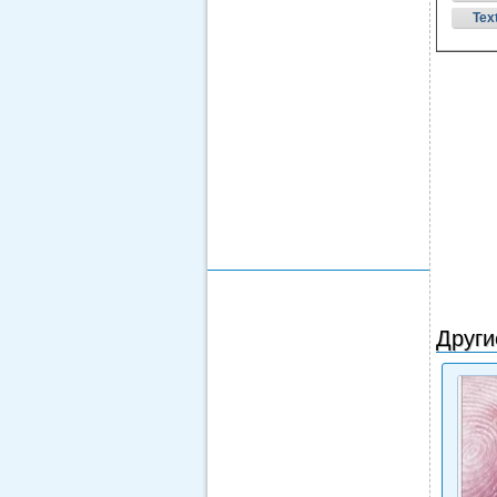
Tex
Други