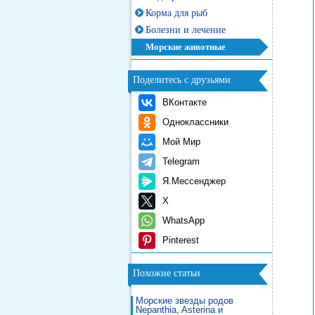
Корма для рыб
Болезни и лечение
Морские животные
Поделитесь с друзьями
ВКонтакте
Одноклассники
Мой Мир
Telegram
Я.Мессенджер
X
WhatsApp
Pinterest
Похожие статьи
Морские звезды родов
Nepanthia, Asterina и