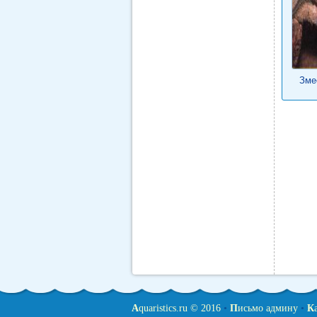
Зме
A
quaristics.ru © 2016
•
П
исьмо админу
•
К