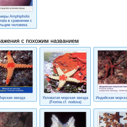
меры Amphipholis
mata в сравнении с
льцем человека
ажения с похожим названием
орская звезда
Узловатая морская звезда
Индийская морска
(Fromia cf. nodosa)