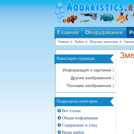
Г
лавная
О
борудование
Р
Главная
Рыбки
Морские животные
Змееви
Зме
Навигация страницы
Информация о картинке
Другие изображения
Похожие изображения
Подразделы категории
Все статьи
Общая информация
Содержание и уход
Виды рыбок