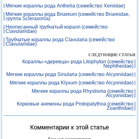
Мягкие кораллы рода Anthelia (семейство Xeniidae)
Мягкие кораллы рода Briareum (семейство Briareidae,
группа Scleraxonia)
Неописанный трубчатый коралл (семейство
Clavulariidae)
Трубчатые кораллы рода Clavularia (семейство
Clavulariidae)
СЛЕДУЮЩИЕ СТАТЬИ
Кораллы-«деревца» рода Litophyton (семейство
Nephtheidae)
Мягкие кораллы рода Sinularia (семейство Alcyoniidae)
Мягкие кораллы рода Klyxum (семейство Alcyoniidae)
Мягкие кораллы рода Rhystisma (семейство
Alcyoniidae)
Корковые анемоны рода Protopalythoa (семейство
Zoanthidae)
Комментарии к этой статье