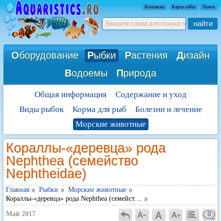
Контакты
Карта сайта
Поиск
найти
О
борудование
Р
ыбки
Р
астения
Д
изайн
В
одоемы
П
рирода
Общая информация
Содержание и уход
Виды рыбок
Корма для рыб
Болезни и лечение
Морские животные
Кораллы-«деревца» рода
Nephthea (семейство
Nephtheidae)
Главная
Рыбки
Морские животные
Кораллы-«деревца» рода Nephthea (семейст…
Май 2017
0