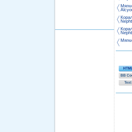
Мягки
Alcyo
Корал
Nepht
Корал
Nepht
Мягки
HTM
BB Co
Text