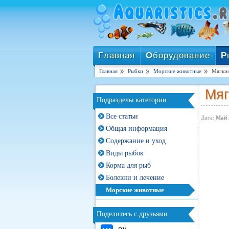
Г
лавная
О
борудование
Р
Главная
Рыбки
Морские животные
Мягкие
Мяг
Подразделы категории
Все статьи
Дата:
Май 
Общая информация
Содержание и уход
Виды рыбок
Корма для рыб
Болезни и лечение
Морские животные
Поделитесь с друзьями