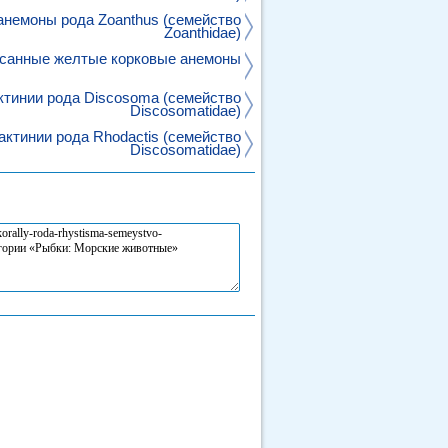
анемоны рода Zoanthus (семейство
Zoanthidae)
санные желтые корковые анемоны
ктинии рода Discosoma (семейство
Discosomatidae)
актинии рода Rhodactis (семейство
Discosomatidae)