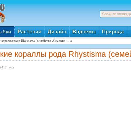
ыбки
Р
астения
Д
изайн
В
одоемы
П
рирода
 кораллы рода Rhystisma (семейство Alcyoniid…
кие кораллы рода Rhystisma (семей
2017
года