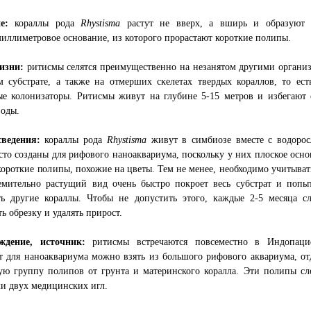
е:
кораллы рода
Rhystisma
растут не вверх, а вширь и образуют 
иллиметровое основание, из которого прорастают короткие полипы.
изни:
ритисмы селятся преимущественно на незанятом другими органи
 субстрате, а также на отмерших скелетах твердых кораллов, то ест
ые колонизаторы. Ритисмы живут на глубине 5-15 метров и избегают 
воды.
ведения:
кораллы рода
Rhystisma
живут в симбиозе вместе с водорос
то созданы для рифового наноаквариума, поскольку у них плоское осно
короткие полипы, похожие на цветы. Тем не менее, необходимо учитыват
емительно растущий вид очень быстро покроет весь субстрат и попыт
ть другие кораллы. Чтобы не допустить этого, каждые 2-5 месяца сл
ь обрезку и удалять прирост.
ждение, источник:
ритисмы встречаются повсеместно в Индопаци
 для наноаквариума можно взять из большого рифового аквариума, от
ую группу полипов от грунта и материнского коралла. Эти полипы сл
и двух медицинских игл.