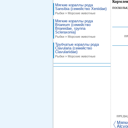
Кормле
Мягкие кораллы рода
поскольк
Sansibia (семейство Xeniidae)
Рыбки » Морские животные
Мягкие кораллы рода
Briareum (семейство
Briareidae, группа
Scleraxonia)
П
Рыбки » Морские животные
Трубчатые кораллы рода
Clavularia (семейство
Clavulariidae)
Рыбки » Морские животные
ПРЕДЫ
Мягки
Alcyo