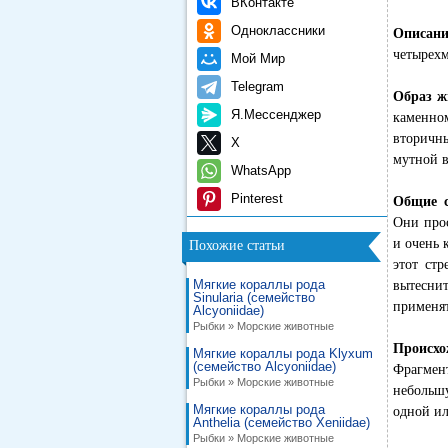
ВКонтакте
Одноклассники
Описани
четырехм
Мой Мир
Telegram
Образ ж
Я.Мессенджер
каменном
вторичн
X
мутной 
WhatsApp
Pinterest
Общие с
Они прос
и очень 
Похожие статьи
этот стр
Мягкие кораллы рода
вытесни
Sinularia (семейство
применят
Alcyoniidae)
Рыбки » Морские животные
Происхо
Мягкие кораллы рода Klyxum
(семейство Alcyoniidae)
Фрагмент
Рыбки » Морские животные
небольш
Мягкие кораллы рода
одной ил
Anthelia (семейство Xeniidae)
Рыбки » Морские животные