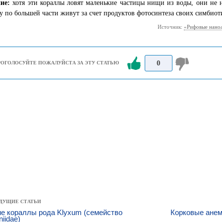
ние:
хотя эти кораллы ловят маленькие частицы нищи из воды, они не
у по большей части живут за счет продуктов фотосинтеза своих симбиот
Источник:
«Рифовые наноа
0
РОГОЛОСУЙТЕ ПОЖАЛУЙСТА ЗА ЭТУ СТАТЬЮ
ДУЩИЕ СТАТЬИ
е кораллы рода Klyxum (семейство
Корковые анем
niidae)