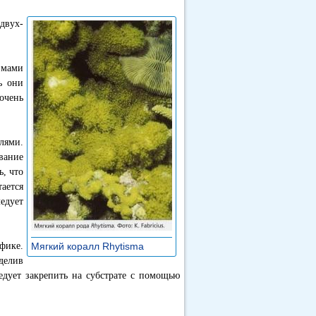
двух-
змами
ь они
очень
лями.
вание
ь, что
ается
едует
фике.
Мягкий коралл Rhytisma
»
делив
едует закрепить на субстрате с помощью