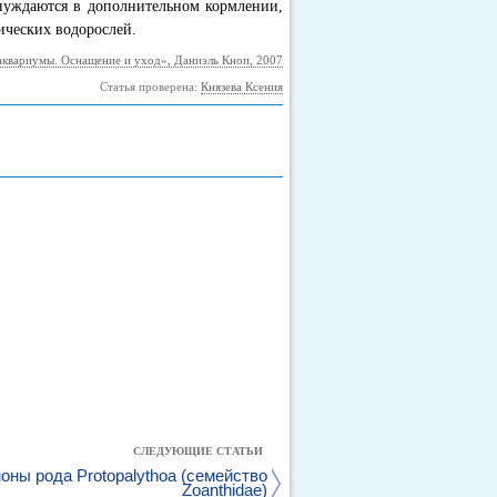
 нуждаются в дополнительном кормлении,
ических водорослей.
квариумы. Оснащение и уход», Даниэль Кноп, 2007
Статья проверена:
Князева Ксения
СЛЕДУЮЩИЕ СТАТЬИ
оны рода Protopalythoa (семейство
Zoanthidae)