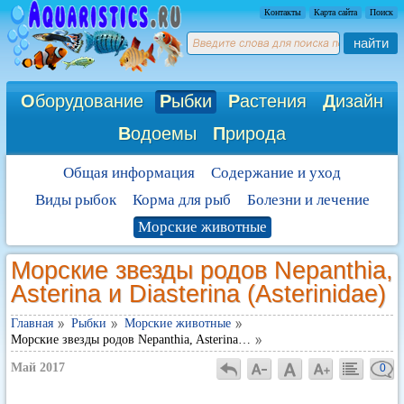
Контакты
Карта сайта
Поиск
найти
О
борудование
Р
ыбки
Р
астения
Д
изайн
В
одоемы
П
рирода
Общая информация
Содержание и уход
Виды рыбок
Корма для рыб
Болезни и лечение
Морские животные
Морские звезды родов Nepanthia,
Asterina и Diasterina (Asterinidae)
Главная
Рыбки
Морские животные
Морские звезды родов Nepanthia, Asterina…
Май 2017
0