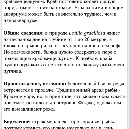
крабом-щелкуном. Краб постоянно копает общую
нору, а бычок стоит на страже. Уход за ними в общем
аквариуме может быть значительно труднее, чем в
наноаквариуме.
Общие сведения:
в природе
Lotilia graciliosa
живет
на песчаном дне на глубине от 1 до 20 метров, а
также на крыше рифа, в лагунах и на внешнем рифе.
По возможности, бычка нужно содержать в паре с
подходящим крабом-щелкуном. К подбору краба
нужно подходить ответственно, поскольку рыба очень
пуглива.
Происхождение, источник:
белоголовый бычок редко
встречается в продаже. Традиционный ареал рыбы -
Красное море, но, в принципе, сто можно обнаружить
повсеместно вплоть до островов Фиджи, однако там
его вылавливают реже.
Кормление:
страж монашек - прожорливая рыбка,
поэтому кормить его нужно несколько раз в день