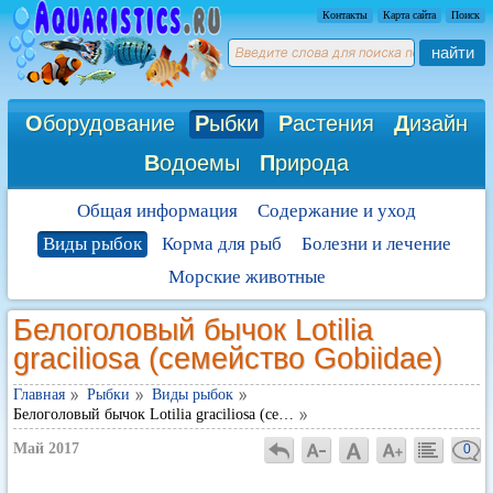
Контакты
Карта сайта
Поиск
найти
О
борудование
Р
ыбки
Р
астения
Д
изайн
В
одоемы
П
рирода
Общая информация
Содержание и уход
Виды рыбок
Корма для рыб
Болезни и лечение
Морские животные
Белоголовый бычок Lotilia
graciliosa (семейство Gobiidae)
Главная
Рыбки
Виды рыбок
Белоголовый бычок Lotilia graciliosa (се…
Май 2017
0