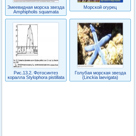
Змеевидная морска звезда
Морской огурец
Amphipholis squamata
Рис.13.2. Фотосинтез
Голубая морская звезда
коралла Stylophora pistillata
(Linckia laevigata)