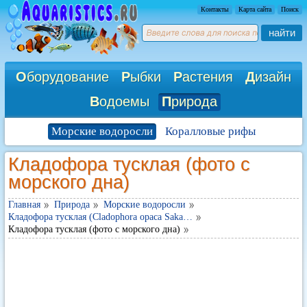
Контакты
Карта сайта
Поиск
найти
О
борудование
Р
ыбки
Р
астения
Д
изайн
В
одоемы
П
рирода
Морские водоросли
Коралловые рифы
Кладофора тусклая (фото с
морского дна)
Главная
Природа
Морские водоросли
Кладофора тусклая (Cladophora opaca Saka…
Кладофора тусклая (фото с морского дна)