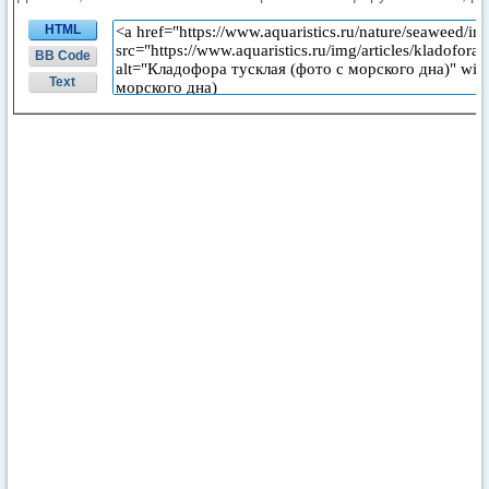
HTML
BB Code
Text