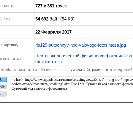
727 x 381
точек
и высота:
54 692
байт (54 Кб)
файла:
22 Февраля 2017
н:
ris129-sutochnyy-hod-valovogo-fotosinteza.jpg
а картинку:
Черты экологической физиологии фотосинтеза
ен в статье:
фотосинтеза
, чтобы вставить это изображение на форум или сайт, разместите следующий 
L
ode
t