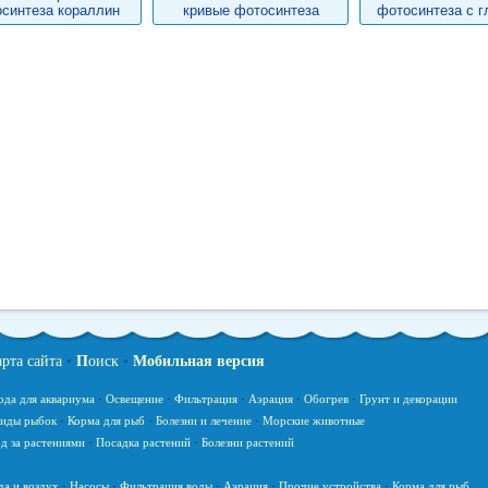
синтеза кораллин
кривые фотосинтеза
фотосинтеза с г
арта сайта
•
П
оиск
•
Мобильная версия
ода для аквариума
·
Освещение
·
Фильтрация
·
Аэрация
·
Обогрев
·
Грунт и декорации
иды рыбок
·
Корма для рыб
·
Болезни и лечение
·
Морские животные
д за растениями
·
Посадка растений
·
Болезни растений
да и воздух
·
Насосы
·
Фильтрация воды
·
Аэрация
·
Прочие устройства
·
Корма для рыб