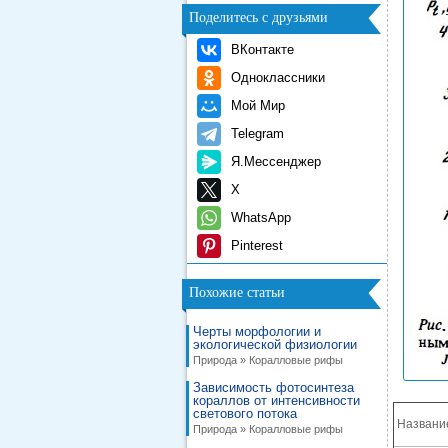
Поделитесь с друзьями
ВКонтакте
Одноклассники
Мой Мир
Telegram
Я.Мессенджер
X
WhatsApp
Pinterest
Похожие статьи
Черты морфологии и
экологической физиологии
Природа » Коралловые рифы
Зависимость фотосинтеза
кораллов от интенсивности
светового потока
Названи
Природа » Коралловые рифы