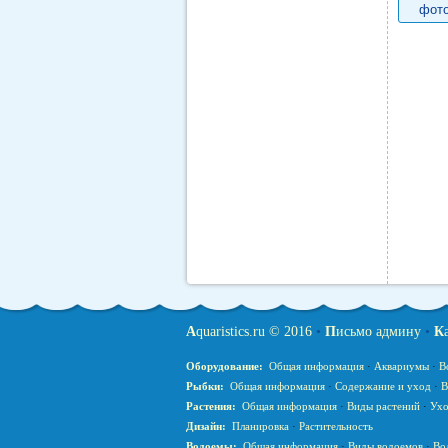
фото
A
quaristics.ru © 2016
•
П
исьмо админу
•
К
Оборудование:
Общая информация
·
Аквариумы
·
В
Рыбки:
Общая информация
·
Содержание и уход
·
В
Растения:
Общая информация
·
Виды растений
·
Ухо
Дизайн:
Планировка
·
Растительность
Водоемы:
Общая информация
·
Виды водоемов
·
Во