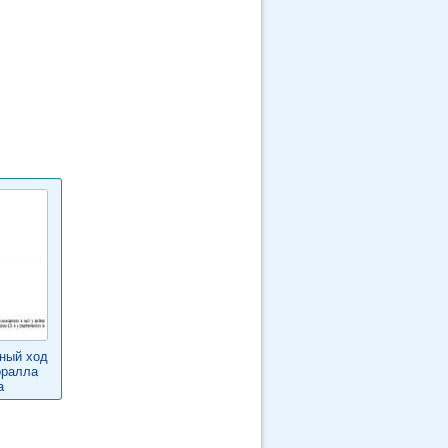
чный ход
оралла
a