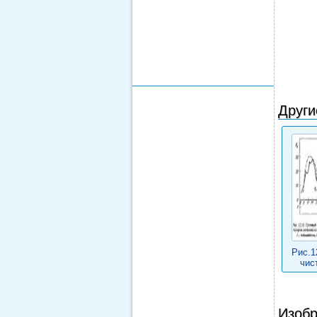
Други
Рис.1
чис
Изобр