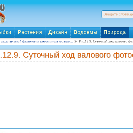
ыбки
Р
астения
Д
изайн
В
одоемы
П
рирода
 экологической физиологии фотосинтеза коралло…
Рис.12.9. Суточный ход валового фо
.12.9. Суточный ход валового фото