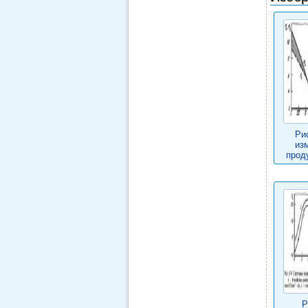
Ри
из
прод
Р