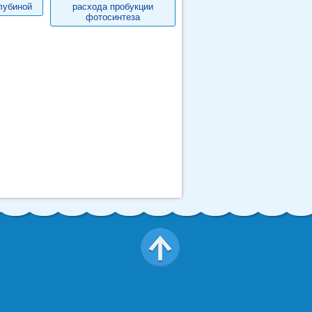
лубиной
расхода пробукции
фотосинтеза