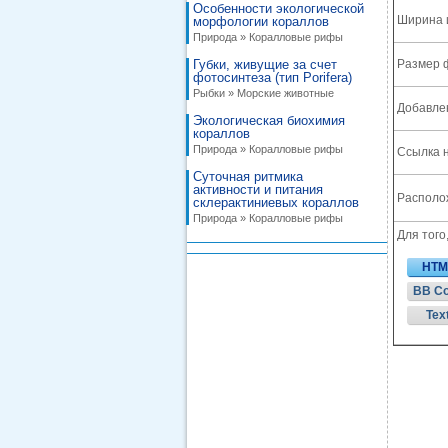
Особенности экологической
Ширина 
морфологии кораллов
Природа » Коралловые рифы
Губки, живущие за счет
Размер 
фотосинтеза (тип Porifera)
Рыбки » Морские животные
Добавле
Экологическая биохимия
кораллов
Природа » Коралловые рифы
Ссылка н
Суточная ритмика
активности и питания
Располож
склерактиниевых кораллов
Природа » Коралловые рифы
Для того
HTM
BB C
Tex