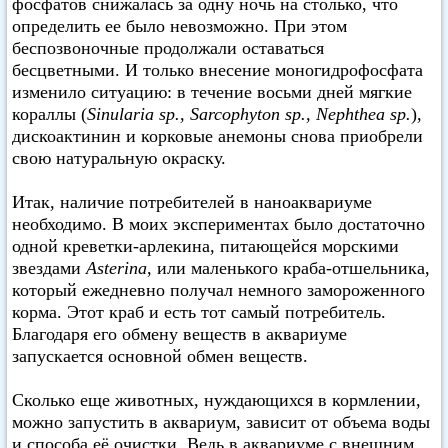
фосфатов снижалась за одну ночь на столько, что
определить ее было невозможно. При этом
беспозвоночные продолжали оставаться
бесцветными. И только внесение моногидрофосфата
изменило ситуацию: в течение восьми дней мягкие
кораллы (
Sinularia sp., Sarcophyton sp., Nephthea sp.
),
дискоактинин и корковые анемоны снова приобрели
свою натуральную окраску.
Итак, наличие потребителей в наноаквариуме
необходимо. В моих экспериментах было достаточно
одной креветки-арлекина, питающейся морскими
звездами
Asterina
, или маленького краба-отшельника,
который ежедневно получал немного замороженного
корма. Этот краб и есть тот самый потребитель.
Благодаря его обмену веществ в аквариуме
запускается основной обмен веществ.
Сколько еще животных, нуждающихся в кормлении,
можно запустить в аквариум, зависит от объема воды
и способа её очистки. Ведь в аквариуме с внешним