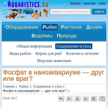
Контакты
Карта сайта
Поиск
найти
О
борудование
Р
ыбки
Р
астения
Д
изайн
В
одоемы
П
рирода
Общая информация
Содержание и уход
Виды рыбок
Корма для рыб
Болезни и лечение
Морские животные
Фосфат в наноаквариуме — друг
или враг?
Главная
Рыбки
Содержание и уход
Фосфат в наноаквариуме — друг или враг?
Май 2017
0