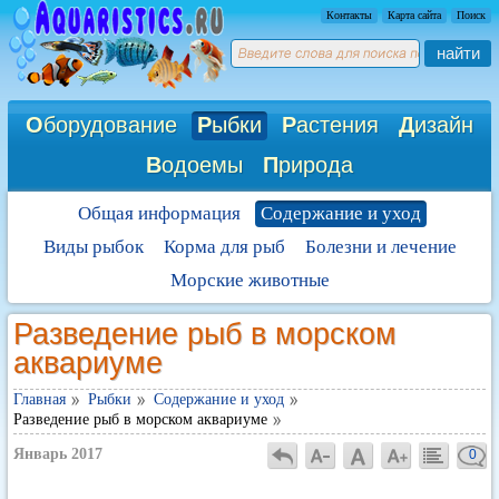
Контакты
Карта сайта
Поиск
найти
О
борудование
Р
ыбки
Р
астения
Д
изайн
В
одоемы
П
рирода
Общая информация
Содержание и уход
Виды рыбок
Корма для рыб
Болезни и лечение
Морские животные
Разведение рыб в морском
аквариуме
Главная
Рыбки
Содержание и уход
Разведение рыб в морском аквариуме
Январь 2017
0