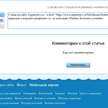
ССЫЛКА НА СТАТЬЮ В РАЗЛИЧНЫХ ФОРМАТАХ
L
de
Комментарии к этой статье
Еще нет комментариев
арта сайта
•
П
оиск
•
Мобильная версия
ода для аквариума
·
Освещение
·
Фильтрация
·
Аэрация
·
Обогрев
·
Грунт и декорации
иды рыбок
·
Корма для рыб
·
Болезни и лечение
·
Морские животные
д за растениями
·
Посадка растений
·
Болезни растений