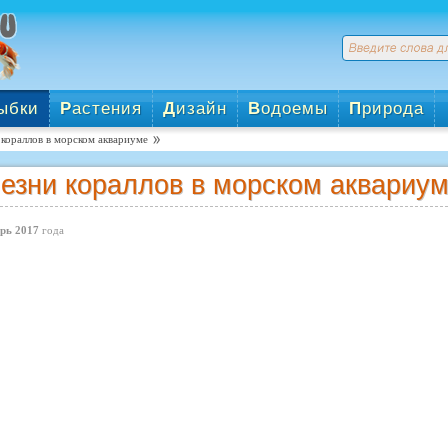
ыбки
Р
астения
Д
изайн
В
одоемы
П
рирода
 кораллов в морском аквариуме
езни кораллов в морском аквариу
рь 2017
года