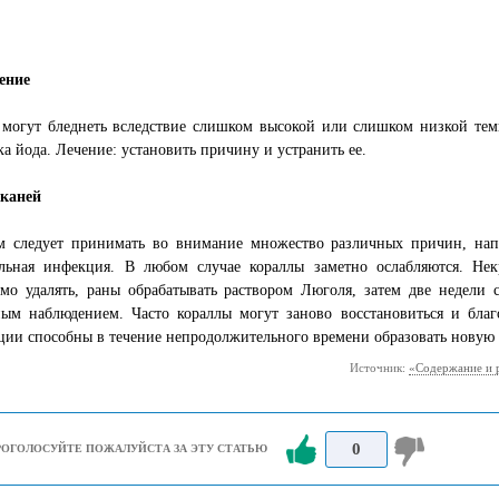
ение
 могут бледнеть вследствие слишком высокой или слишком низкой тем
ка йода. Лечение: установить причину и устранить ее.
тканей
м следует принимать во внимание множество различных причин, нап
альная инфекция. В любом случае кораллы заметно ослабляются. Не
имо удалять, раны обрабатывать раствором Люголя, затем две недели
ным наблюдением. Часто кораллы могут заново восстановиться и бла
ции способны в течение непродолжительного времени образовать новую
Источник:
«Содержание и р
0
РОГОЛОСУЙТЕ ПОЖАЛУЙСТА ЗА ЭТУ СТАТЬЮ