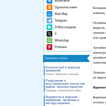
ВКонтакте
Одноклассники
Большин
наконец,
Мой Мир
Telegram
Основны
Я.Мессенджер
веществ,
лечения 
X
или пров
WhatsApp
Pinterest
Антибиот
неконт
антибиот
Похожие статьи
симптома
Болезни рыб в морском
аквариуме
Лечение
Рыбки » Болезни и лечение
на корот
Разрушение и
восстановление экосистем
рифов: болезни кораллов
Коричне
Природа » Коралловые рифы
Водоросли в морском
Коричнев
аквариуме: проблема и
остатки 
методы решения