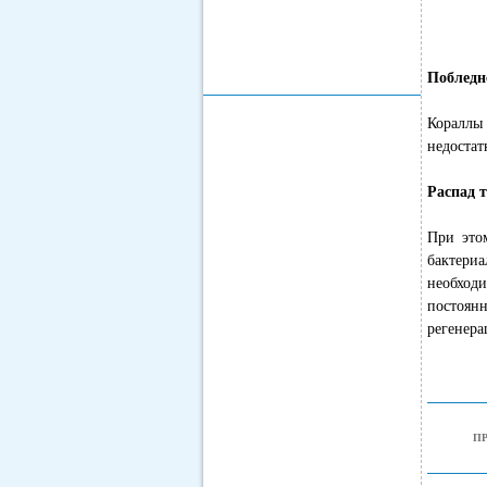
Побледн
Кораллы
недостат
Распад 
При это
бактери
необход
постоян
регенера
П