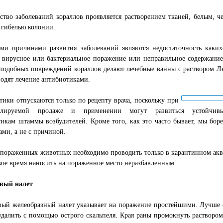
ство заболеваний кораллов проявляется растворением тканей, белым,
 гибелью колонии.
ми причинами развития заболеваний являются недостаточность каких
 вирусное или бактериальное поражение или неправильное содержание
подобных повреждений кораллов делают лечебные ванны с раствором Л
одят лечение антибиотиками.
ики отпускаются только по рецепту врача, поскольку при
ролируемой продаже и применении могут развиться устойчи
икам штаммы возбудителей. Кроме того, как это часто бывает, мы боре
ми, а не с причиной.
 пораженных животных необходимо проводить только в карантинном ак
кое время наносить на пораженное место неразбавленным.
вый налет
ый желеобразный налет указывает на поражение простейшими. Лучше сн
удалить с помощью острого скальпеля. Края раны промокнуть растворо