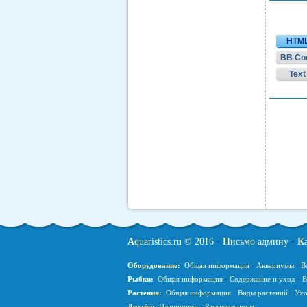
HTM
BB Co
Text
A
quaristics.ru © 2016
•
П
исьмо админу
•
К
Оборудование:
Общая информация
·
Аквариумы
·
В
Рыбки:
Общая информация
·
Содержание и уход
·
В
Растения:
Общая информация
·
Виды растений
·
Ухо
Дизайн:
Планировка
·
Растительность