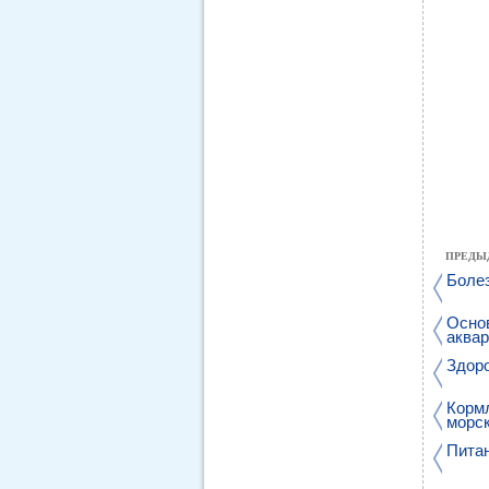
ПРЕДЫ
Боле
Осно
аква
Здоро
Корм
морск
Пита