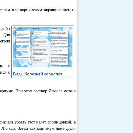
 черным или коричневым окрашиванием и,
-либо
. Для
юголя
вые к
мся с
Виды болезней кораллов
»
вариуме. При этом раствор Люголя можно
ачала убрать этот налет спринцовкой, а
м Люголя. Затем как минимум две недели