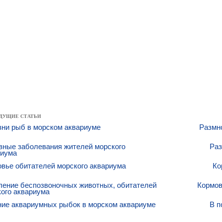
ДУЩИЕ СТАТЬИ
зни рыб в морском аквариуме
Размн
вные заболевания жителей морского
Раз
риума
вье обитателей морского аквариума
Ко
ление беспозвоночных животных, обитателей
Кормов
ого аквариума
ние аквариумных рыбок в морском аквариуме
В п