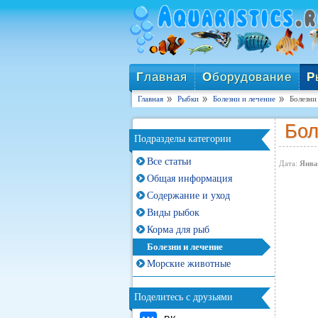
Г
лавная
О
борудование
Р
Главная
Рыбки
Болезни и лечение
Болезни
Бол
Подразделы категории
Все статьи
Дата:
Янва
Общая информация
Содержание и уход
Виды рыбок
Корма для рыб
Болезни и лечение
Морские животные
Поделитесь с друзьями