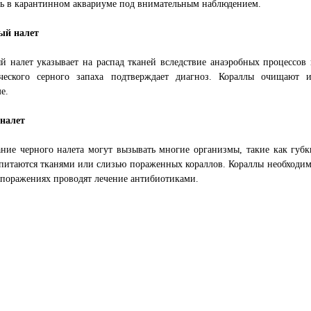
ь в карантинном аквариуме под внимательным наблюдением.
ый налет
й налет указывает на распад тканей вследствие анаэробных процессов
ческого серного запаха подтверждает диагноз. Кораллы очищают 
е.
налет
ние черного налета могут вызывать многие организмы, такие как губк
питаются тканями или слизью пораженных кораллов. Кораллы необходим
поражениях проводят лечение антибиотиками.