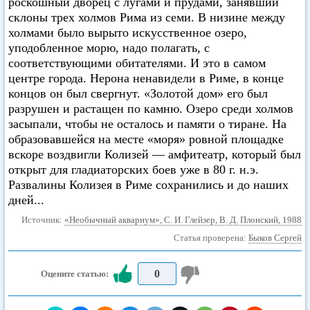
роскошный дворец с лугами и прудами, занявший
склоны трех холмов Рима из семи. В низине между
холмами было вырыто искусственное озеро,
уподобленное морю, надо полагать, с
соответствующими обитателями. И это в самом
центре города. Нерона ненавидели в Риме, в конце
концов он был свергнут. «Золотой дом» его был
разрушен и растащен по камню. Озеро среди холмов
засыпали, чтобы не осталось и памяти о тиране. На
образовавшейся на месте «моря» ровной площадке
вскоре воздвигли Колизей — амфитеатр, который был
открыт для гладиаторских боев уже в 80 г. н.э.
Развалины Колизея в Риме сохранились и до наших
дней...
Источник:
«Необычный аквариум», С. И. Глейзер, В. Д. Плонский, 1988
Статья проверена:
Быков Сергей
0
Оцените статью: