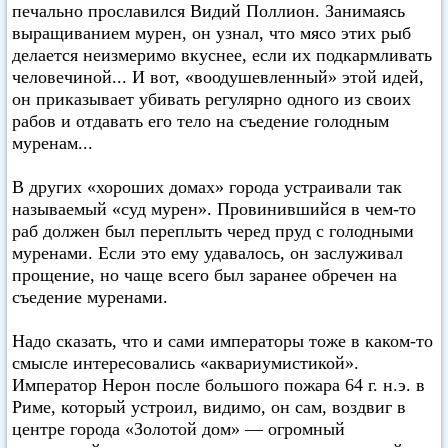
печально прославился Видий Поллион. Занимаясь
выращиванием мурен, он узнал, что мясо этих рыб
делается неизмеримо вкуснее, если их подкармливать
человечиной... И вот, «воодушевленный» этой идей,
он приказывает убивать регулярно одного из своих
рабов и отдавать его тело на съедение голодным
муренам...
В других «хороших домах» города устраивали так
называемый «суд мурен». Провинившийся в чем-то
раб должен был переплыть черед пруд с голодными
муренами. Если это ему удавалось, он заслуживал
прощение, но чаще всего был заранее обречен на
съедение муренами.
Надо сказать, что и сами императоры тоже в каком-то
смысле интересовались «аквариумистикой».
Император Нерон после большого пожара 64 г. н.э. в
Риме, который устроил, видимо, он сам, воздвиг в
центре города «Золотой дом» — огромный