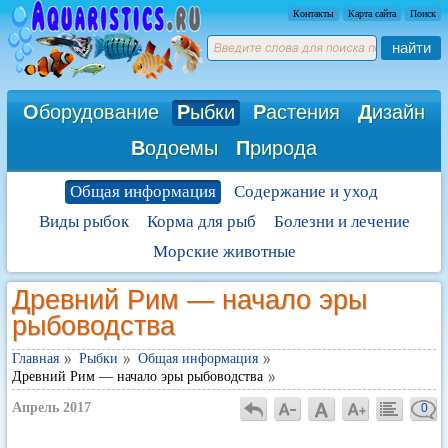
Контакты
Карта сайта
Поиск
найти
О
борудование
Р
ыбки
Р
астения
Д
изайн
В
одоемы
П
рирода
Общая информация
Содержание и уход
Виды рыбок
Корма для рыб
Болезни и лечение
Морские животные
Древний Рим — начало эры
рыбоводства
Главная
Рыбки
Общая информация
Древний Рим — начало эры рыбоводства
Апрель 2017
0