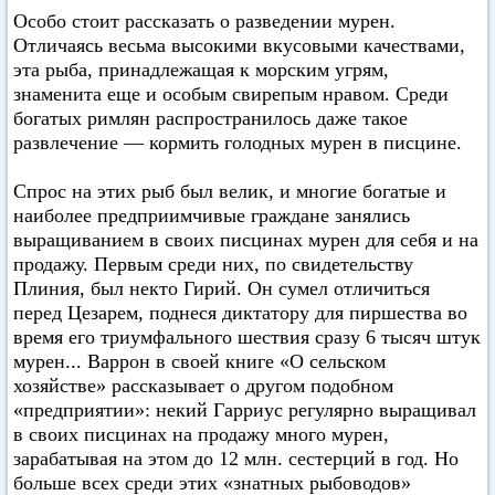
Особо стоит рассказать о разведении мурен.
Отличаясь весьма высокими вкусовыми качествами,
эта рыба, принадлежащая к морским угрям,
знаменита еще и особым свирепым нравом. Среди
богатых римлян распространилось даже такое
развлечение — кормить голодных мурен в писцине.
Спрос на этих рыб был велик, и многие богатые и
наиболее предприимчивые граждане занялись
выращиванием в своих писцинах мурен для себя и на
продажу. Первым среди них, по свидетельству
Плиния, был некто Гирий. Он сумел отличиться
перед Цезарем, поднеся диктатору для пиршества во
время его триумфального шествия сразу 6 тысяч штук
мурен... Варрон в своей книге «О сельском
хозяйстве» рассказывает о другом подобном
«предприятии»: некий Гарриус регулярно выращивал
в своих писцинах на продажу много мурен,
зарабатывая на этом до 12 млн. сестерций в год. Но
больше всех среди этих «знатных рыбоводов»