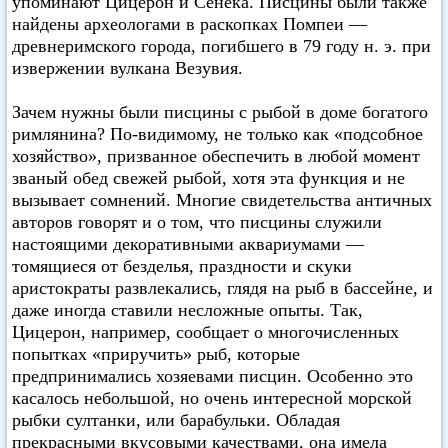
упоминают Цицерон и Сенека. Писцины были также
найдены археологами в раскопках Помпеи —
древнеримского города, погибшего в 79 году н. э. при
извержении вулкана Везувия.
Зачем нужны были писцины с рыбой в доме богатого
римлянина? По-видимому, не только как «подсобное
хозяйство», призванное обеспечить в любой момент
званый обед свежей рыбой, хотя эта функция и не
вызывает сомнений. Многие свидетельства античных
авторов говорят и о том, что писцины служили
настоящими декоративными аквариумами —
томящиеся от безделья, праздности и скуки
аристократы развлекались, глядя на рыб в бассейне, и
даже иногда ставили несложные опыты. Так,
Цицерон, например, сообщает о многочисленных
попытках «приручить» рыб, которые
предпринимались хозяевами писцин. Особенно это
касалось небольшой, но очень интересной морской
рыбки султанки, или барабульки. Обладая
прекрасными вкусовыми качествами, она имела