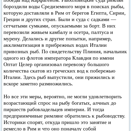
победы над Карфагеном. Рыболовецкие суда римлян
бороздили воды Средиземного моря в поисках рыбы,
которую доставляли в Рим от берегов Египта, Сирии,
Греции и других стран. Были и суда с садками —
сетчатыми сумками, опускаемыми за борт. В них
перевозили живьем камбалу и осетра, палтуса и
мурену. Делались и другие попытки, например,
акклиматизация в прибрежных водах Италии
привозных рыб. По свидетельству Плиния, начальник
одного из флотов императора Клавдия по имени
Оптат Целер организовал перевозку большого
количества скатов из греческих вод к побережью
Италии. Здесь рыб выпустили, они прижились и
вскоре заметно размножились.
Но все эти меры, вероятно, не могли удовлетворить
возрастающий спрос на рыбу богатых, алчных до
пиршеств рабовладельцев империи. И тогда
предприимчивые римляне обратились к рыбоводству.
Историки спорят, откуда пришло это занятие и
ремесло в Рим и что оно поначалу собой