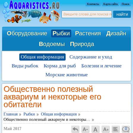
Контакты
Карта сайта
Поиск
найти
О
борудование
Р
ыбки
Р
астения
Д
изайн
В
одоемы
П
рирода
Общая информация
Содержание и уход
Виды рыбок
Корма для рыб
Болезни и лечение
Морские животные
Общественно полезный
аквариум и некоторые его
обитатели
Главная
Рыбки
Общая информация
Общественно полезный аквариум и некоторы…
Май 2017
0