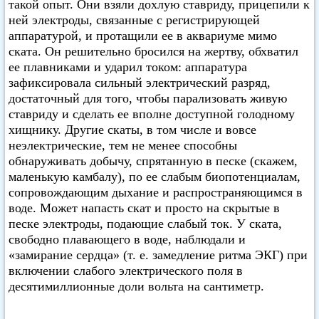
такой опыт. Они взяли дохлую ставриду, прицепили к
ней электроды, связанные с регистрирующей
аппаратурой, и протащили ее в аквариуме мимо
ската. Он решительно бросился на жертву, обхватил
ее плавниками и ударил током: аппаратура
зафиксировала сильный электрический разряд,
достаточный для того, чтобы парализовать живую
ставриду и сделать ее вполне доступной голодному
хищнику. Другие скаты, в том числе и вовсе
неэлектрические, тем не менее способны
обнаруживать добычу, спрятанную в песке (скажем,
маленькую камбалу), по ее слабым биопотенциалам,
сопровождающим дыхание и распространяющимся в
воде. Может напасть скат и просто на скрытые в
песке электроды, подающие слабый ток. У ската,
свободно плавающего в воде, наблюдали и
«замирание сердца» (т. е. замедление ритма ЭКГ) при
включении слабого электрического поля в
десятимиллионные доли вольта на сантиметр.