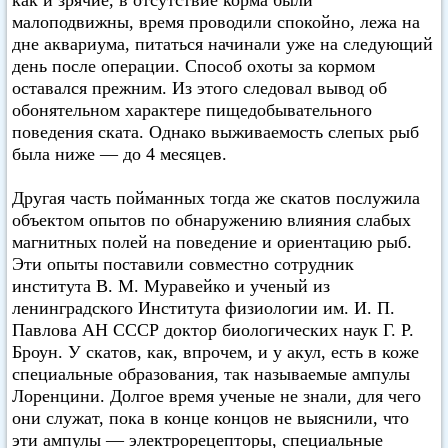
как и зрячие, в отсутствие корма были
малоподвижны, время проводили спокойно, лежа на
дне аквариума, питаться начинали уже на следующий
день после операции. Способ охоты за кормом
оставался прежним. Из этого следовал вывод об
обонятельном характере пищедобывательного
поведения ската. Однако выживаемость слепых рыб
была ниже — до 4 месяцев.
Другая часть пойманных тогда же скатов послужила
объектом опытов по обнаружению влияния слабых
магнитных полей на поведение и ориентацию рыб.
Эти опыты поставили совместно сотрудник
института В. М. Муравейко и ученый из
ленинградского Института физиологии им. И. П.
Павлова АН СССР доктор биологических наук Г. Р.
Броун. У скатов, как, впрочем, и у акул, есть в коже
специальные образования, так называемые ампулы
Лоренцини. Долгое время ученые не знали, для чего
они служат, пока в конце концов не выяснили, что
эти ампулы — электрорецепторы, специальные