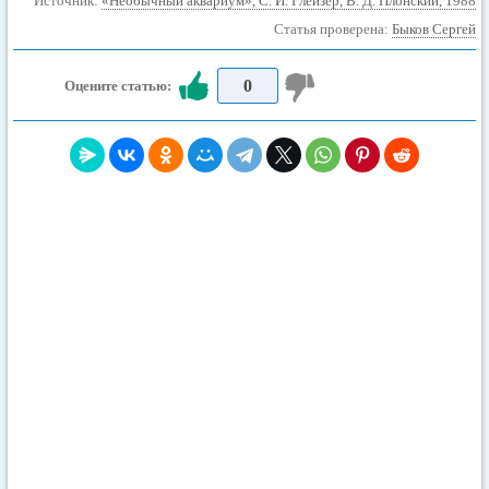
Источник:
«Необычный аквариум», С. И. Глейзер, В. Д. Плонский, 1988
Статья проверена:
Быков Сергей
0
Оцените статью: