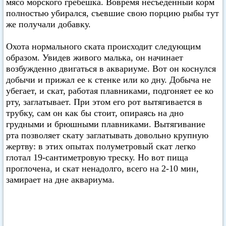
мясо морского гребешка. Вовремя несъеденный корм
полностью убирался, съевшие свою порцию рыбы тут
же получали добавку.
Охота нормального ската происходит следующим
образом. Увидев живого малька, он начинает
возбужденно двигаться в аквариуме. Вот он коснулся
добычи и прижал ее к стенке или ко дну. Добыча не
убегает, и скат, работая плавниками, подгоняет ее ко
рту, заглатывает. При этом его рот вытягивается в
трубку, сам он как бы стоит, опираясь на дно
грудными и брюшными плавниками. Вытягивание
рта позволяет скату заглатывать довольно крупную
жертву: в этих опытах полуметровый скат легко
глотал 19-сантиметровую треску. Но вот пища
проглочена, и скат ненадолго, всего на 2-10 мин,
замирает на дне аквариума.