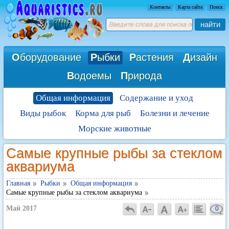
Контакты
Карта сайта
Поиск
найти
О
борудование
Р
ыбки
Р
астения
Д
изайн
В
одоемы
П
рирода
Общая информация
Содержание и уход
Виды рыбок
Корма для рыб
Болезни и лечение
Морские животные
Самые крупные рыбы за стеклом
аквариума
Главная
Рыбки
Общая информация
Самые крупные рыбы за стеклом аквариума
Май 2017
0