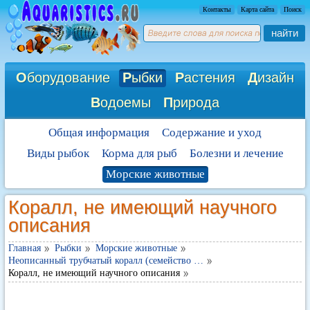
Контакты
Карта сайта
Поиск
найти
О
борудование
Р
ыбки
Р
астения
Д
изайн
В
одоемы
П
рирода
Общая информация
Содержание и уход
Виды рыбок
Корма для рыб
Болезни и лечение
Морские животные
Коралл, не имеющий научного
описания
Главная
Рыбки
Морские животные
Неописанный трубчатый коралл (семейство …
Коралл, не имеющий научного описания