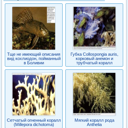
Tще не имеющий описания
Губка Collospongia auris,
вид кохлиодон, пойманный
корковый анемон и
в Боливии
трубчатый коралл
Сетчатый огненный коралл
Мягкий коралл рода
(Millepora dichotoma)
Anthelia