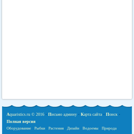
A
quaristics.ru © 2016
•
П
исьмо админу
•
К
арта сайта
•
П
оиск
•
Полная версия
Оборудование
Рыбки
Растения
Дизайн
Водоемы
Природа