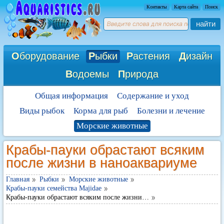
Контакты
Карта сайта
Поиск
найти
О
борудование
Р
ыбки
Р
астения
Д
изайн
В
одоемы
П
рирода
Общая информация
Содержание и уход
Виды рыбок
Корма для рыб
Болезни и лечение
Морские животные
Крабы-пауки обрастают всяким
после жизни в наноаквариуме
Главная
Рыбки
Морские животные
Крабы-пауки семейства Majidae
Крабы-пауки обрастают всяким после жизни…