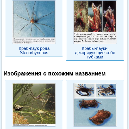
Краб-паук рода
Крабы-пауки,
Stenorhynchus
декорирующие себя
губками
Изображения с похожим названием