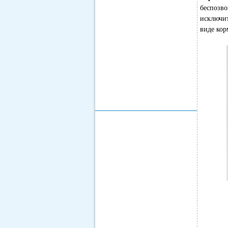
беспозво
исключит
виде кор