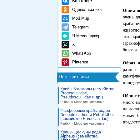
ВКонтакте
Одноклассники
Описан
очень д
Мой Мир
краба о
Telegram
животном
Я.Мессенджер
эти кр
(арахно
X
более ко
WhatsApp
Pinterest
Образ ж
разного 
камуфля
Похожие статьи
иногда у
Крабы-богомолы (семейства
Protosquillidae,
Общие с
Pseudosquillidae и др.)
Рыбки » Морские животные
много ме
на дост
Фарфоровые крабы родов
Neopetrolisthes и Petrolisthes
может б
(семейство Porcellanidae)
предоста
Рыбки » Морские животные
Крабы-щелкуны рода
Alpheus (семейство