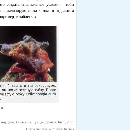
имо создать специальные условия, чтобы
специализируются на каком-то отдельном
пример, в таблетках.
и
»
квариумы. Оснащение и уход», Даниэль Кноп, 2007
Статья проверена:
Князева Ксения