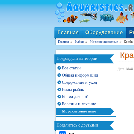
Г
лавная
О
борудование
Р
Главная
Рыбки
Морские животные
Крабы-
Кра
Подразделы категории
Все статьи
Дата:
Май 
Общая информация
Содержание и уход
Виды рыбок
Корма для рыб
Болезни и лечение
Морские животные
Поделитесь с друзьями