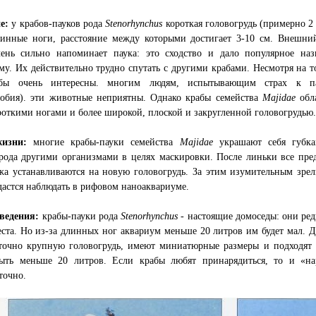
ие:
у крабов-пауков рода
Stenorhynchus
короткая головогрудь (примерно 2
линные ноги, расстояние между которыми достигает 3-10 см. Внешни
чень сильно напоминает паука: это сходство и дало популярное наз
у. Их действительно трудно спутать с другими крабами. Несмотря на то
абы очень интересны. многим людям, испытывающим страх к п
фобия). эти животные неприятны. Однако крабы семейства
Majidae
обл
роткими ногами и более широкой, плоской и закругленной головогрудью.
изни:
многие крабы-пауки семейства
Majidae
украшают себя губк
рода другими организмами в целях маскировки. После линьки все пре
жа устанавливаются на новую головогрудь. За этим изумительным зре
дастся наблюдать в рифовом наноаквариуме.
ведения:
крабы-пауки рода
Stenorhynchus
- настоящие домоседы: они ред
ста. Но из-за длинных ног аквариум меньше 20 литров им будет мал. Д
аточно крупную головогрудь, имеют миниатюрные размеры и подходят 
ыть меньше 20 литров. Если крабы любят принарядиться, то и «на
точно.