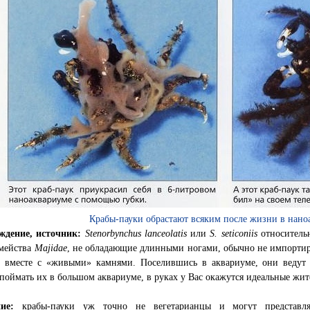
Крабы-пауки обрастают всяким после жизни в нан
ждение, источник:
Stenorbynchus lanceolatis
или
S. seticoniis
относительн
емейства
Majidae
, не обладающие длинными ногами, обычно не импортир
, вместе с «живыми» камнями. Поселившись в аквариуме, они ведут
поймать их в большом аквариуме, в руках у Вас окажутся идеальные жи
ние:
крабы-пауки уж точно не вегетарианцы и могут представля