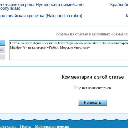
тка-арлекин рода Hymenocera (семейство
Крабы-бо
ophyllidae)
ая гавайская креветка (Halocaridina rubra)
ССЫЛКА НА СТАТЬЮ В РАЗЛИЧНЫХ ФОРМАТАХ
L
de
Комментарии к этой статье
Еще нет комментариев
арта сайта
•
П
оиск
•
Мобильная версия