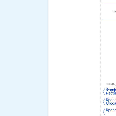
П
ПРЕДЫ
Фарфо
Petro
Креве
Uroca
Креве