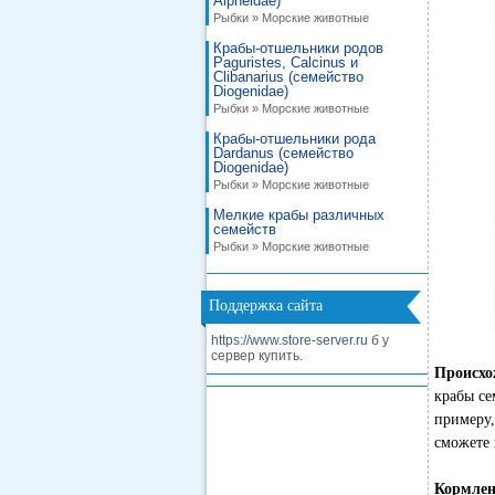
Alpheidae)
Рыбки » Морские животные
Крабы-отшельники родов
Paguristes, Calcinus и
Clibanarius (семейство
Diogenidae)
Рыбки » Морские животные
Крабы-отшельники рода
Dardanus (семейство
Diogenidae)
Рыбки » Морские животные
Мелкие крабы различных
семейств
Рыбки » Морские животные
Поддержка сайта
https://www.store-server.ru
б у
сервер купить.
Происхо
крабы с
примеру
сможете 
Кормле