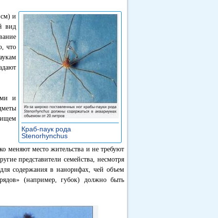
 см) и
й вид
вание
, что
аукам
адают
ами и
дметы
лищем
Краб-паук рода
Stenorhynchus
»
ко меняют место жительства и не требуют
ругие представители семейства, несмотря
для содержания в нанорнфах, чей объем
рядов» (например, губок) должно быть