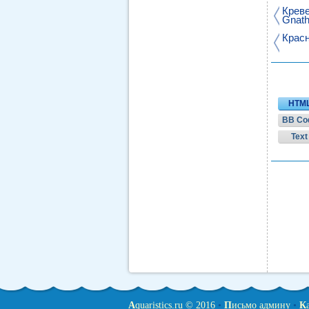
Креве
Gnath
Красн
HTM
BB Co
Text
A
quaristics.ru © 2016
•
П
исьмо админу
•
К