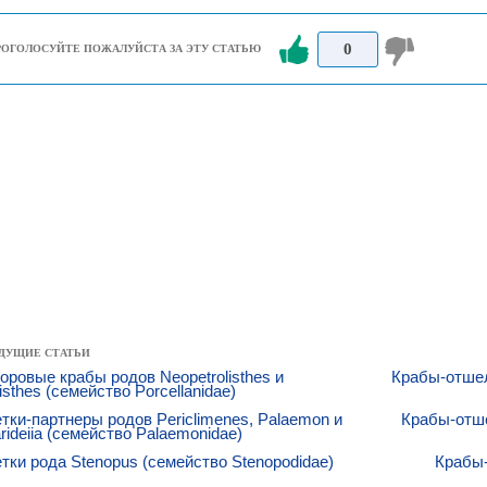
0
РОГОЛОСУЙТЕ ПОЖАЛУЙСТА ЗА ЭТУ СТАТЬЮ
ДУЩИЕ СТАТЬИ
ровые крабы родов Neopetrolisthes и
Крабы-отшель
listhes (семейство Porcellanidae)
тки-партнеры родов Periclimenes, Palaemon и
Крабы-отше
rideiia (семейство Palaemonidae)
тки рода Stenopus (семейство Stenopodidae)
Крабы-