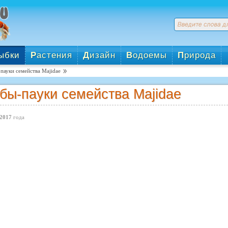
ыбки
Р
астения
Д
изайн
В
одоемы
П
рирода
пауки семейства Majidae
бы-пауки семейства Majidae
2017
года