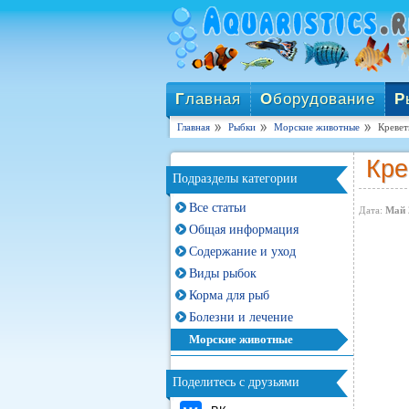
Г
лавная
О
борудование
Р
Главная
Рыбки
Морские животные
Кревет
Кре
Подразделы категории
Все статьи
Дата:
Май 
Общая информация
Содержание и уход
Виды рыбок
Корма для рыб
Болезни и лечение
Морские животные
Поделитесь с друзьями