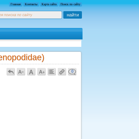
Главная
Контакты
Карта сайта
Поиск по сайту
найти
enopodidae)
0