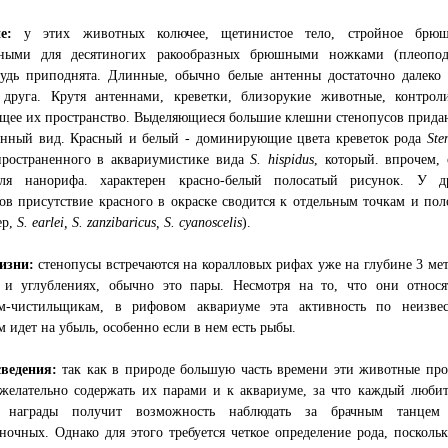
ие:
у этих животных колючее, щетинистое тело, стройное брю
рными для десятиногих ракообразных брюшными ножками (плеопод
рудь приподнята. Длинные, обычно белые антенны достаточно далеко 
 друга. Крутя антеннами, креветки, близорукие животные, контрол
щее их пространство. Выделяющиеся большие клешни стенопусов прида
енный вид. Красный и белый - доминирующие цвета креветок рода
Ste
пространенного в аквариумистике вида
S. hispidus
, который. впрочем, 
ля нанорифа. характерен красно-белый полосатый рисунок. У д
ов присутствие красного в окраске сводится к отдельным точкам и пол
ер,
S. earlei, S. zanzibaricus, S. cyanoscelis
).
изни:
стенопусы встречаются на коралловых рифах уже на глубине 3 мет
 и углублениях, обычно это пары. Несмотря на то, что они относя
ам-чистильщикам, в рифовом аквариуме эта активность по неизве
 идет на убыль, особенно если в нем есть рыбы.
ведения:
так как в природе большую часть времени эти животные про
желательно содержать их парами и к аквариуме, за что каждый любит
е награды получит возможность наблюдать за брачным танцем
ночных. Однако для этого требуется четкое определение рода, поскольк