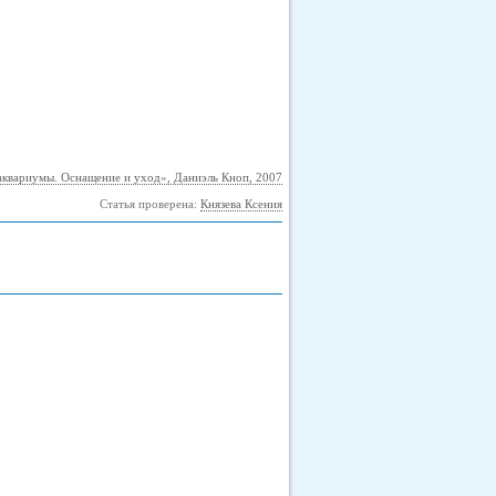
квариумы. Оснащение и уход», Даниэль Кноп, 2007
Статья проверена:
Князева Ксения