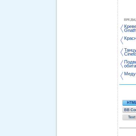
ПРЕДЫ
Креве
Gnath
Красн
Танцу
Cinet
Подв
обита
Меду
HTM
BB Co
Text