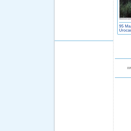
95 Ма
Urocar
П