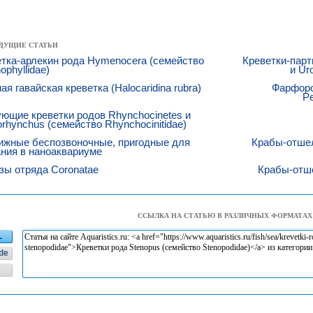
ДУЩИЕ СТАТЬИ
тка-арлекин рода Hymenocera (семейство
Креветки-парт
ophyllidae)
и Ur
ая гавайская креветка (Halocaridina rubra)
Фарфоро
Pe
ющие креветки родов Rhynchocinetes и
orhynchus (семейство Rhynchocinitidae)
ижные беспозвоночные, пригодные для
Крабы-отшель
ния в наноаквариуме
зы отряда Coronatae
Крабы-отше
ССЫЛКА НА СТАТЬЮ В РАЗЛИЧНЫХ ФОРМАТАХ
L
de