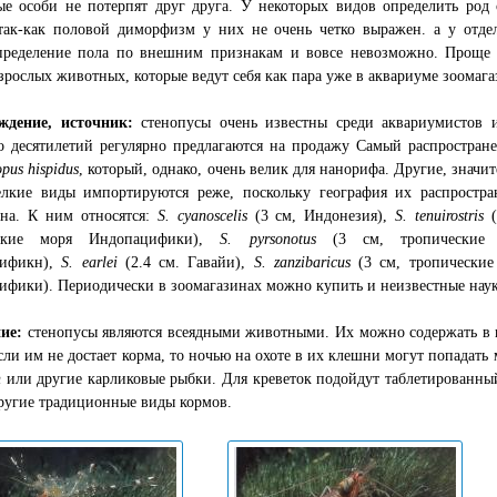
е особи не потерпят друг друга. У некоторых видов определить род 
 так-как половой диморфизм у них не очень четко выражен. а у отде
пределение пола по внешним признакам и вовсе невозможно. Проще 
зрослых животных, которые ведут себя как пара уже в аквариуме зоомага
ждение, источник:
стенопусы очень известны среди аквариумистов 
о десятилетий регулярно предлагаются на продажу Самый распростран
opus hispidus
, который, однако, очень велик для нанорифа. Другие, значи
елкие виды импортируются реже, поскольку география их распростра
ена. К ним относятся:
S. cyanoscelis
(3 см, Индонезия),
S. tenuirostris
(
еские моря Индопацифики),
S. pyrsonotus
(3 см, тропические 
цификн),
S. earlei
(2.4 см. Гавайи),
S. zanzibaricus
(3 см, тропические
фики). Периодически в зоомагазинах можно купить и неизвестные наук
ние:
стенопусы являются всеядными животными. Их можно содержать в 
сли им не достает корма, то ночью на охоте в их клешни могут попадат
n
или другие карликовые рыбки. Для креветок подойдут таблетированны
ругие традиционные виды кормов.