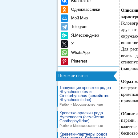
ВКонтакте
Одноклассники
Описан
характе
Мой Мир
Головог
Telegram
друг от
Я.Мессенджер
окружаю
воинств
X
Для рас
WhatsApp
велик д
Pinterest
стенопус
(наприм
Похожие статьи
Образ ж
Танцующие креветки родов
пещерах
Rhynchocinetes и
креветк
Cinetorhynchus (семейство
Rhynchocinitidae)
причинам
Рыбки » Морские животные
Креветка-арлекин рода
Общие с
Hymenocera (семейство
парами. 
Gnathophyllidae)
Рыбки » Морские животные
качеств
беспозво
Креветки-партнеры родов