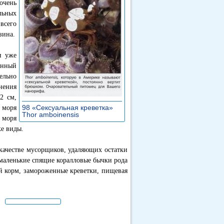
очень
льных
всего
зина.
и уже
енный
тельно
нения
2 см,
98 «Сексуальная креветка»
моря
Thor amboinensis
»
 моря
е виды.
качестве мусорщиков, удаляющих остатки
ь маленькие спящие коралловые бычки рода
й корм, замороженные креветки, пищевая