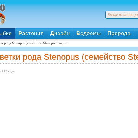
ыбки
Р
астения
Д
изайн
В
одоемы
П
рирода
ки рода Stenopus (семейство Stenopodidae)
ветки рода Stenopus (семейство St
2017
года