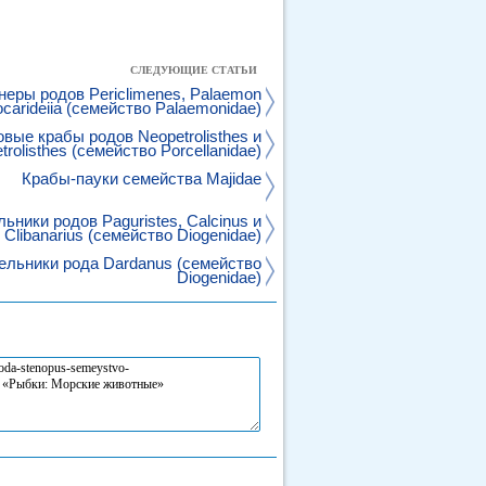
СЛЕДУЮЩИЕ СТАТЬИ
неры родов Periclimenes, Palaemon
ocarideiia (семейство Palaemonidae)
вые крабы родов Neopetrolisthes и
trolisthes (семейство Porcellanidae)
Крабы-пауки семейства Majidae
ники родов Paguristes, Calcinus и
Clibanarius (семейство Diogenidae)
льники рода Dardanus (семейство
Diogenidae)