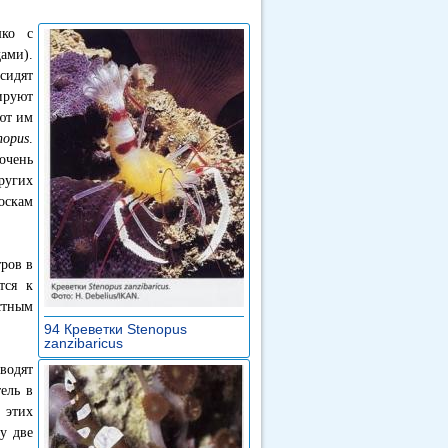
шко с
ами).
сидят
ируют
ют им
nopus
.
очень
ругих
оскам
ров в
тся к
стным
94 Креветки Stenopus
zanzibaricus
»
водят
ель в
 этих
у две