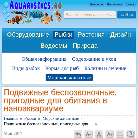
Контакты
Карта сайта
Поиск
найти
О
борудование
Р
ыбки
Р
астения
Д
изайн
В
одоемы
П
рирода
Общая информация
Содержание и уход
Виды рыбок
Корма для рыб
Болезни и лечение
Морские животные
Подвижные беспозвоночные,
пригодные для обитания в
наноаквариуме
Главная
Рыбки
Морские животные
Подвижные беспозвоночные, пригодные для …
Май 2017
0