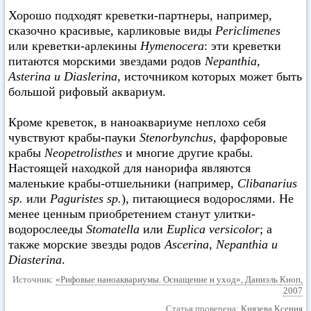
Хорошо подходят креветки-партнеры, например,
сказочно красивые, карликовые виды
Periclimenes
или креветки-арлекины
Hymenocera
: эти креветки
питаются морскими звездами родов
Nepanthia,
Asterina и Diaslerina
, источником которых может быть
большой рифовый аквариум.
Кроме креветок, в наноаквариуме неплохо себя
чувствуют крабы-пауки
Stenorbynchus
, фарфоровые
крабы
Neopetrolisthes
и многие другие крабы.
Настоящей находкой для нанорифа являются
маленькие крабы-отшельники (например,
Clibanarius
sp.
или
Paguristes sp.
), питающиеся водорослями. Не
менее ценным приобретением станут улитки-
водорослееды
Stomatella
или
Euplica versicolor
; а
также морские звезды родов
Ascerina, Nepanthia и
Diasterina
.
Источник:
«Рифовые наноаквариумы. Оснащение и уход», Даниэль Кноп,
2007
Статья проверена:
Князева Ксения