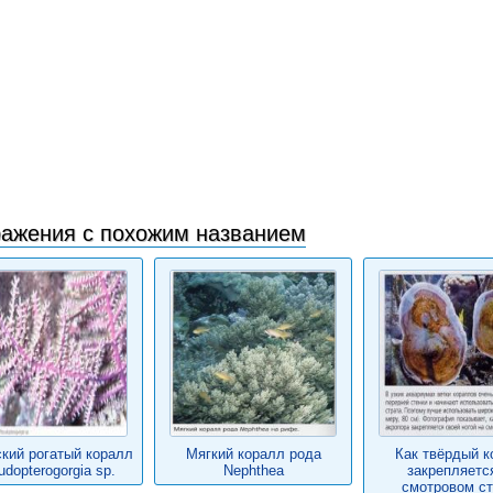
ажения с похожим названием
кий рогатый коралл
Мягкий коралл рода
Как твёрдый к
dopterogorgia sp.
Nephthea
закрепляетс
смотровом ст