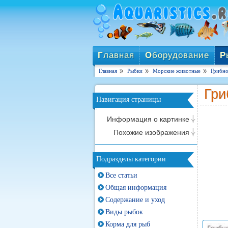
Г
лавная
О
борудование
Р
Главная
Рыбки
Морские животные
Грибной
Гри
Навигация страницы
Информация о картинке
Похожие изображения
Подразделы категории
Все статьи
Общая информация
Содержание и уход
Виды рыбок
Корма для рыб