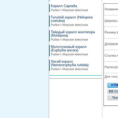
Коралл Capnella
Названи
Рыбки » Морские животные
Голубой коралл (Heliopora
coerulea)
Ширина 
Рыбки » Морские животные
Твёрдый коралл монтипора
Размер 
(Montipora)
Рыбки » Морские животные
Добавле
Молоточковый коралл
(Euphyllia ancora)
Рыбки » Морские животные
Ссылка н
Лисий коралл
(Nemenzophyllia turbida)
Располож
Рыбки » Морские животные
Для того
HTM
BB C
Tex