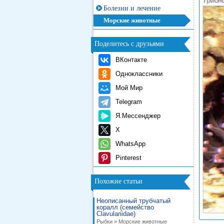
Болезни и лечение
Морские животные
Поделитесь с друзьями
ВКонтакте
Одноклассники
Мой Мир
Telegram
Я.Мессенджер
X
WhatsApp
Pinterest
Похожие статьи
Неописанный трубчатый
коралл (семейство
Clavulariidae)
Рыбки » Морские животные