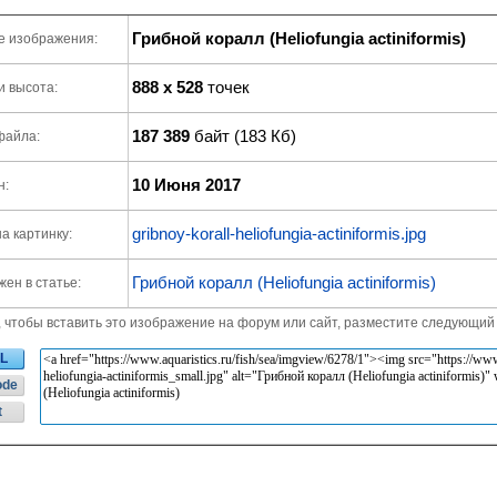
Грибной коралл (Heliofungia actiniformis)
е изображения:
888 x 528
точек
и высота:
187 389
байт (183 Кб)
файла:
10 Июня 2017
н:
gribnoy-korall-heliofungia-actiniformis.jpg
а картинку:
Грибной коралл (Heliofungia actiniformis)
ен в статье:
, чтобы вставить это изображение на форум или сайт, разместите следующий 
L
ode
t