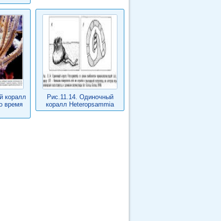
й коралл
Рис.11.14. Одиночный
во время
коралл Heteropsammia