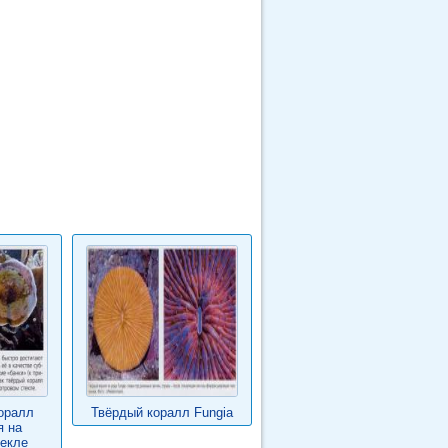
оралл
Твёрдый коралл Fungia
я на
екле