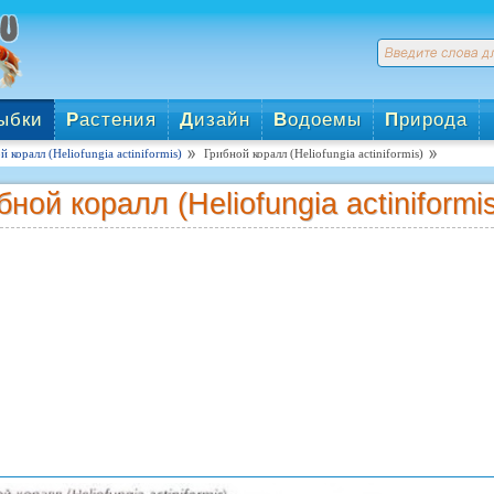
ыбки
Р
астения
Д
изайн
В
одоемы
П
рирода
 коралл (Heliofungia actiniformis)
Грибной коралл (Heliofungia actiniformis)
бной коралл (Heliofungia actiniformi