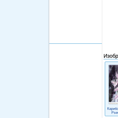
Изобр
Карибс
Pseu